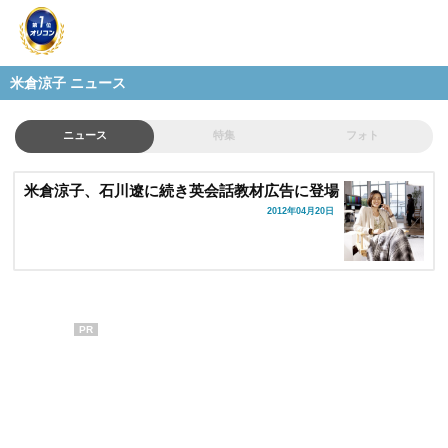
米倉涼子 ニュース
ニュース
特集
フォト
米倉涼子、石川遼に続き英会話教材広告に登場
2012年04月20日
PR