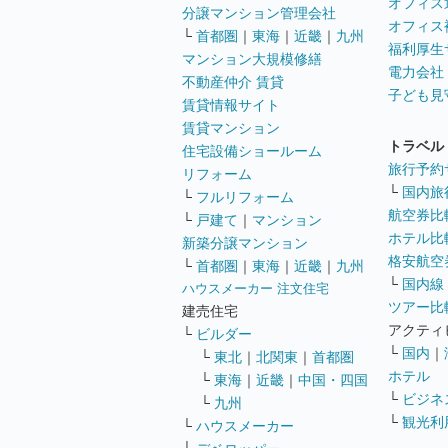
オフィス
分譲マンション管理会社
オフィス
└
首都圏
｜
東海
｜
近畿
｜
九州
福利厚生
マンション大規模修繕
電力会社
不動産仲介 賃貸
子ども見
賃貸情報サイト
賃貸マンション
トラベル
住宅設備ショールーム
旅行予約
リフォーム
└
国内旅
└
フルリフォーム
航空券比
└
戸建て
｜
マンション
ホテル比
新築分譲マンション
格安航空券
└
首都圏
｜
東海
｜
近畿
｜
九州
└
国内線
ハウスメーカー 注文住宅
ツアー比
建売住宅
アクティ
└
ビルダー
└
国内
｜
└
東北
｜
北関東
｜
首都圏
ホテル
└
東海
｜
近畿
｜
中国・四国
└
ビジネ
└
九州
└
観光利
└
ハウスメーカー