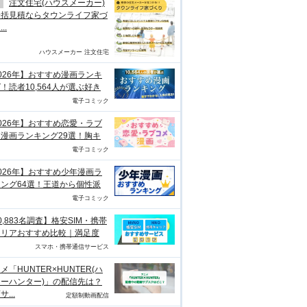
注文住宅(ハウスメーカー)
一括見積ならタウンライフ家づ
..
ハウスメーカー 注文住宅
026年】おすすめ漫画ランキ
！読者10,564人が選ぶ好き
電子コミック
026年】おすすめ恋愛・ラブ
漫画ランキング29選！胸キ
電子コミック
026年】おすすめ少年漫画ラ
ング64選！王道から個性派
電子コミック
0,883名調査】格安SIM・携帯
ャリアおすすめ比較｜満足度
スマホ・携帯通信サービス
メ「HUNTER×HUNTER(ハ
ーハンター)」の配信先は？
...
定額制動画配信