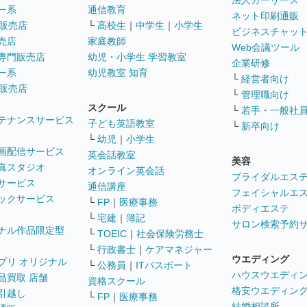
法人カーリース
ー系
通信教育
ネット印刷通販
販売店
└
高校生
｜
中学生
｜
小学生
ビジネスチャッ
売店
家庭教師
Web会議ツール
専門販売店
幼児・小学生 学習教室
企業研修
ー系
幼児教室 知育
└
経営者向け
販売店
└
管理職向け
スクール
└
若手・一般社
テナンスサービス
子ども英語教室
└
新卒向け
└
幼児
｜
小学生
画配信サービス
英会話教室
美容
真スタジオ
オンライン英会話
ブライダルエス
サービス
通信講座
フェイシャルエ
ックサービス
└
FP
｜
医療事務
ボディエステ
└
宅建
｜
簿記
サロン検索予約
ナル作品限定型
└
TOEIC
｜
社会保険労務士
└
行政書士
｜
ケアマネジャー
ウエディング
プリ オリジナル
└
公務員
｜
ITパスポート
ハウスウエディ
品買取 店舗
資格スクール
格安ウエディン
引越し
└
FP
｜
医療事務
結婚相談所