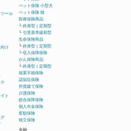
ペット保険 小型犬
ペット保険 猫
トツール
医療保険商品
└
終身型
｜
定期型
└
引受基準緩和型
生命保険商品
└
終身型
｜
定期型
員向け
└
収入保障保険
がん保険商品
└
終身型
｜
定期型
就業不能保険
テ
認知症保険
ステ
外貨建て保険
介護保険
サイト
総合保障保険
個人年金保険
変額保険
ング
積立保険
グ
金融