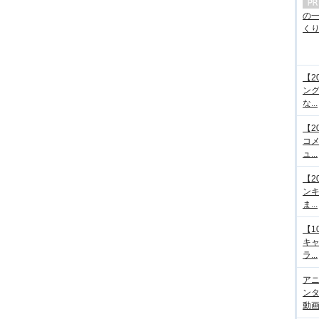
の
くり.
【2
ング
な...
【2
コメ
ュ...
【2
ンキ
ま...
【1
キ
ラ...
アニ
ンタ
動画サ