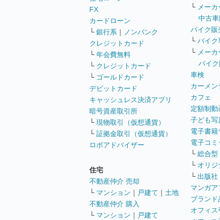
└
メーカ
FX
中古車
カードローン
バイク販
└
銀行系
｜
ノンバンク
└
バイク
クレジットカード
└
メーカ
└
年会費無料
バイク
└
クレジットカード
車検
└
ゴールドカード
カーメン
デビットカード
カフェ
キャッシュレス決済アプリ
定額制動
暗号資産取引所
子ども写
└
現物取引（仮想通貨）
電子書籍
└
証拠金取引（仮想通貨）
電子コミ
ロボアドバイザー
└
総合型
└
オリジ
住宅
└
出版社
不動産仲介 売却
マンガア
└
マンション
｜
戸建て
｜
土地
ブランド
不動産仲介 購入
オフィス
└
マンション
｜
戸建て