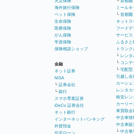
火災保険
└
首都圏
海外旅行保険
ミールキ
ペット保険
└
首都圏
生命保険
ネットス
医療保険
フードデ
がん保険
サービス
学資保険
ふるさと
保険相談ショップ
トランク
└
レンタ
└
コンテ
金融
└
宅配型
ネット証券
引越し会
NISA
カーシェ
└
証券会社
レンタカ
└
銀行
格安レン
スマホ専業証券
カーリー
iDeCo 証券会社
車買取会
ネット銀行
中古車情
インターネットバンキング
中古車販
外貨預金
└
中古車
住宅ローン