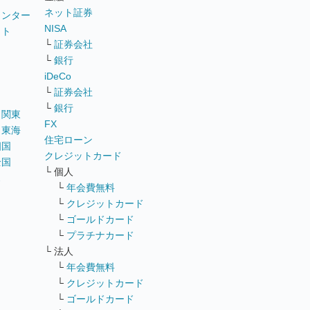
ネット証券
ウンター
NISA
イト
└
証券会社
リ
└
銀行
iDeCo
└
証券会社
└
銀行
｜
関東
FX
｜
東海
住宅ローン
四国
クレジットカード
全国
└ 個人
ス
└
年会費無料
└
クレジットカード
└
ゴールドカード
└
プラチナカード
└ 法人
└
年会費無料
└
クレジットカード
└
ゴールドカード