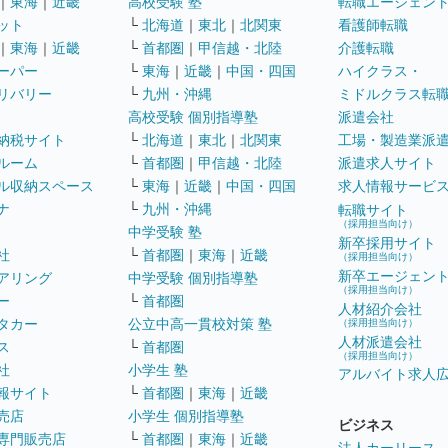
｜
東海
｜
近畿
高校受験 塾
転職エージェン
ット
└
北海道
｜
東北
｜
北関東
看護師転職
｜
東海
｜
近畿
└
首都圏
｜
甲信越・北陸
介護転職
ーパー
└
東海
｜
近畿
｜
中国・四国
ハイクラス・
リバリー
└
九州・沖縄
ミドルクラス転
高校受験 個別指導塾
派遣会社
納税サイト
└
北海道
｜
東北
｜
北関東
工場・製造業派
ルーム
└
首都圏
｜
甲信越・北陸
派遣求人サイト
ル収納スペース
└
東海
｜
近畿
｜
中国・四国
求人情報サービ
ナ
└
九州・沖縄
転職サイト
（採用担当向け）
中学受験 塾
新卒採用サイト
社
└
首都圏
｜
東海
｜
近畿
（採用担当向け）
新卒エージェン
アリング
中学受験 個別指導塾
（採用担当向け）
ー
└
首都圏
人材紹介会社
タカー
公立中高一貫校対策 塾
（採用担当向け）
人材派遣会社
ス
└
首都圏
（採用担当向け）
社
小学生 塾
アルバイト求人
報サイト
└
首都圏
｜
東海
｜
近畿
売店
小学生 個別指導塾
ビジネス
専門販売店
└
首都圏
｜
東海
｜
近畿