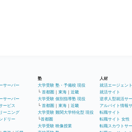
塾
人材
ーサーバー
大学受験 塾・予備校 現役
就活エージェン
└
首都圏
｜
東海
｜
近畿
就活サイト
ーサーバー
大学受験 個別指導塾 現役
逆求人型就活サ
サービス
└
首都圏
｜
東海
｜
近畿
アルバイト情報
リーニング
大学受験 難関大学特化型 現役
転職サイト
ンドリー
└
首都圏
転職サイト 女性
大学受験 映像授業
転職スカウトサ