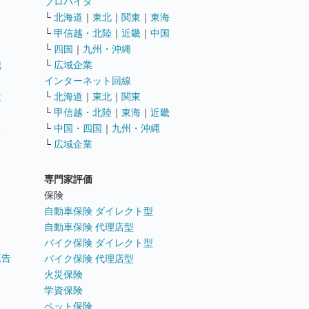
ト
プロバイダ
└
北海道
｜
東北
｜
関東
｜
東海
└
甲信越・北陸
｜
近畿
｜
中国
└
四国
｜
九州・沖縄
職
└
広域企業
インターネット回線
遣
└
北海道
｜
東北
｜
関東
└
甲信越・北陸
｜
東海
｜
近畿
ス
└
中国・四国
｜
九州・沖縄
└
広域企業
専門家評価
ト
保険
自動車保険 ダイレクト型
自動車保険 代理店型
バイク保険 ダイレクト型
広告
バイク保険 代理店型
火災保険
学資保険
ペット保険