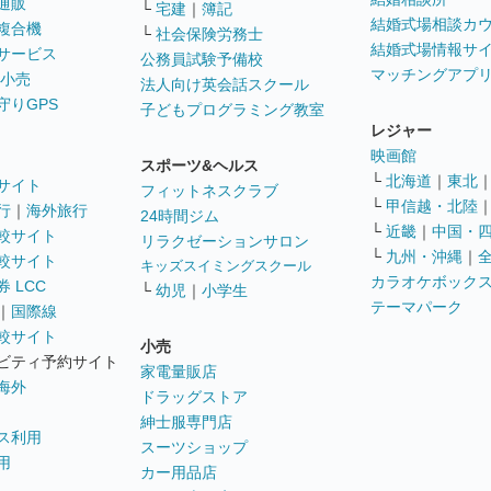
通販
└
宅建
｜
簿記
結婚式場相談カ
複合機
└
社会保険労務士
結婚式場情報サ
サービス
公務員試験予備校
マッチングアプ
 小売
法人向け英会話スクール
守りGPS
子どもプログラミング教室
レジャー
映画館
スポーツ&ヘルス
└
北海道
｜
東北
サイト
フィットネスクラブ
└
甲信越・北陸
行
｜
海外旅行
24時間ジム
└
近畿
｜
中国・
較サイト
リラクゼーションサロン
└
九州・沖縄
｜
較サイト
キッズスイミングスクール
カラオケボック
 LCC
└
幼児
｜
小学生
テーマパーク
｜
国際線
較サイト
小売
ビティ予約サイト
家電量販店
海外
ドラッグストア
紳士服専門店
ス利用
スーツショップ
用
カー用品店