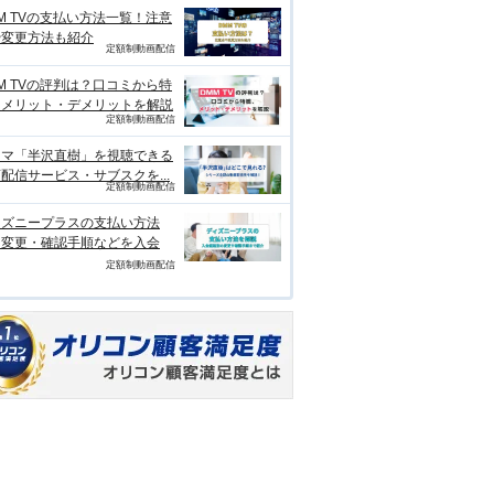
M TVの支払い方法一覧！注意
や変更方法も紹介
定額制動画配信
M TVの評判は？口コミから特
、メリット・デメリットを解説
定額制動画配信
ラマ「半沢直樹」を視聴できる
配信サービス・サブスクを...
定額制動画配信
ィズニープラスの支払い方法
？変更・確認手順などを入会
定額制動画配信