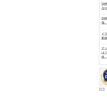
DM
点
DM
徴
ド
動画
デ
は
経...
PR