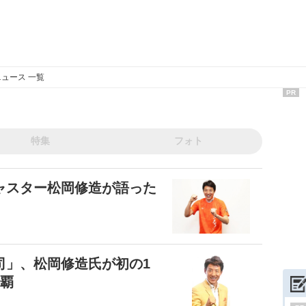
ュース 一覧
PR
特集
フォト
ャスター松岡修造が語った
司」、松岡修造氏が初の1
連覇