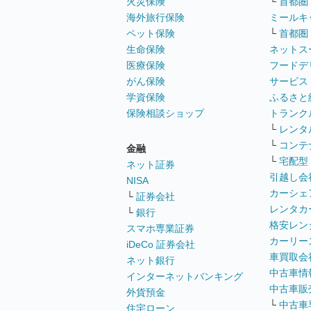
火災保険
└
首都圏
海外旅行保険
ミールキ
ペット保険
└
首都圏
生命保険
ネットス
医療保険
フードデ
がん保険
サービス
学資保険
ふるさと
保険相談ショップ
トランク
└
レンタ
└
コンテ
金融
└
宅配型
ネット証券
引越し会
NISA
カーシェ
└
証券会社
レンタカ
└
銀行
格安レン
スマホ専業証券
カーリー
iDeCo 証券会社
車買取会
ネット銀行
中古車情
インターネットバンキング
中古車販
外貨預金
└
中古車
住宅ローン