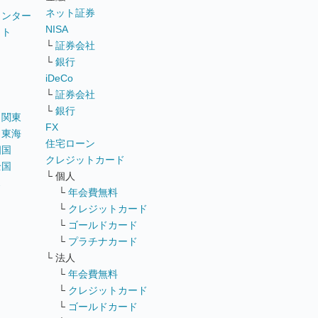
ネット証券
ウンター
NISA
イト
└
証券会社
リ
└
銀行
iDeCo
└
証券会社
└
銀行
｜
関東
FX
｜
東海
住宅ローン
四国
クレジットカード
全国
└ 個人
ス
└
年会費無料
└
クレジットカード
└
ゴールドカード
└
プラチナカード
└ 法人
└
年会費無料
└
クレジットカード
└
ゴールドカード