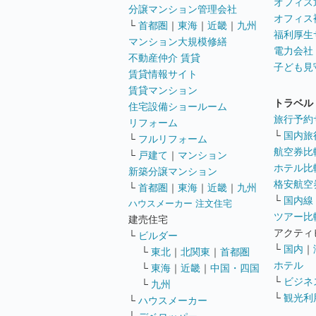
オフィス
分譲マンション管理会社
オフィス
└
首都圏
｜
東海
｜
近畿
｜
九州
福利厚生
マンション大規模修繕
電力会社
不動産仲介 賃貸
子ども見
賃貸情報サイト
賃貸マンション
トラベル
住宅設備ショールーム
旅行予約
リフォーム
└
国内旅
└
フルリフォーム
航空券比
└
戸建て
｜
マンション
ホテル比
新築分譲マンション
格安航空券
└
首都圏
｜
東海
｜
近畿
｜
九州
└
国内線
ハウスメーカー 注文住宅
ツアー比
建売住宅
アクティ
└
ビルダー
└
国内
｜
└
東北
｜
北関東
｜
首都圏
ホテル
└
東海
｜
近畿
｜
中国・四国
└
ビジネ
└
九州
└
観光利
└
ハウスメーカー