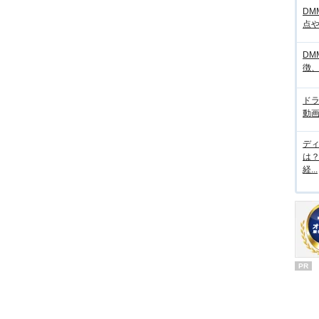
DM
点
DM
徴
ド
動画
デ
は
経...
PR