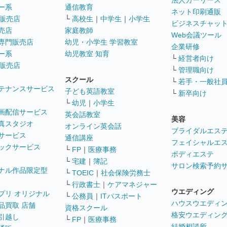
法人カーリース
ー系
通信教育
ネット印刷通販
販売店
└
高校生
｜
中学生
｜
小学生
ビジネスチャッ
売店
家庭教師
Web会議ツール
専門販売店
幼児・小学生 学習教室
企業研修
ー系
幼児教室 知育
└
経営者向け
販売店
└
管理職向け
スクール
└
若手・一般社
テナンスサービス
子ども英語教室
└
新卒向け
└
幼児
｜
小学生
画配信サービス
英会話教室
美容
真スタジオ
オンライン英会話
ブライダルエス
サービス
通信講座
フェイシャルエ
ックサービス
└
FP
｜
医療事務
ボディエステ
└
宅建
｜
簿記
サロン検索予約
ナル作品限定型
└
TOEIC
｜
社会保険労務士
└
行政書士
｜
ケアマネジャー
ウエディング
プリ オリジナル
└
公務員
｜
ITパスポート
ハウスウエディ
品買取 店舗
資格スクール
格安ウエディン
引越し
└
FP
｜
医療事務
結婚相談所