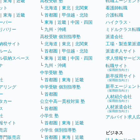
｜
東海
｜
近畿
高校受験 塾
転職エージェン
ット
└
北海道
｜
東北
｜
北関東
看護師転職
｜
東海
｜
近畿
└
首都圏
｜
甲信越・北陸
介護転職
ーパー
└
東海
｜
近畿
｜
中国・四国
ハイクラス・
リバリー
└
九州・沖縄
ミドルクラス転
高校受験 個別指導塾
派遣会社
納税サイト
└
北海道
｜
東北
｜
北関東
工場・製造業派
ルーム
└
首都圏
｜
甲信越・北陸
派遣求人サイト
ル収納スペース
└
東海
｜
近畿
｜
中国・四国
求人情報サービ
ナ
└
九州・沖縄
転職サイト
（採用担当向け）
中学受験 塾
新卒採用サイト
社
└
首都圏
｜
東海
｜
近畿
（採用担当向け）
新卒エージェン
アリング
中学受験 個別指導塾
（採用担当向け）
ー
└
首都圏
人材紹介会社
タカー
公立中高一貫校対策 塾
（採用担当向け）
人材派遣会社
ス
└
首都圏
（採用担当向け）
社
小学生 塾
アルバイト求人
報サイト
└
首都圏
｜
東海
｜
近畿
売店
小学生 個別指導塾
ビジネス
専門販売店
└
首都圏
｜
東海
｜
近畿