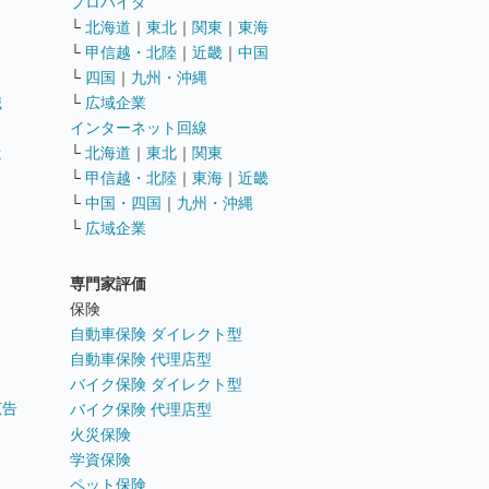
ト
プロバイダ
└
北海道
｜
東北
｜
関東
｜
東海
└
甲信越・北陸
｜
近畿
｜
中国
└
四国
｜
九州・沖縄
職
└
広域企業
インターネット回線
遣
└
北海道
｜
東北
｜
関東
└
甲信越・北陸
｜
東海
｜
近畿
ス
└
中国・四国
｜
九州・沖縄
└
広域企業
専門家評価
ト
保険
自動車保険 ダイレクト型
自動車保険 代理店型
バイク保険 ダイレクト型
広告
バイク保険 代理店型
火災保険
学資保険
ペット保険