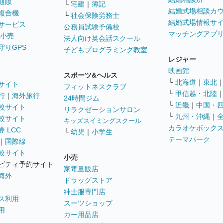
通販
└
宅建
｜
簿記
結婚式場相談カ
複合機
└
社会保険労務士
結婚式場情報サ
サービス
公務員試験予備校
マッチングアプ
 小売
法人向け英会話スクール
守りGPS
子どもプログラミング教室
レジャー
映画館
スポーツ&ヘルス
└
北海道
｜
東北
サイト
フィットネスクラブ
└
甲信越・北陸
行
｜
海外旅行
24時間ジム
└
近畿
｜
中国・
較サイト
リラクゼーションサロン
└
九州・沖縄
｜
較サイト
キッズスイミングスクール
カラオケボック
 LCC
└
幼児
｜
小学生
テーマパーク
｜
国際線
較サイト
小売
ビティ予約サイト
家電量販店
海外
ドラッグストア
紳士服専門店
ス利用
スーツショップ
用
カー用品店