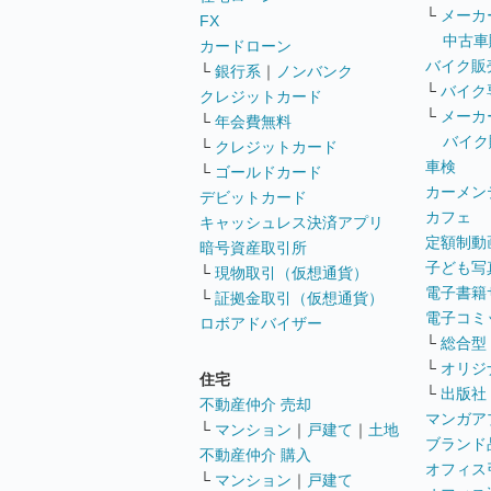
└
メーカ
FX
中古車
カードローン
バイク販
└
銀行系
｜
ノンバンク
└
バイク
クレジットカード
└
メーカ
└
年会費無料
バイク
└
クレジットカード
車検
└
ゴールドカード
カーメン
デビットカード
カフェ
キャッシュレス決済アプリ
定額制動
暗号資産取引所
子ども写
└
現物取引（仮想通貨）
電子書籍
└
証拠金取引（仮想通貨）
電子コミ
ロボアドバイザー
└
総合型
└
オリジ
住宅
└
出版社
不動産仲介 売却
マンガア
└
マンション
｜
戸建て
｜
土地
ブランド
不動産仲介 購入
オフィス
└
マンション
｜
戸建て