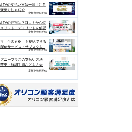
M TVの支払い方法一覧！注意
や変更方法も紹介
定額制動画配信
M TVの評判は？口コミから特
、メリット・デメリットを解説
定額制動画配信
ラマ「半沢直樹」を視聴できる
配信サービス・サブスクを...
定額制動画配信
ィズニープラスの支払い方法
？変更・確認手順などを入会
定額制動画配信