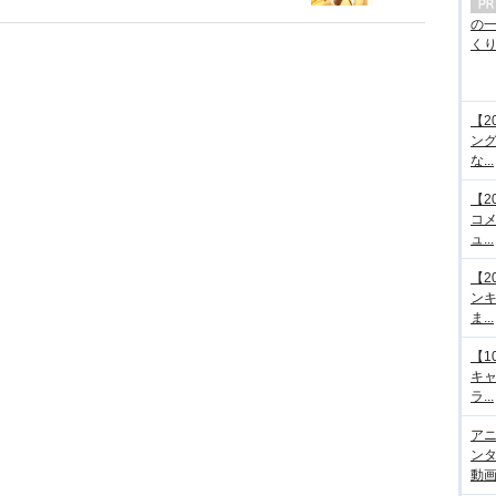
の
くり.
【2
ング
な...
【2
コメ
ュ...
【2
ンキ
ま...
【1
キ
ラ...
アニ
ンタ
動画サ