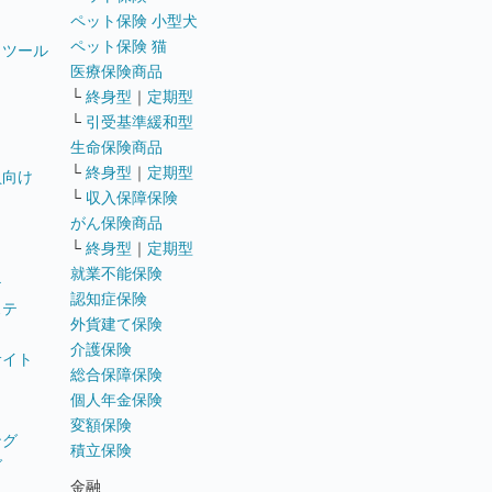
ペット保険 小型犬
ペット保険 猫
トツール
医療保険商品
└
終身型
｜
定期型
└
引受基準緩和型
生命保険商品
└
終身型
｜
定期型
員向け
└
収入保障保険
がん保険商品
└
終身型
｜
定期型
就業不能保険
テ
認知症保険
ステ
外貨建て保険
介護保険
サイト
総合保障保険
個人年金保険
変額保険
ング
積立保険
グ
金融