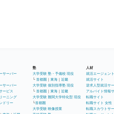
塾
人材
ーサーバー
大学受験 塾・予備校 現役
就活エージェン
└
首都圏
｜
東海
｜
近畿
就活サイト
ーサーバー
大学受験 個別指導塾 現役
逆求人型就活サ
サービス
└
首都圏
｜
東海
｜
近畿
アルバイト情報
リーニング
大学受験 難関大学特化型 現役
転職サイト
ンドリー
└
首都圏
転職サイト 女性
大学受験 映像授業
転職スカウトサ