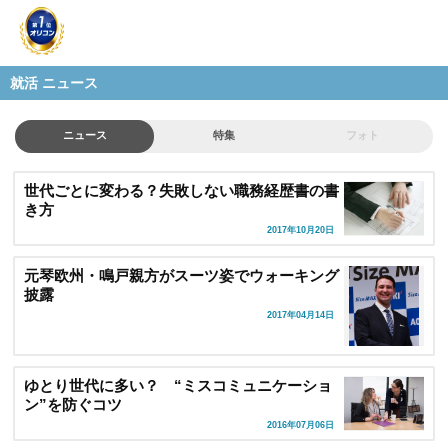
就活 ニュース
ニュース
特集
フォト
世代ごとに変わる？失敗しない職務経歴書の書
き方
2017年10月20日
元琴欧州・鳴戸親方がスーツ姿でウォーキング
披露
2017年04月14日
ゆとり世代に多い？ “ミスコミュニケーショ
ン”を防ぐコツ
2016年07月06日