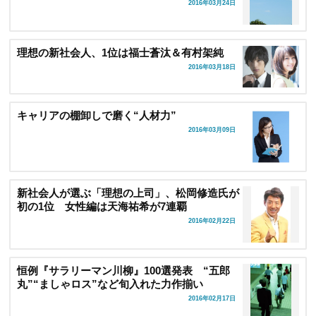
2016年03月24日
理想の新社会人、1位は福士蒼汰＆有村架純
2016年03月18日
キャリアの棚卸しで磨く“人材力”
2016年03月09日
新社会人が選ぶ「理想の上司」、松岡修造氏が
初の1位 女性編は天海祐希が7連覇
2016年02月22日
恒例『サラリーマン川柳』100選発表 “五郎
丸”“ましゃロス”など旬入れた力作揃い
2016年02月17日