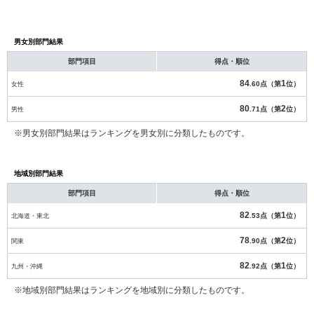
男女別部門結果
部門項目
得点・順位
84
1
女性
.60点（第
位）
80
2
男性
.71点（第
位）
※男女別部門結果はランキングを男女別に分類したものです。
地域別部門結果
部門項目
得点・順位
82
1
北海道・東北
.53点（第
位）
78
2
関東
.90点（第
位）
82
1
九州・沖縄
.92点（第
位）
※地域別部門結果はランキングを地域別に分類したものです。