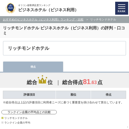
オリコン顧客満足度ランキング
ビジネスホテル（ビジネス利用）
おすすめのビジネスホテル（ビジネス利用）ランキング・比較
リッチモンドホテル
リッチモンドホテル
ビジネスホテル（ビジネス利用）の評判・口コ
ミ
リッチモンドホテル
得点
81
総合
位
総合得点
点
.63
評価項目
順位
得点
※総合得点は上記の評価項目に利用者ニーズに基づく重要度を掛け合わせて算出しています。
ランクイン企業の平均点との比較
リッチモンドホテル
ランクイン企業の平均