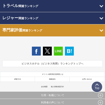
トラベル
関連ランキング
レジャー
関連ランキング
専門家評価
関連ランキング
ビジネスホテル（ビジネス利用）ランキングトップへ
オリコン顧客満足度調査とは
調査方法
掲載規約
お問い合わせ
会社概要
個人情報保護方針
Top
引用・転載について
利用者の声について
当サイトで公開されている情報（文字、写真、イラスト、画像データ等）及びこれらの配置・