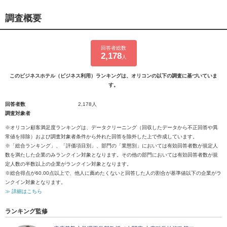
調査概要
回答者総数
2,178
人
このビジネスホテル（ビジネス利用）ランキングは、オリコンの以下の調査に基づいていま
す。
回答者数
2,178人
調査対象者
※オリコン顧客満足度ランキングは、データクリーニング（回収したデータから不正回答や異
常値を排除）および調査対象者条件から外れた回答を除外した上で作成しています。
※「総合ランキング」、「評価項目別」、部門の「業態別」においては有効回答者数が規定人
数を満たした企業のみランクイン対象となります。その他の部門においては有効回答者数が規
定人数の半数以上の企業がランクイン対象となります。
※総合得点が60.00点以上で、他人に薦めたくないと回答した人の割合が基準値以下の企業がラ
ンクイン対象となります。
≫ 詳細はこちら
ランキング監修