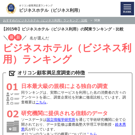
オリコン顧客満足度ランキング
ビジネスホテル（ビジネス利用）
おすすめのビジネスホテル（ビジネス利用）ランキング・比較
関東
【2015年】ビジネスホテル（ビジネス利用）の関東ランキング・比較
／
／
最
新
名が選んだ
ビジネスホテル（ビジネス利
用）ランキング
オリコン顧客満足度調査の特徴
日本最大級の規模による独自の調査
同ランキングは、実際にサービスを利用した名の消費者の方々の
アンケートを基に、調査企業社を対象に徹底比較しています。調
査概要は
こちら
。
研究機関に提供される信頼のデータ
ソースデータは
国立情報学研究所
を通じて学術研究機関に全て公
開されており、データ監修は慶應義塾大学理工学部教授・
鈴木秀
男
氏が行っています。
オリコンのランキングの概要については
こちら
。