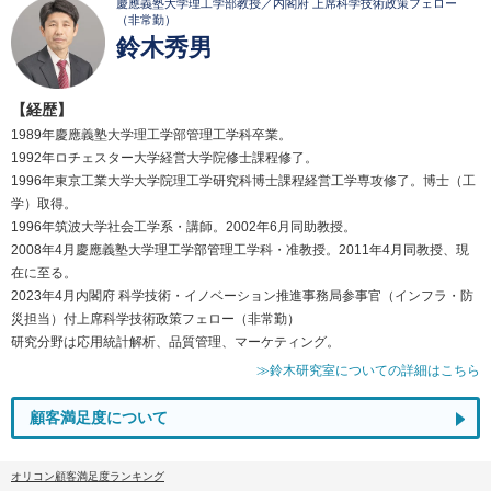
慶應義塾大学理工学部教授／内閣府 上席科学技術政策フェロー
（非常勤）
鈴木秀男
【経歴】
1989年慶應義塾大学理工学部管理工学科卒業。
1992年ロチェスター大学経営大学院修士課程修了。
1996年東京工業大学大学院理工学研究科博士課程経営工学専攻修了。博士（工
学）取得。
1996年筑波大学社会工学系・講師。2002年6月同助教授。
2008年4月慶應義塾大学理工学部管理工学科・准教授。2011年4月同教授、現
在に至る。
2023年4月内閣府 科学技術・イノベーション推進事務局参事官（インフラ・防
災担当）付上席科学技術政策フェロー（非常勤）
研究分野は応用統計解析、品質管理、マーケティング。
≫鈴木研究室についての詳細はこちら
顧客満足度について
オリコン顧客満足度ランキング