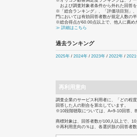
※オリコン顧客満足度ランキングは、デー
および調査対象者条件から外れた回答を
※「総合ランキング」、「評価項目別」、
門においては有効回答者数が規定人数の半
※総合得点が60.00点以上で、他人に
≫ 詳細はこちら
過去ランキング
2025年
/
2024年
/
2023年
/
2022年
/
202
再利用意向
調査企業のサービス利用者に、「どの程度
回答した人の割合を算出しています。
※10段階聴取については、A=9-10回答、
商標対象は、回答者数が100人以上で、1
※再利用意向の％は、各選択肢の回答者数