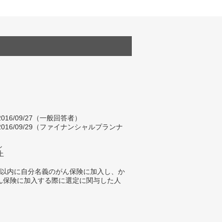
～2016/09/27（一般回答者）
0～2016/09/29（ファイナンシャルプランナ
し
上
年以内に自分名義のがん保険に加入し、か
ん保険に加入する際に選定に関与した人