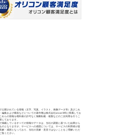
で公開されている情報（文字、写真、イラスト、画像データ等）及びこれ
・編集および構造などについての著作権は株式会社oricon MEに帰属してお
これらの情報を権利者の許可なく無断転載・複製などの二次利用を行うこ
禁じております。
で掲載しているすべての情報やデータは、当社の調査に基づいた結果から
ものとなりますが、サービスへの感想については、サービスの利用者が提
見解・感想となっており、当社の見解・意見ではないことをご理解いただ
ご覧ください。