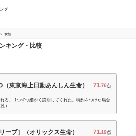
ング
女性
ランキング・比較
71
EO（東京海上日動あんしん生命）
.76
点
れる。 1つずつ細かく説明してくれた。特約をつけた場合
女性）
71
［ビリーブ］（オリックス生命）
.19
点