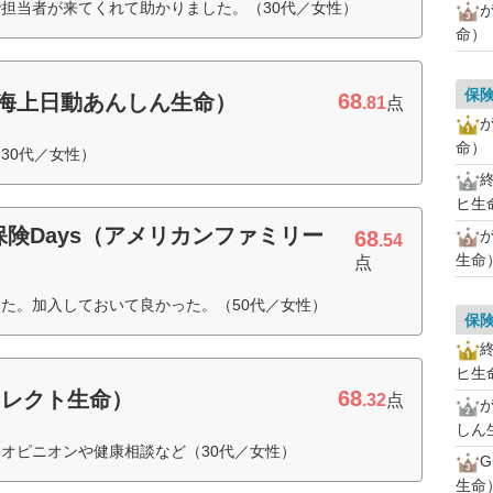
担当者が来てくれて助かりました。（30代／女性）
命）
保
68
海上日動あんしん生命）
.81
点
命）
30代／女性）
ヒ生
保険Days（アメリカンファミリー
68
が
.54
生命
）
点
た。加入しておいて良かった。（50代／女性）
保
ヒ生
68
イレクト生命）
.32
点
しん
オピニオンや健康相談など（30代／女性）
生命