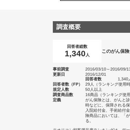
調査概要
回答者総数
このがん保険
1,340
人
事前調査
2016/03/10～2016/09/1
更新日
2016/12/01
回答者数
1,3
回答者数（FP）
29人（ランキング使用時
規定人数
50人以上
調査商品数
16商品（ランキング使用
定義
がん保険とは、がんと診
時などに、保障される保
入院給付金、手術給付金
険商品においては、「が
る。