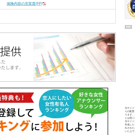
保険内容の充実度(FP)
PR
当サイト
らの配置
ります。
とは固く
当サイト
作成した
出された
いた上で