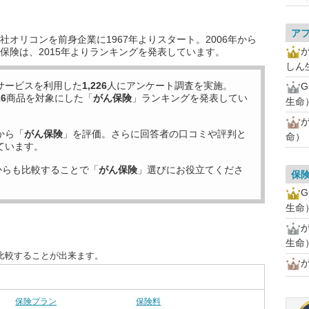
ア
オリコンを前身企業に1967年よりスタート。2006年から
保険は、2015年よりランキングを発表しています。
しん
サービスを利用した
1,226
人にアンケート調査を実施。
16
商品を対象にした「
がん保険
」ランキングを発表してい
生命
から「
がん保険
」を評価。さらに回答者の口コミや評判と
命）
ています。
からも比較することで「
がん保険
」選びにお役立てくださ
保険
生命
が
生命
比較することが出来ます。
保険プラン
保険料