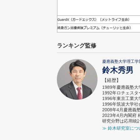
ランキング監修
慶應義塾大学理工学
鈴木秀男
【経歴】
1989年慶應義塾
1992年ロチェス
1996年東京工業
1996年筑波大学
2008年4月慶應
2023年4月内閣
研究分野は応用統
≫ 鈴木研究室につ