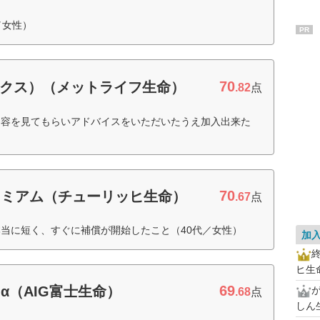
／女性）
PR
70
エックス）（メットライフ生命）
.82
点
内容を見てもらいアドバイスをいただいたうえ加入出来た
70
レミアム（チューリッヒ生命）
.67
点
当に短く、すぐに補償が開始したこと（40代／女性）
加
ヒ生
69
α（AIG富士生命）
.68
点
しん