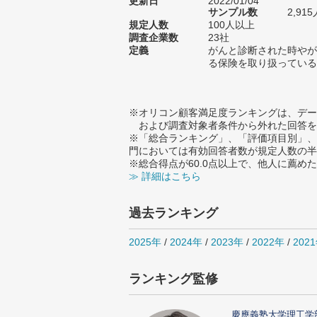
更新日
2022/01/04
サンプル数
2,9
規定人数
100人以上
調査企業数
23社
定義
がんと診断された時やが
る保険を取り扱っている
※オリコン顧客満足度ランキングは、デー
および調査対象者条件から外れた回答を
※「総合ランキング」、「評価項目別」、
門においては有効回答者数が規定人数の半
※総合得点が60.0点以上で、他人に薦
≫ 詳細はこちら
過去ランキング
2025年
/
2024年
/
2023年
/
2022年
/
202
ランキング監修
慶應義塾大学理工学