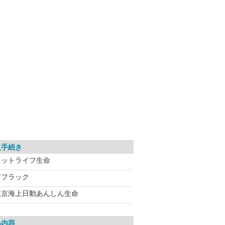
入手続き
メットライフ生命
アフラック
東京海上日動あんしん生命
品内容