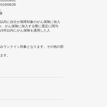
020/09/02
019/08/28
し
歳
年以内に自分が保障対象のがん保険に加入
つ、がん保険に加入する際に選定に関与
去5年以内にがん保険を適用した人
みランクイン対象となります。その他の部
ります。