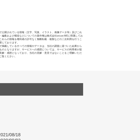
で公開されている情報（文字、写真、イラスト、画像データ等）及びこれ
・編集および構造などについての著作権は株式会社oricon MEに帰属してお
これらの情報を権利者の許可なく無断転載・複製などの二次利用を行うこ
禁じております。
で掲載しているすべての情報やデータは、当社の調査に基づいた結果から
ものとなりますが、サービスへの感想については、サービスの利用者が提
見解・感想となっており、当社の見解・意見ではないことをご理解いただ
ご覧ください。
021/08/18