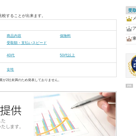
受
比較することが出来ます。
商品内容
保険料
受取額・支払いスピード
40代
50代以上
女性
業が2社未満のため発表しておりません。
PR