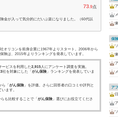
73
.9
点
険金が入って気分的にだいぶ楽になりました。（60代以
保
オリコンを前身企業に1967年よりスタート。2006年から
保険は、2015年よりランキングを発表しています。
サービスを利用した
2,915
人にアンケート調査を実施。
23
社を対象にした「
がん保険
」ランキングを発表していま
から「
がん保険
」を評価。さらに回答者の口コミや評判と
ア
ています。
からも比較することで「
がん保険
」選びにお役立てくださ