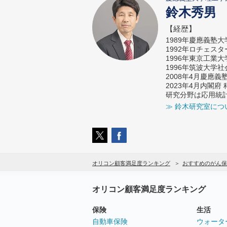
鈴木秀男
【経歴】
1989年慶應義塾
1992年ロチェス
1996年東京工業
1996年筑波大学
2008年4月慶應
2023年4月内閣
研究分野は応用統
≫ 鈴木研究室につ
オリコン顧客満足度ランキング
おすすめのがん保
オリコン顧客満足度ランキング
保険
生活
自動車保険
ウォータ