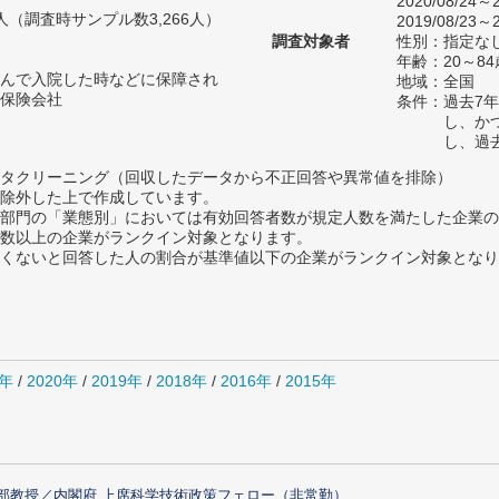
2020/08/24～2
15人（調査時サンプル数3,266人）
2019/08/23～2
調査対象者
性別：指定な
年齢：20～84
んで入院した時などに保障され
地域：全国
保険会社
条件：過去7
し、か
し、過
タクリーニング（回収したデータから不正回答や異常値を排除）
除外した上で作成しています。
部門の「業態別」においては有効回答者数が規定人数を満たした企業の
数以上の企業がランクイン対象となります。
めたくないと回答した人の割合が基準値以下の企業がランクイン対象とな
1年
/
2020年
/
2019年
/
2018年
/
2016年
/
2015年
部教授／内閣府 上席科学技術政策フェロー（非常勤）