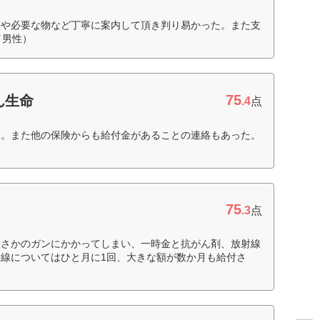
法や必要な物など丁寧に案内して頂き判り易かった。また支
／男性）
75
ん生命
.4
点
た。また他の保険からも給付金があることの連絡もあった。
75
.3
点
まさかのガンにかかってしまい、一時金と抗がん剤、放射線
線についてはひと月に1回、大きな額が数か月も給付さ