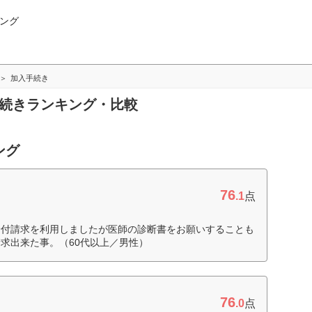
ング
加入手続き
手続きランキング・比較
ング
76
.1
点
給付請求を利用しましたが医師の診断書をお願いすることも
求出来た事。（60代以上／男性）
76
.0
点