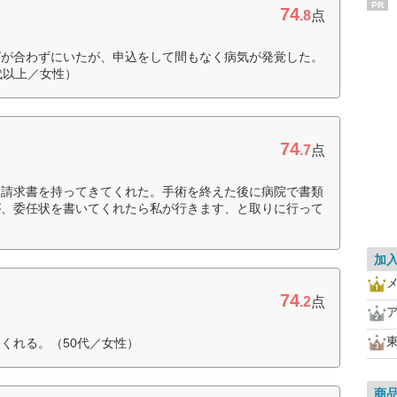
PR
74
.8
点
グが合わずにいたが、申込をして間もなく病気が発覚した。
代以上／女性）
74
.7
点
ぐ請求書を持ってきてくれた。手術を終えた後に病院で書類
が、委任状を書いてくれたら私が行きます、と取りに行って
加
74
.2
点
くれる。（50代／女性）
商