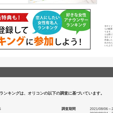
当サイト
らの配置
ります。
とは固く
当サイト
作成した
出された
いた上で
ランキングは、オリコンの以下の調査に基づいています。
5
調査期間
2021/08/06～2