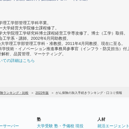
大学理工学部管理工学科卒業。
ター大学経営大学院修士課程修了。
大学大学院理工学研究科博士課程経営工学専攻修了。博士（工学）取得。
社会工学系・講師。2002年6月同助教授。
義塾大学理工学部管理工学科・准教授。2011年4月同教授、現在に至る。
府 科学技術・イノベーション推進事務局参事官（インフラ・防災担当）
計解析、品質管理、マーケティング。
いての詳細はこちら
険ランキング・比較
2022年版
がん保険の加入手続きランキング・口コミ情報
塾
人材
ーサーバー
大学受験 塾・予備校 現役
就活エージェン