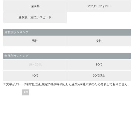
保険料
アフターフォロー
受取額・支払いスピード
男女別ランキング
男性
女性
年代別ランキング
10・20代
30代
40代
50代以上
※文字がグレーの部門は当社規定の条件を満たした企業が2社未満のため発表しておりません。
PR