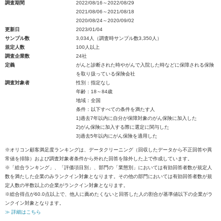
調査期間
2022/08/16～2022/08/29
2021/08/06～2021/08/18
2020/08/24～2020/09/02
更新日
2023/01/04
サンプル数
3,034人（調査時サンプル数3,350人）
規定人数
100人以上
調査企業数
24社
定義
がんと診断された時やがんで入院した時などに保障される保険
を取り扱っている保険会社
調査対象者
性別：指定なし
年齢：18～84歳
地域：全国
条件：以下すべての条件を満たす人
1)過去7年以内に自分が保障対象のがん保険に加入した
2)がん保険に加入する際に選定に関与した
3)過去5年以内にがん保険を適用した
※オリコン顧客満足度ランキングは、データクリーニング（回収したデータから不正回答や異
常値を排除）および調査対象者条件から外れた回答を除外した上で作成しています。
※「総合ランキング」、「評価項目別」、部門の「業態別」においては有効回答者数が規定人
数を満たした企業のみランクイン対象となります。その他の部門においては有効回答者数が規
定人数の半数以上の企業がランクイン対象となります。
※総合得点が60.0点以上で、他人に薦めたくないと回答した人の割合が基準値以下の企業がラ
ンクイン対象となります。
≫ 詳細はこちら