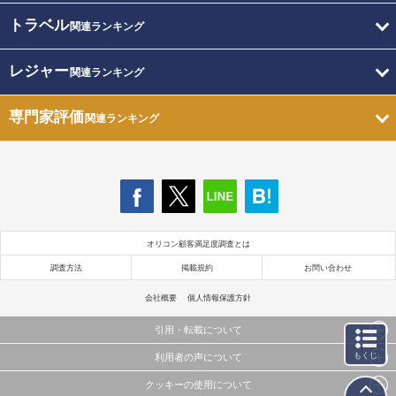
トラベル
関連ランキング
レジャー
関連ランキング
専門家評価
関連ランキング
オリコン顧客満足度調査とは
調査方法
掲載規約
お問い合わせ
会社概要
個人情報保護方針
引用・転載について
もくじ
利用者の声について
当サイトで公開されている情報（文字、写真、イラスト、画像データ等）及びこれらの配置・
編集および構造などについての著作権は株式会社oricon MEに帰属しております。
クッキーの使用について
当サイトに掲載している内容はすべてサービスの利用者が提出された見解・感想です。
これらの情報を権利者の許可なく無断転載・複製などの二次利用を行うことは固く禁じており