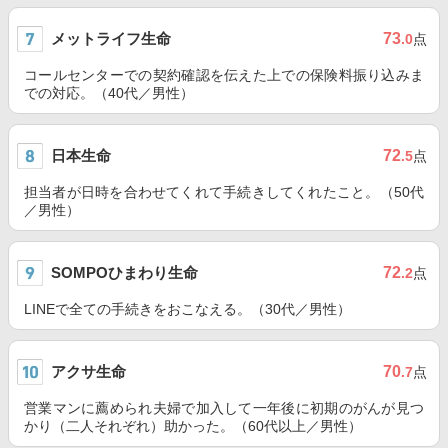
メットライフ生命
73
.0
点
コールセンターでの契約確認を伝えた上での保険料振り込みま
での対応。（40代／男性）
日本生命
72
.5
点
担当者が日時を合わせてくれて手続きしてくれたこと。（50代
／男性）
SOMPOひまわり生命
72
.2
点
LINEで全ての手続きをおこなえる。（30代／男性）
アクサ生命
70
.7
点
営業マンに薦められ夫婦で加入して一年後に初期のがんが見つ
かり（二人それぞれ）助かった。（60代以上／男性）