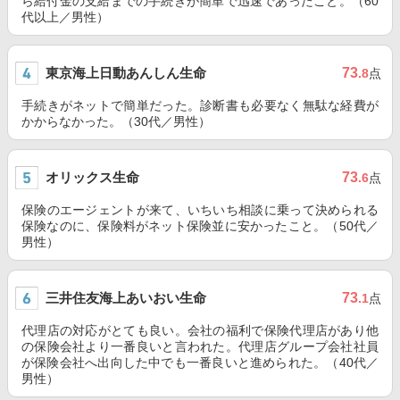
ら給付金の支給までの手続きが簡単で迅速であったこと。（60
代以上／男性）
東京海上日動あんしん生命
73
.8
点
手続きがネットで簡単だった。診断書も必要なく無駄な経費が
かからなかった。（30代／男性）
オリックス生命
73
.6
点
保険のエージェントが来て、いちいち相談に乗って決められる
保険なのに、保険料がネット保険並に安かったこと。（50代／
男性）
三井住友海上あいおい生命
73
.1
点
代理店の対応がとても良い。会社の福利で保険代理店があり他
の保険会社より一番良いと言われた。代理店グループ会社社員
が保険会社へ出向した中でも一番良いと進められた。（40代／
男性）