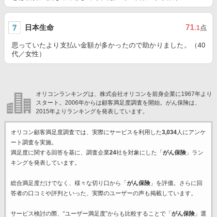
日本生命
71
.1
点
思っていたより支払い金額が多かったので助かりました。（40
代／女性）
オリコンランキングは、株式会社オリコンを前身企業に1967年より
スタート。2006年からは顧客満足度調査を開始。がん保険は、
2015年よりランキングを発表しています。
オリコン顧客満足度調査では、実際にサービスを利用した
3,034
人にアンケ
ート調査を実施。
満足度に関する回答を基に、調査企業
24
社を対象にした「
がん保険
」ラン
キングを発表しています。
総合満足度だけでなく、様々な切り口から「
がん保険
」を評価。さらに回
答者の口コミや評判といった、実際のユーザーの声も掲載しています。
サービス検討の際、“ユーザー満足度”からも比較することで「
がん保険
」選