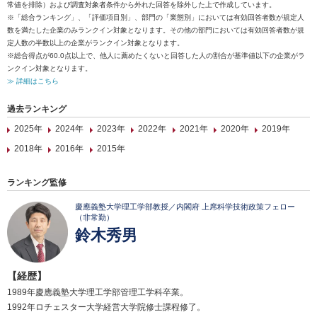
常値を排除）および調査対象者条件から外れた回答を除外した上で作成しています。
※「総合ランキング」、「評価項目別」、部門の「業態別」においては有効回答者数が規定人
数を満たした企業のみランクイン対象となります。その他の部門においては有効回答者数が規
定人数の半数以上の企業がランクイン対象となります。
※総合得点が60.0点以上で、他人に薦めたくないと回答した人の割合が基準値以下の企業がラ
ンクイン対象となります。
≫ 詳細はこちら
過去ランキング
2025年
2024年
2023年
2022年
2021年
2020年
2019年
2018年
2016年
2015年
ランキング監修
慶應義塾大学理工学部教授／内閣府 上席科学技術政策フェロー
（非常勤）
鈴木秀男
【経歴】
1989年慶應義塾大学理工学部管理工学科卒業。
1992年ロチェスター大学経営大学院修士課程修了。