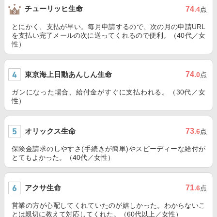
チューリッヒ生命
74
.4
点
とにかく、支払が早い。毎月申請するので、次の月の申請URL
を支払い完了メールの次に送ってくれるので便利。（40代／女
性）
東京海上日動あんしん生命
74
.0
点
ガンになった場合、給付金がすぐに支払われる。（30代／女
性）
オリックス生命
73
.6
点
保険金請求のしやすさ(手続きが簡単)やスピーディーな給付が
とてもよかった。（40代／女性）
アクサ生命
71
.6
点
営業の方が心配してくれていたのが嬉しかった。わからないこ
とは親切に教えて対応してくれた。（60代以上／女性）