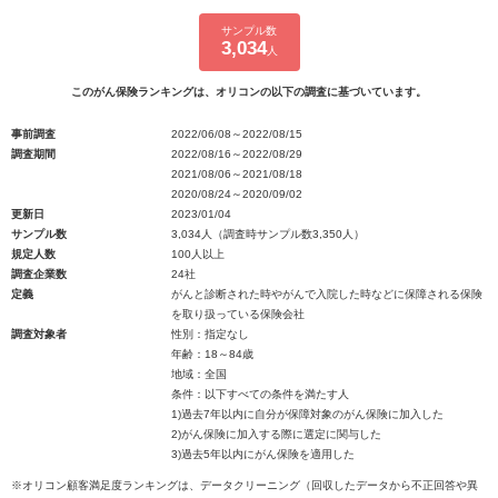
サンプル数
3,034
人
このがん保険ランキングは、オリコンの以下の調査に基づいています。
事前調査
2022/06/08～2022/08/15
調査期間
2022/08/16～2022/08/29
2021/08/06～2021/08/18
2020/08/24～2020/09/02
更新日
2023/01/04
サンプル数
3,034人（調査時サンプル数3,350人）
規定人数
100人以上
調査企業数
24社
定義
がんと診断された時やがんで入院した時などに保障される保険
を取り扱っている保険会社
調査対象者
性別：指定なし
年齢：18～84歳
地域：全国
条件：以下すべての条件を満たす人
1)過去7年以内に自分が保障対象のがん保険に加入した
2)がん保険に加入する際に選定に関与した
3)過去5年以内にがん保険を適用した
※オリコン顧客満足度ランキングは、データクリーニング（回収したデータから不正回答や異