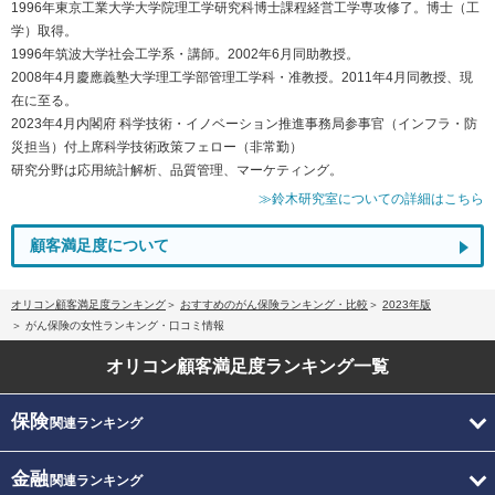
1996年東京工業大学大学院理工学研究科博士課程経営工学専攻修了。博士（工
学）取得。
1996年筑波大学社会工学系・講師。2002年6月同助教授。
2008年4月慶應義塾大学理工学部管理工学科・准教授。2011年4月同教授、現
在に至る。
2023年4月内閣府 科学技術・イノベーション推進事務局参事官（インフラ・防
災担当）付上席科学技術政策フェロー（非常勤）
研究分野は応用統計解析、品質管理、マーケティング。
≫鈴木研究室についての詳細はこちら
顧客満足度について
オリコン顧客満足度ランキング
おすすめのがん保険ランキング・比較
2023年版
がん保険の女性ランキング・口コミ情報
オリコン顧客満足度
ランキング一覧
保険
関連ランキング
金融
関連ランキング