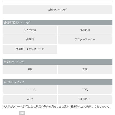
総合ランキング
評価項目別ランキング
加入手続き
商品内容
保険料
アフターフォロー
受取額・支払いスピード
男女別ランキング
男性
女性
年代別ランキング
10・20代
30代
40代
50代以上
※文字がグレーの部門は当社規定の条件を満たした企業が2社未満のため発表しておりません。
PR