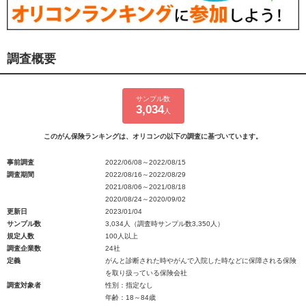
調査概要
サンプル数
3,034
人
このがん保険ランキングは、オリコンの以下の調査に基づいています。
事前調査
2022/06/08～2022/08/15
調査期間
2022/08/16～2022/08/29
2021/08/06～2021/08/18
2020/08/24～2020/09/02
更新日
2023/01/04
サンプル数
3,034人（調査時サンプル数3,350人）
規定人数
100人以上
調査企業数
24社
定義
がんと診断された時やがんで入院した時などに保障される保険
を取り扱っている保険会社
調査対象者
性別：指定なし
年齢：18～84歳