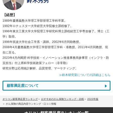
鈴木秀男
【経歴】
1989年慶應義塾大学理工学部管理工学科卒業。
1992年ロチェスター大学経営大学院修士課程修了。
1996年東京工業大学大学院理工学研究科博士課程経営工学専攻修了。博士（工
学）取得。
1996年筑波大学社会工学系・講師。2002年6月同助教授。
2008年4月慶應義塾大学理工学部管理工学科・准教授。2011年4月同教授、現
在に至る。
2023年4月内閣府 科学技術・イノベーション推進事務局参事官（インフラ・防
災担当）付上席科学技術政策フェロー（非常勤）
研究分野は応用統計解析、品質管理、マーケティング。
≫鈴木研究室についての詳細はこちら
顧客満足度について
オリコン顧客満足度ランキング
おすすめのがん保険ランキング・比較
2023年版
がん保険の商品内容ランキング・口コミ情報