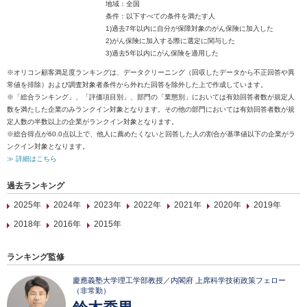
地域：全国
条件：以下すべての条件を満たす人
1)過去7年以内に自分が保障対象のがん保険に加入した
2)がん保険に加入する際に選定に関与した
3)過去5年以内にがん保険を適用した
※オリコン顧客満足度ランキングは、データクリーニング（回収したデータから不正回答や異
常値を排除）および調査対象者条件から外れた回答を除外した上で作成しています。
※「総合ランキング」、「評価項目別」、部門の「業態別」においては有効回答者数が規定人
数を満たした企業のみランクイン対象となります。その他の部門においては有効回答者数が規
定人数の半数以上の企業がランクイン対象となります。
※総合得点が60.0点以上で、他人に薦めたくないと回答した人の割合が基準値以下の企業がラ
ンクイン対象となります。
≫ 詳細はこちら
過去ランキング
2025年
2024年
2023年
2022年
2021年
2020年
2019年
2018年
2016年
2015年
ランキング監修
慶應義塾大学理工学部教授／内閣府 上席科学技術政策フェロー
（非常勤）