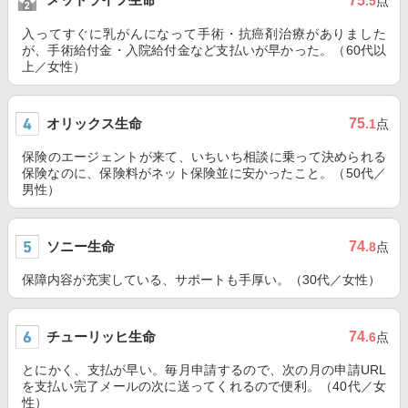
75
.5
点
入ってすぐに乳がんになって手術・抗癌剤治療がありました
が、手術給付金・入院給付金など支払いが早かった。（60代以
上／女性）
オリックス生命
75
.1
点
保険のエージェントが来て、いちいち相談に乗って決められる
保険なのに、保険料がネット保険並に安かったこと。（50代／
男性）
ソニー生命
74
.8
点
保障内容が充実している、サポートも手厚い。（30代／女性）
チューリッヒ生命
74
.6
点
とにかく、支払が早い。毎月申請するので、次の月の申請URL
を支払い完了メールの次に送ってくれるので便利。（40代／女
性）