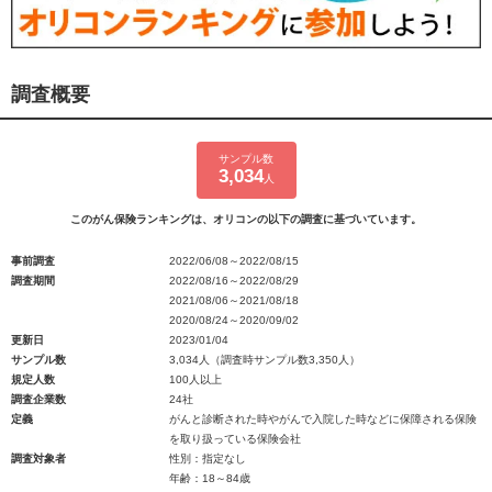
調査概要
サンプル数
3,034
人
このがん保険ランキングは、オリコンの以下の調査に基づいています。
事前調査
2022/06/08～2022/08/15
調査期間
2022/08/16～2022/08/29
2021/08/06～2021/08/18
2020/08/24～2020/09/02
更新日
2023/01/04
サンプル数
3,034人（調査時サンプル数3,350人）
規定人数
100人以上
調査企業数
24社
定義
がんと診断された時やがんで入院した時などに保障される保険
を取り扱っている保険会社
調査対象者
性別：指定なし
年齢：18～84歳