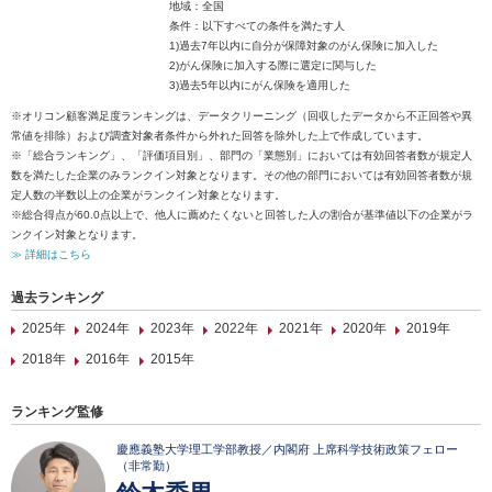
地域：全国
条件：以下すべての条件を満たす人
1)過去7年以内に自分が保障対象のがん保険に加入した
2)がん保険に加入する際に選定に関与した
3)過去5年以内にがん保険を適用した
※オリコン顧客満足度ランキングは、データクリーニング（回収したデータから不正回答や異
常値を排除）および調査対象者条件から外れた回答を除外した上で作成しています。
※「総合ランキング」、「評価項目別」、部門の「業態別」においては有効回答者数が規定人
数を満たした企業のみランクイン対象となります。その他の部門においては有効回答者数が規
定人数の半数以上の企業がランクイン対象となります。
※総合得点が60.0点以上で、他人に薦めたくないと回答した人の割合が基準値以下の企業がラ
ンクイン対象となります。
≫ 詳細はこちら
過去ランキング
2025年
2024年
2023年
2022年
2021年
2020年
2019年
2018年
2016年
2015年
ランキング監修
慶應義塾大学理工学部教授／内閣府 上席科学技術政策フェロー
（非常勤）