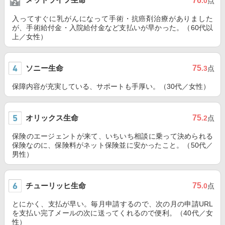
76
.0
点
入ってすぐに乳がんになって手術・抗癌剤治療がありました
が、手術給付金・入院給付金など支払いが早かった。（60代以
上／女性）
ソニー生命
75
.3
点
保障内容が充実している、サポートも手厚い。（30代／女性）
オリックス生命
75
.2
点
保険のエージェントが来て、いちいち相談に乗って決められる
保険なのに、保険料がネット保険並に安かったこと。（50代／
男性）
チューリッヒ生命
75
.0
点
とにかく、支払が早い。毎月申請するので、次の月の申請URL
を支払い完了メールの次に送ってくれるので便利。（40代／女
性）