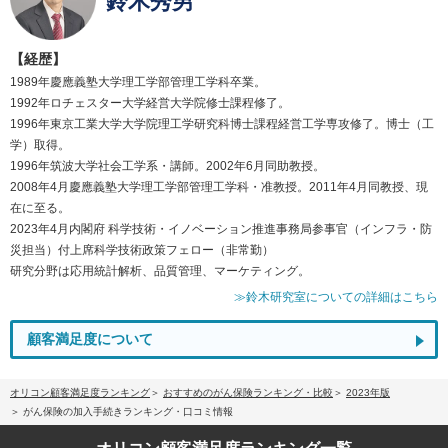
鈴木秀男
【経歴】
1989年慶應義塾大学理工学部管理工学科卒業。
1992年ロチェスター大学経営大学院修士課程修了。
1996年東京工業大学大学院理工学研究科博士課程経営工学専攻修了。博士（工
学）取得。
1996年筑波大学社会工学系・講師。2002年6月同助教授。
2008年4月慶應義塾大学理工学部管理工学科・准教授。2011年4月同教授、現
在に至る。
2023年4月内閣府 科学技術・イノベーション推進事務局参事官（インフラ・防
災担当）付上席科学技術政策フェロー（非常勤）
研究分野は応用統計解析、品質管理、マーケティング。
≫鈴木研究室についての詳細はこちら
顧客満足度について
オリコン顧客満足度ランキング
おすすめのがん保険ランキング・比較
2023年版
がん保険の加入手続きランキング・口コミ情報