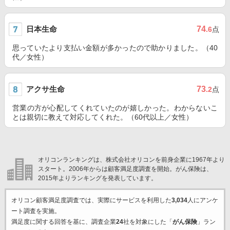
日本生命
74
.6
点
思っていたより支払い金額が多かったので助かりました。（40
代／女性）
アクサ生命
73
.2
点
営業の方が心配してくれていたのが嬉しかった。わからないこ
とは親切に教えて対応してくれた。（60代以上／女性）
オリコンランキングは、株式会社オリコンを前身企業に1967年より
スタート。2006年からは顧客満足度調査を開始。がん保険は、
2015年よりランキングを発表しています。
オリコン顧客満足度調査では、実際にサービスを利用した
3,034
人にアンケ
ート調査を実施。
満足度に関する回答を基に、調査企業
24
社を対象にした「
がん保険
」ラン