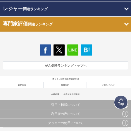
レジャー
関連ランキング
専門家評価
関連ランキング
がん保険ランキングトップへ
オリコン顧客満足度調査とは
調査方法
掲載規約
お問い合わせ
会社概要
個人情報保護方針
Top
引用・転載について
利用者の声について
当サイトで公開されている情報（文字、写真、イラスト、画像データ等）及びこれらの配置・
編集および構造などについての著作権は株式会社oricon MEに帰属しております。
クッキーの使用について
当サイトに掲載している内容はすべてサービスの利用者が提出された見解・感想です。
これらの情報を権利者の許可なく無断転載・複製などの二次利用を行うことは固く禁じており
弊社が内容について正確性を含め一切保証するものではありません。
ます。