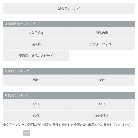
総合ランキング
評価項目別ランキング
加入手続き
商品内容
保険料
アフターフォロー
受取額・支払いスピード
男女別ランキング
男性
女性
年代別ランキング
30代
40代
50代
60代以上
※文字がグレーの部門は当社規定の条件を満たした企業が2社未満のため発表しておりません。
PR