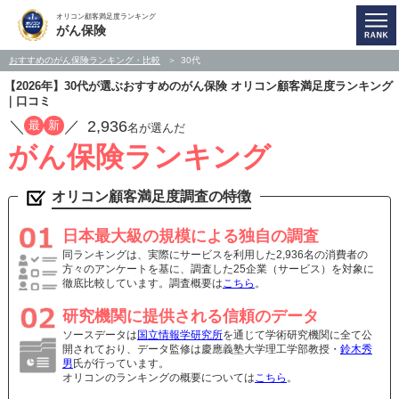
オリコン顧客満足度ランキング
がん保険
おすすめのがん保険ランキング・比較
30代
【2026年】30代が選ぶおすすめのがん保険 オリコン顧客満足度ランキング
｜口コミ
／
／
2,936
最
新
名が選んだ
がん保険ランキング
オリコン顧客満足度調査の特徴
日本最大級の規模による独自の調査
同ランキングは、実際にサービスを利用した2,936名の消費者の
方々のアンケートを基に、調査した25企業（サービス）を対象に
徹底比較しています。調査概要は
こちら
。
研究機関に提供される信頼のデータ
ソースデータは
国立情報学研究所
を通じて学術研究機関に全て公
開されており、データ監修は慶應義塾大学理工学部教授・
鈴木秀
男
氏が行っています。
オリコンのランキングの概要については
こちら
。