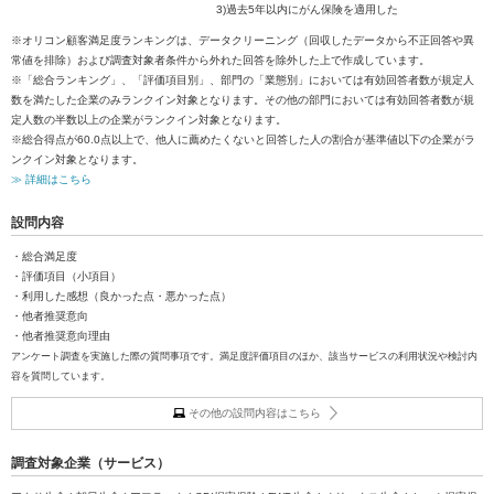
3)過去5年以内にがん保険を適用した
※オリコン顧客満足度ランキングは、データクリーニング（回収したデータから不正回答や異
常値を排除）および調査対象者条件から外れた回答を除外した上で作成しています。
※「総合ランキング」、「評価項目別」、部門の「業態別」においては有効回答者数が規定人
数を満たした企業のみランクイン対象となります。その他の部門においては有効回答者数が規
定人数の半数以上の企業がランクイン対象となります。
※総合得点が60.0点以上で、他人に薦めたくないと回答した人の割合が基準値以下の企業がラ
ンクイン対象となります。
≫ 詳細はこちら
設問内容
・総合満足度
・評価項目（小項目）
・利用した感想（良かった点・悪かった点）
・他者推奨意向
・他者推奨意向理由
アンケート調査を実施した際の質問事項です。満足度評価項目のほか、該当サービスの利用状況や検討内
容を質問しています。
その他の設問内容はこちら
調査対象企業（サービス）