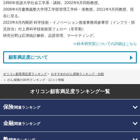
1996年筑波大学社会工学系・講師。2002年6月同助教授。
2008年4月慶應義塾大学理工学部管理工学科・准教授。2011年4月同教授、現
在に至る。
2023年4月内閣府 科学技術・イノベーション推進事務局参事官（インフラ・防
災担当）付上席科学技術政策フェロー（非常勤）
研究分野は応用統計解析、品質管理、マーケティング。
≫鈴木研究室についての詳細はこちら
顧客満足度について
オリコン顧客満足度ランキング
おすすめのがん保険ランキング・比較
がん保険の30代ランキング・口コミ情報
オリコン顧客満足度
ランキング一覧
保険
関連ランキング
金融
関連ランキング
塾
関連ランキング