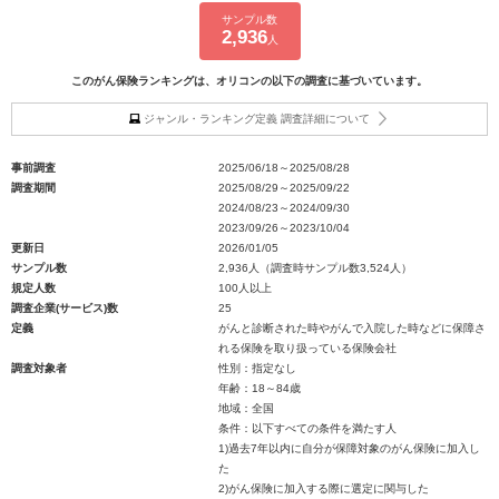
サンプル数
2,936
人
このがん保険ランキングは、オリコンの以下の調査に基づいています。
ジャンル・ランキング定義 調査詳細について
事前調査
2025/06/18～2025/08/28
調査期間
2025/08/29～2025/09/22
2024/08/23～2024/09/30
2023/09/26～2023/10/04
更新日
2026/01/05
サンプル数
2,936人（調査時サンプル数3,524人）
規定人数
100人以上
調査企業(サービス)数
25
定義
がんと診断された時やがんで入院した時などに保障さ
れる保険を取り扱っている保険会社
調査対象者
性別：指定なし
年齢：18～84歳
地域：全国
条件：以下すべての条件を満たす人
1)過去7年以内に自分が保障対象のがん保険に加入し
た
2)がん保険に加入する際に選定に関与した