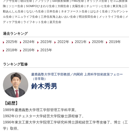
アクサ生命 | 朝日生命 | アフラック | SBI損害保険 | FWD生命 | オリックス生命 | セコム損害保
険 | ソニー生命 | SOMPOひまわり生命 | 大樹生命 | 太陽生命 | チューリッヒ生命 | 東京海上日
動あんしん生命 | なないろ生命 | 日本生命 | ネオファースト生命 | はなさく生命 | プルデンシャ
ル生命 | マニュライフ生命 | 三井住友海上あいおい生命 | 明治安田生命 | メットライフ生命 | メ
ディケア生命 | ライフネット生命 | 楽天生命
過去ランキング
2025年
2024年
2023年
2022年
2021年
2020年
2019年
2018年
2016年
2015年
ランキング監修
慶應義塾大学理工学部教授／内閣府 上席科学技術政策フェロー
（非常勤）
鈴木秀男
【経歴】
1989年慶應義塾大学理工学部管理工学科卒業。
1992年ロチェスター大学経営大学院修士課程修了。
1996年東京工業大学大学院理工学研究科博士課程経営工学専攻修了。博士（工
学）取得。