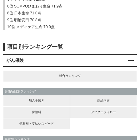
6位 SOMPOひまわり生命 71.9点
8位 日本生命 71.0点
9位 明治安田 70.8点
10位 メディケア生命 70.0点
項目別ランキング一覧
がん保険
総合ランキング
評価項目別ランキング
加入手続き
商品内容
保険料
アフターフォロー
受取額・支払いスピード
男女別ランキング