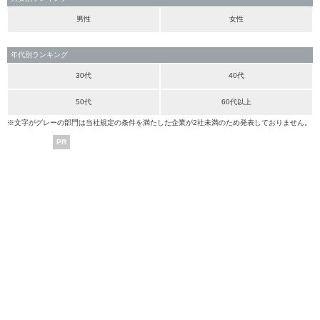
男性
女性
年代別ランキング
30代
40代
50代
60代以上
※文字がグレーの部門は当社規定の条件を満たした企業が2社未満のため発表しておりません。
PR