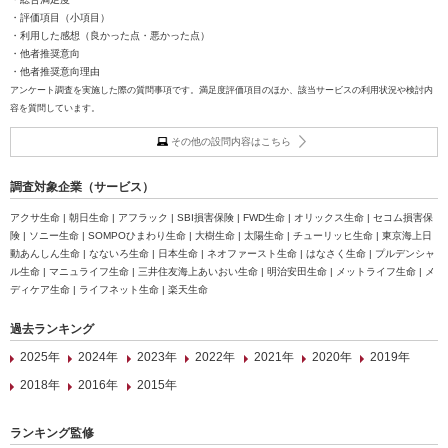
・評価項目（小項目）
・利用した感想（良かった点・悪かった点）
・他者推奨意向
・他者推奨意向理由
アンケート調査を実施した際の質問事項です。満足度評価項目のほか、該当サービスの利用状況や検討内
容を質問しています。
その他の設問内容はこちら
調査対象企業（サービス）
アクサ生命 | 朝日生命 | アフラック | SBI損害保険 | FWD生命 | オリックス生命 | セコム損害保
険 | ソニー生命 | SOMPOひまわり生命 | 大樹生命 | 太陽生命 | チューリッヒ生命 | 東京海上日
動あんしん生命 | なないろ生命 | 日本生命 | ネオファースト生命 | はなさく生命 | プルデンシャ
ル生命 | マニュライフ生命 | 三井住友海上あいおい生命 | 明治安田生命 | メットライフ生命 | メ
ディケア生命 | ライフネット生命 | 楽天生命
過去ランキング
2025年
2024年
2023年
2022年
2021年
2020年
2019年
2018年
2016年
2015年
ランキング監修