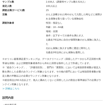
サンプル数
2,936人（調査時サンプル数3,524人）
規定人数
100人以上
調査企業(サービス)数
25
定義
がんと診断された時やがんで入院した時などに保障さ
れる保険を取り扱っている保険会社
調査対象者
性別：指定なし
年齢：18～84歳
地域：全国
条件：以下すべての条件を満たす人
1)過去7年以内に自分が保障対象のがん保険に加入し
た
2)がん保険に加入する際に選定に関与した
3)過去5年以内にがん保険を適用した
※オリコン顧客満足度ランキングは、データクリーニング（回収したデータから不正回答や異
常値を排除）および調査対象者条件から外れた回答を除外した上で作成しています。
※「総合ランキング」、「評価項目別」、部門の「業態別」においては有効回答者数が規定人
数を満たした企業のみランクイン対象となります。その他の部門においては有効回答者数が規
定人数の半数以上の企業がランクイン対象となります。
※総合得点が60.0点以上で、他人に薦めたくないと回答した人の割合が基準値以下の企業がラ
ンクイン対象となります。
≫ 詳細はこちら
設問内容
・総合満足度