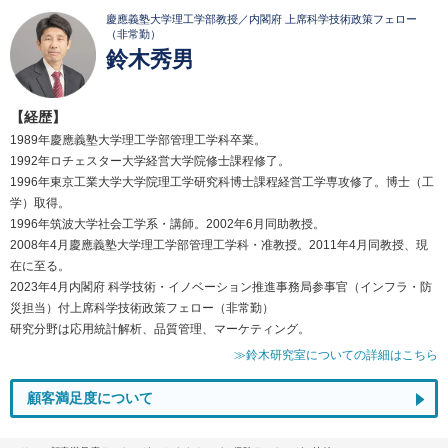
慶應義塾大学理工学部教授／内閣府 上席科学技術政策フェロー
（非常勤）
鈴木秀男
【経歴】
1989年慶應義塾大学理工学部管理工学科卒業。
1992年ロチェスター大学経営大学院修士課程修了。
1996年東京工業大学大学院理工学研究科博士課程経営工学専攻修了。博士（工
学）取得。
1996年筑波大学社会工学系・講師。2002年6月同助教授。
2008年4月慶應義塾大学理工学部管理工学科・准教授。2011年4月同教授、現
在に至る。
2023年4月内閣府 科学技術・イノベーション推進事務局参事官（インフラ・防
災担当）付上席科学技術政策フェロー（非常勤）
研究分野は応用統計解析、品質管理、マーケティング。
≫鈴木研究室についての詳細はこちら
顧客満足度について