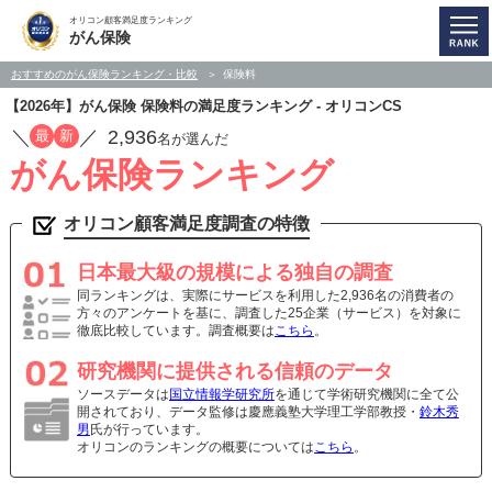
オリコン顧客満足度ランキング
がん保険
おすすめのがん保険ランキング・比較
保険料
【2026年】がん保険 保険料の満足度ランキング - オリコンCS
／
／
2,936
最
新
名が選んだ
がん保険ランキング
オリコン顧客満足度調査の特徴
日本最大級の規模による独自の調査
同ランキングは、実際にサービスを利用した2,936名の消費者の
方々のアンケートを基に、調査した25企業（サービス）を対象に
徹底比較しています。調査概要は
こちら
。
研究機関に提供される信頼のデータ
ソースデータは
国立情報学研究所
を通じて学術研究機関に全て公
開されており、データ監修は慶應義塾大学理工学部教授・
鈴木秀
男
氏が行っています。
オリコンのランキングの概要については
こちら
。