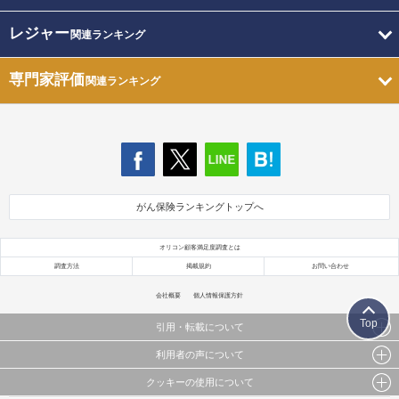
レジャー
関連ランキング
専門家評価
関連ランキング
がん保険ランキングトップへ
オリコン顧客満足度調査とは
調査方法
掲載規約
お問い合わせ
会社概要
個人情報保護方針
Top
引用・転載について
利用者の声について
当サイトで公開されている情報（文字、写真、イラスト、画像データ等）及びこれらの配置・
編集および構造などについての著作権は株式会社oricon MEに帰属しております。
クッキーの使用について
当サイトに掲載している内容はすべてサービスの利用者が提出された見解・感想です。
これらの情報を権利者の許可なく無断転載・複製などの二次利用を行うことは固く禁じており