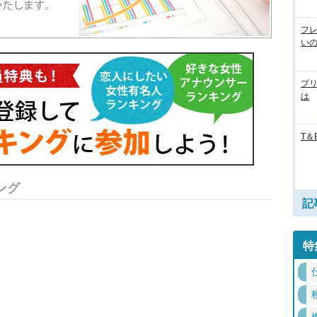
フ
い
プ
は
T＆
ング
記
特