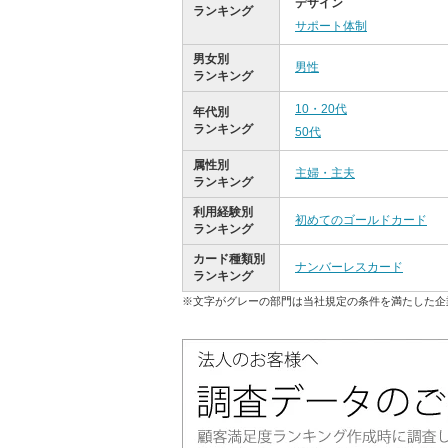
デザイン
ランキング
サポート体制
男女別
男性
ランキング
10・20代
年代別
ランキング
50代
属性別
主婦・主夫
ランキング
利用経験別
初めてのゴールドカード
ランキング
カード種類別
ナンバーレスカード
ランキング
※文字がグレーの部門は当社規定の条件を満たした企