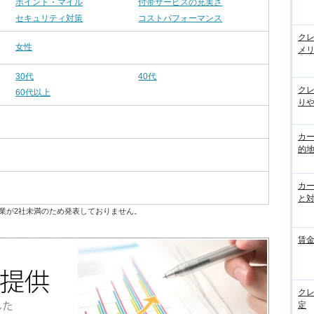
ポイント・マイル
付帯サービスの充実さ
セキュリティ対策
コストパフォーマンス
ク
女性
メ
30代
40代
ク
60代以上
りや
カ
的
カ
と
業が2社未満のため発表しておりません。
賃
ク
定