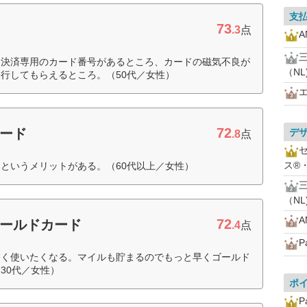
支
73
ド
.3
点
ト決済専用のカード番号があるところ、カードの磁気不良が
（NL
行してもらえるところ。（50代／女性）
72
カード
デ
.8
点
ス®
というメリットがある。（60代以上／女性）
（NL
72
Aゴールドカード
.4
点
P
よく使いたくなる。マイルも貯まるのでもっと早くゴールド
30代／女性）
ポ
P