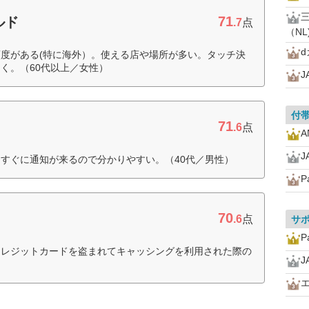
71
ルド
.7
点
（NL
d
度がある(特に海外）。使える店や場所が多い。タッチ決
く。（60代以上／女性）
J
付
71
.6
点
J
すぐに通知が来るので分かりやすい。（40代／男性）
P
70
ド
.6
点
サ
P
クレジットカードを盗まれてキャッシングを利用された際の
J