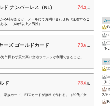
74
ルド ナンバーレス（NL)
.3
点
かかる時があるが、メールにてお問い合わせあり返答するこ
カ
ある。（60代以上／男性）
P
73
イヤーズ ゴールドカード
.6
点
（NL
/海外問わず質の高い空港ラウンジが利用できること。
サ
（NL
73
ールド
.6
点
ス®
。家族カード、ETCカードが無料で作れる。（50代／女
P