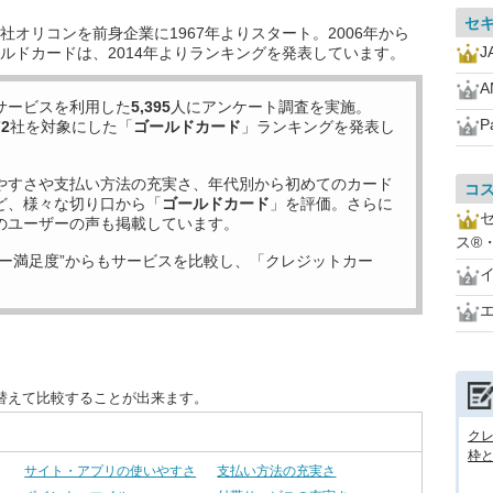
セ
オリコンを前身企業に1967年よりスタート。2006年から
J
ルドカードは、2014年よりランキングを発表しています。
サービスを利用した
5,395
人にアンケート調査を実施。
P
72
社を対象にした「
ゴールドカード
」ランキングを発表し
やすさや支払い方法の充実さ、年代別から初めてのカード
コ
ど、様々な切り口から「
ゴールドカード
」を評価。さらに
のユーザーの声も掲載しています。
ス®
ー満足度”からもサービスを比較し、「クレジットカー
替えて比較することが出来ます。
ク
枠と
サイト・アプリの使いやすさ
支払い方法の充実さ