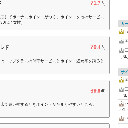
71
ド
.7
点
に応じてボーナスポイントがつく。ポイントを他のサービス
30代／女性）
カ
P
70
ルド
.4
点
（NL
ではトップクラスの付帯サービスとポイント還元率を誇ると
サ
69
ド
.8
点
（NL
お店で買い物するときポイントがたまりやすいところ。
ス®
P