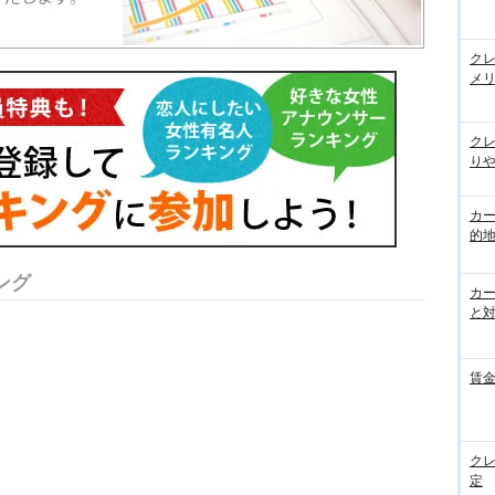
ク
メ
ク
りや
カ
的
ング
カ
と
賃
ク
定