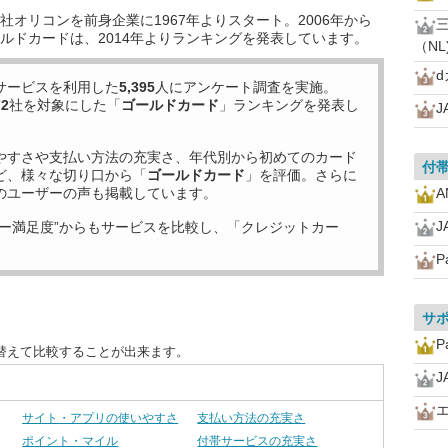
オリコンを前身企業に1967年よりスタート。2006年から
ルドカードは、2014年よりランキングを発表しています。
（NL
d
サービスを利用した
5,395
人にアンケート調査を実施。
72
社を対象にした「
ゴールドカード
」ランキングを発表し
J
やすさや支払い方法の充実さ、年代別から初めてのカード
付
ど、様々な切り口から「
ゴールドカード
」を評価。さらに
のユーザーの声も掲載しています。
J
ー満足度”からもサービスを比較し、「クレジットカー
P
サ
P
替えて比較することが出来ます。
J
サイト・アプリの使いやすさ
支払い方法の充実さ
ポイント・マイル
付帯サービスの充実さ