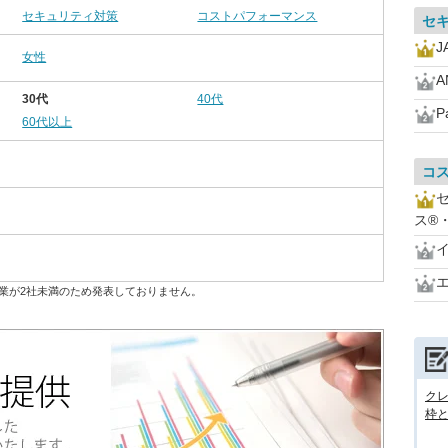
セキュリティ対策
コストパフォーマンス
セ
J
女性
30代
40代
P
60代以上
コ
ス®
業が2社未満のため発表しておりません。
ク
枠と