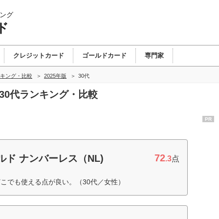
ング
ド
クレジットカード
ゴールドカード
専門家
キング・比較
2025年版
30代
の30代ランキング・比較
PR
72
ルド ナンバーレス（NL)
.3
点
こでも使える点が良い。（30代／女性）