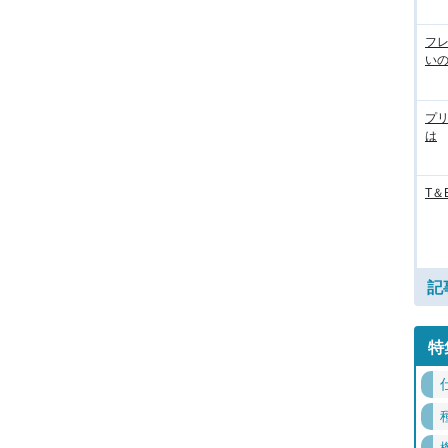
フ
い
プ
は
T＆
記
特