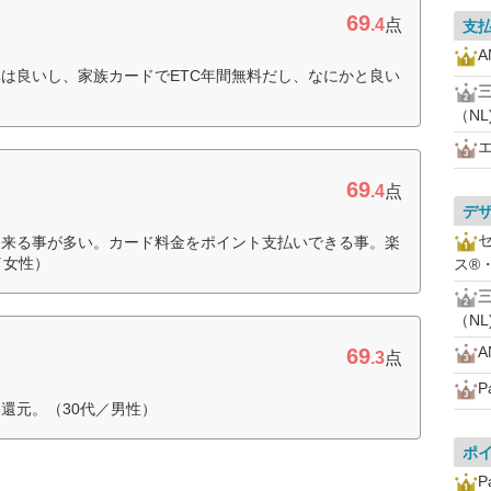
69
.4
点
支
は良いし、家族カードでETC年間無料だし、なにかと良い
（NL
69
.4
点
デ
出来る事が多い。カード料金をポイント支払いできる事。楽
／女性）
ス®
（NL
69
ド
.3
点
P
還元。（30代／男性）
ポ
P