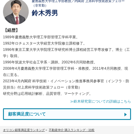
慶應義塾大学理工学部教授／内閣府 上席科学技術政策フェロー
（非常勤）
鈴木秀男
【経歴】
1989年慶應義塾大学理工学部管理工学科卒業。
1992年ロチェスター大学経営大学院修士課程修了。
1996年東京工業大学大学院理工学研究科博士課程経営工学専攻修了。博士（工
学）取得。
1996年筑波大学社会工学系・講師。2002年6月同助教授。
2008年4月慶應義塾大学理工学部管理工学科・准教授。2011年4月同教授、現
在に至る。
2023年4月内閣府 科学技術・イノベーション推進事務局参事官（インフラ・防
災担当）付上席科学技術政策フェロー（非常勤）
研究分野は応用統計解析、品質管理、マーケティング。
≫鈴木研究室についての詳細はこちら
顧客満足度について
オリコン顧客満足度ランキング
不動産仲介 購入ランキング・比較