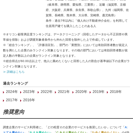
（岐阜県、静岡県、愛知県、三重県）、近畿（滋賀県、京都
府、大阪府、兵庫県、奈良県、和歌山県）、九州（福岡県、佐
賀県、長崎県、熊本県、大分県、宮崎県、鹿児島県）
条件：過去7年以内に「個人向け不動産仲介会社」を利用して
住居用戸建てを購入したことのある人
※オリコン顧客満足度ランキングは、データクリーニング（回収したデータから不正回答や異
常値を排除）および調査対象者条件から外れた回答を除外した上で作成しています。
※「総合ランキング」、「評価項目別」、部門の「業態別」においては有効回答者数が規定人
数を満たした企業のみランクイン対象となります。その他の部門においては有効回答者数が規
定人数の半数以上の企業がランクイン対象となります。
※総合得点が60.00点以上で、他人に薦めたくないと回答した人の割合が基準値以下の企業がラ
ンクイン対象となります。
≫ 詳細はこちら
過去ランキング
2024年
2023年
2022年
2021年
2020年
2019年
2018年
2017年
2016年
推奨意向
調査企業のサービス利用者に、「どの程度その企業のサービスを推奨したいか」について「
A:
とても薦めたい
」「
B:まあ薦めたい
」「
C:あまり薦めたくない
」「
D:全く薦めたくない
」の4段