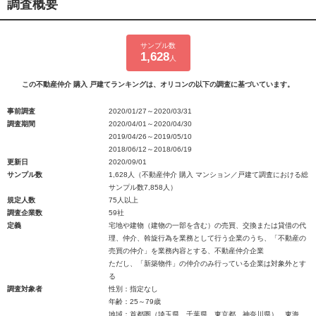
調査概要
サンプル数
1,628
人
この不動産仲介 購入 戸建てランキングは、オリコンの以下の調査に基づいています。
事前調査
2020/01/27～2020/03/31
調査期間
2020/04/01～2020/04/30
2019/04/26～2019/05/10
2018/06/12～2018/06/19
更新日
2020/09/01
サンプル数
1,628人（不動産仲介 購入 マンション／戸建て調査における総
サンプル数7,858人）
規定人数
75人以上
調査企業数
59社
定義
宅地や建物（建物の一部を含む）の売買、交換または貸借の代
理、仲介、斡旋行為を業務として行う企業のうち、「不動産の
売買の仲介」を業務内容とする、不動産仲介企業
ただし、「新築物件」の仲介のみ行っている企業は対象外とす
る
調査対象者
性別：指定なし
年齢：25～79歳
地域：首都圏（埼玉県、千葉県、東京都、神奈川県）、東海