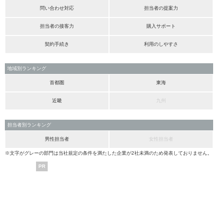
問い合わせ対応
担当者の提案力
担当者の接客力
購入サポート
契約手続き
利用のしやすさ
地域別ランキング
首都圏
東海
近畿
九州
担当者別ランキング
男性担当者
女性担当者
※文字がグレーの部門は当社規定の条件を満たした企業が2社未満のため発表しておりません。
PR