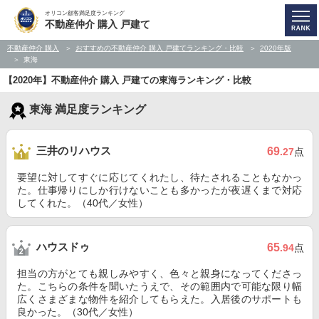
オリコン顧客満足度ランキング
不動産仲介 購入 戸建て
不動産仲介 購入
おすすめの不動産仲介 購入 戸建てランキング・比較
2020年版
東海
【2020年】不動産仲介 購入 戸建ての東海ランキング・比較
東海 満足度ランキング
三井のリハウス
69
.27
点
要望に対してすぐに応じてくれたし、待たされることもなかっ
た。仕事帰りにしか行けないことも多かったが夜遅くまで対応
してくれた。（40代／女性）
ハウスドゥ
65
.94
点
担当の方がとても親しみやすく、色々と親身になってくださっ
た。こちらの条件を聞いたうえで、その範囲内で可能な限り幅
広くさまざまな物件を紹介してもらえた。入居後のサポートも
良かった。（30代／女性）