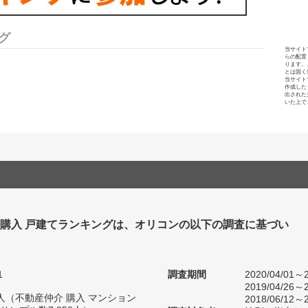
グ
当サイト
らの配置
ります。
とは固く
当サイト
作成した
出された
いた上で
 購入 戸建てランキングは、オリコンの以下の調査に基づい
1
調査期間
2020/04/01～2
2019/04/26～2
28人（不動産仲介 購入 マンション
2018/06/12～2