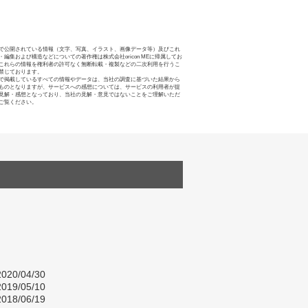
で公開されている情報（文字、写真、イラスト、画像データ等）及びこれ
・編集および構造などについての著作権は株式会社oricon MEに帰属してお
これらの情報を権利者の許可なく無断転載・複製などの二次利用を行うこ
禁じております。
で掲載しているすべての情報やデータは、当社の調査に基づいた結果から
ものとなりますが、サービスへの感想については、サービスの利用者が提
見解・感想となっており、当社の見解・意見ではないことをご理解いただ
ご覧ください。
020/04/30
019/05/10
018/06/19