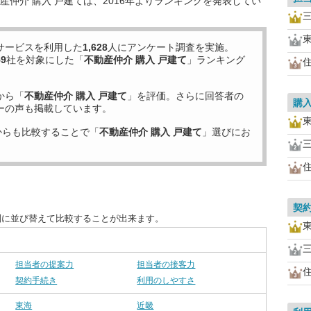
仲介 購入 戸建ては、2016年よりランキングを発表してい
サービスを利用した
1,628
人にアンケート調査を実施。
59
社を対象にした「
不動産仲介 購入 戸建て
」ランキング
から「
不動産仲介 購入 戸建て
」を評価。さらに回答者の
購
ーの声も掲載しています。
からも比較することで「
不動産仲介 購入 戸建て
」選びにお
契
別に並び替えて比較することが出来ます。
担当者の提案力
担当者の接客力
契約手続き
利用のしやすさ
東海
近畿