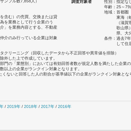
ンプル数7,858人）
調査対象者
性別：指定な
年齢：25～79
地域：首都圏
を含む）の売買、交換または貸
東海（
為を業務として行う企業のう
（滋賀
介」を業務内容とする、不動産
歌山県
県、大
仲介のみ行っている企業は対象
条件：過去7
して住
タクリーニング（回収したデータから不正回答や異常値を排除）
除外した上で作成しています。
部門の「業態別」においては有効回答者数が規定人数を満たした企業の
数以上の企業がランクイン対象となります。
薦めたくないと回答した人の割合が基準値以下の企業がランクイン対象とな
0年
/
2019年
/
2018年
/
2017年
/
2016年