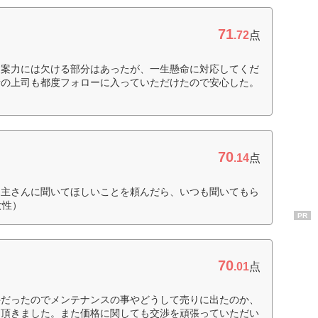
71
.72
点
提案力には欠ける部分はあったが、一生懸命に対応してくだ
者の上司も都度フォローに入っていただけたので安心した。
70
.14
点
売主さんに聞いてほしいことを頼んだら、いつも聞いてもら
女性）
PR
70
.01
点
件だったのでメンテナンスの事やどうして売りに出たのか、
て頂きました。また価格に関しても交渉を頑張っていただい