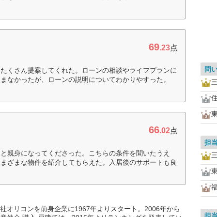
69
.23
点
問
をたくさん提案してくれた。ローンの相談やライフプランに
組まなかったが、ローンの説明についてわかりやすった。
66
.02
点
担
々と親身になってくださった。こちらの条件を聞いたうえ
さまざまな物件を紹介してもらえた。入居後のサポートも良
オリコンを前身企業に1967年よりスタート。2006年から
担