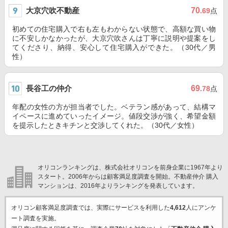
大京穴吹不動産
70
.69
点
初めての住宅購入で右も左もわからない状態で、高額な買い物
に不安しかなかったが、大京穴吹さんは丁寧に説明や提案をし
てくださり、納得、安心して住宅購入ができた。（30代／男
性）
長谷工の仲介
69
.78
点
年配の女性の方が担当者でした。ベテラン感があって、結構マ
イペースに進めていったイメージ。値段交渉が強く、希望金額
を提示したときキチンと交渉してくれた。（30代／女性）
オリコンランキングは、株式会社オリコンを前身企業に1967年より
スタート。2006年からは顧客満足度調査を開始。不動産仲介 購入
マンションは、2016年よりランキングを発表しています。
オリコン顧客満足度調査では、実際にサービスを利用した
4,612
人にアンケ
ート調査を実施。