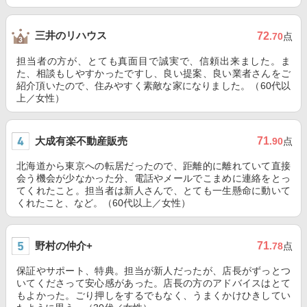
三井のリハウス
72
.70
点
担当者の方が、とても真面目で誠実で、信頼出来ました。ま
た、相談もしやすかったですし、良い提案、良い業者さんをご
紹介頂いたので、住みやすく素敵な家になりました。（60代以
上／女性）
大成有楽不動産販売
71
.90
点
北海道から東京への転居だったので、距離的に離れていて直接
会う機会が少なかった分、電話やメールでこまめに連絡をとっ
てくれたこと。担当者は新人さんで、とても一生懸命に動いて
くれたこと、など。（60代以上／女性）
野村の仲介+
71
.78
点
保証やサポート、特典。担当が新人だったが、店長がずっとつ
いてくださって安心感があった。店長の方のアドバイスはとて
もよかった。ごり押しをするでもなく、うまくかけひきしてい