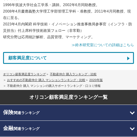
1996年筑波大学社会工学系・講師。2002年6月同助教授。
2008年4月慶應義塾大学理工学部管理工学科・准教授。2011年4月同教授、現
在に至る。
2023年4月内閣府 科学技術・イノベーション推進事務局参事官（インフラ・防
災担当）付上席科学技術政策フェロー（非常勤）
研究分野は応用統計解析、品質管理、マーケティング。
≫鈴木研究室についての詳細はこちら
顧客満足度について
オリコン顧客満足度ランキング
不動産仲介 購入ランキング・比較
おすすめの不動産仲介 購入 マンションランキング・比較
2020年版
不動産仲介 購入 マンションの購入サポートランキング・口コミ情報
オリコン顧客満足度
ランキング一覧
保険
関連ランキング
金融
関連ランキング