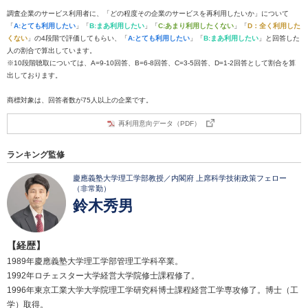
調査企業のサービス利用者に、「どの程度その企業のサービスを再利用したいか」について
「
A:とても利用したい
」「
B:まあ利用したい
」「
C:あまり利用したくない
」「
D：全く利用した
くない
」の4段階で評価してもらい、「
A:とても利用したい
」「
B:まあ利用したい
」と回答した
人の割合で算出しています。
※10段階聴取については、A=9-10回答、B=6-8回答、C=3-5回答、D=1-2回答として割合を算
出しております。
商標対象は、回答者数が75人以上の企業です。
再利用意向データ（PDF）
ランキング監修
慶應義塾大学理工学部教授／内閣府 上席科学技術政策フェロー
（非常勤）
鈴木秀男
【経歴】
1989年慶應義塾大学理工学部管理工学科卒業。
1992年ロチェスター大学経営大学院修士課程修了。
1996年東京工業大学大学院理工学研究科博士課程経営工学専攻修了。博士（工
学）取得。