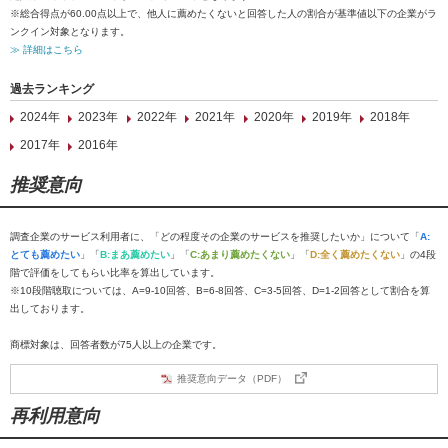
※総合得点が60.00点以上で、他人に薦めたくないと回答した人の割合が基準値以下の企業がラ
ンクイン対象となります。
≫ 詳細はこちら
過去ランキング
2024年
2023年
2022年
2021年
2020年
2019年
2018年
2017年
2016年
推奨意向
調査企業のサービス利用者に、「どの程度その企業のサービスを推奨したいか」について「
A:
とても薦めたい
」「
B:まあ薦めたい
」「
C:あまり薦めたくない
」「
D:全く薦めたくない
」の4段
階で評価をしてもらい比率を算出しています。
※10段階聴取については、A=9-10回答、B=6-8回答、C=3-5回答、D=1-2回答として割合を算
出しております。
商標対象は、回答者数が75人以上の企業です。
推奨意向データ（PDF）
再利用意向