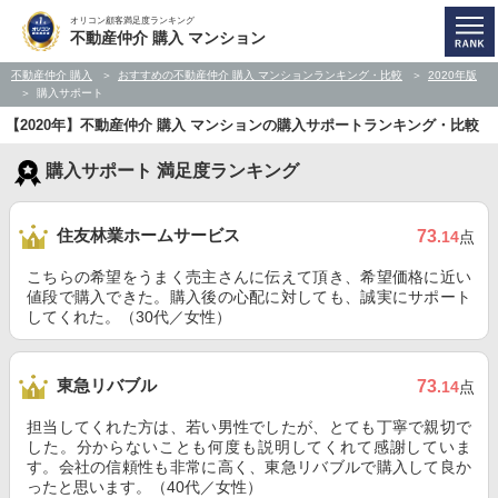
オリコン顧客満足度ランキング
不動産仲介 購入 マンション
不動産仲介 購入
おすすめの不動産仲介 購入 マンションランキング・比較
2020年版
購入サポート
【2020年】不動産仲介 購入 マンションの購入サポートランキング・比較
購入サポート 満足度ランキング
住友林業ホームサービス
73
.14
点
こちらの希望をうまく売主さんに伝えて頂き、希望価格に近い
値段で購入できた。購入後の心配に対しても、誠実にサポート
してくれた。（30代／女性）
東急リバブル
73
.14
点
担当してくれた方は、若い男性でしたが、とても丁寧で親切で
した。分からないことも何度も説明してくれて感謝していま
す。会社の信頼性も非常に高く、東急リバブルで購入して良か
ったと思います。（40代／女性）