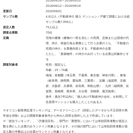
2019/04/26～2019/05/10
2018/06/12～2018/06/19
更新日
2020/09/01
サンプル数
4,612人（不動産仲介 購入 マンション／戸建て調査における総
サンプル数7,858人）
規定人数
75人以上
調査企業数
70社
定義
宅地や建物（建物の一部を含む）の売買、交換または貸借の代
理、仲介、斡旋行為を業務として行う企業のうち、「不動産の
売買の仲介」を業務内容とする、不動産仲介企業
ただし、「新築物件」の仲介のみ行っている企業は対象外とす
る
調査対象者
性別：指定なし
年齢：25～79歳
地域：首都圏（埼玉県、千葉県、東京都、神奈川県）、東海
（岐阜県、静岡県、愛知県、三重県）、近畿（滋賀県、京都
府、大阪府、兵庫県、奈良県、和歌山県）、九州（福岡県、佐
賀県、長崎県、熊本県、大分県、宮崎県、鹿児島県）
条件：過去7年以内に「個人向け不動産仲介会社」を利用して
住居用マンションを購入したことのある人
※オリコン顧客満足度ランキングは、データクリーニング（回収したデータから不正回答や異
常値を排除）および調査対象者条件から外れた回答を除外した上で作成しています。
※「総合ランキング」、「評価項目別」、部門の「業態別」においては有効回答者数が規定人
数を満たした企業のみランクイン対象となります。その他の部門においては有効回答者数が規
定人数の半数以上の企業がランクイン対象となります。