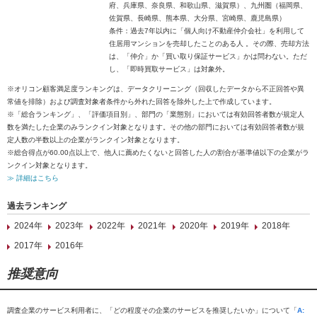
府、兵庫県、奈良県、和歌山県、滋賀県）、九州圏（福岡県、
佐賀県、長崎県、熊本県、大分県、宮崎県、鹿児島県）
条件：過去7年以内に「個人向け不動産仲介会社」を利用して
住居用マンションを売却したことのある人 。その際、売却方法
は、「仲介」か「買い取り保証サービス」かは問わない。ただ
し、「即時買取サービス」は対象外。
※オリコン顧客満足度ランキングは、データクリーニング（回収したデータから不正回答や異
常値を排除）および調査対象者条件から外れた回答を除外した上で作成しています。
※「総合ランキング」、「評価項目別」、部門の「業態別」においては有効回答者数が規定人
数を満たした企業のみランクイン対象となります。その他の部門においては有効回答者数が規
定人数の半数以上の企業がランクイン対象となります。
※総合得点が60.00点以上で、他人に薦めたくないと回答した人の割合が基準値以下の企業がラ
ンクイン対象となります。
≫ 詳細はこちら
過去ランキング
2024年
2023年
2022年
2021年
2020年
2019年
2018年
2017年
2016年
推奨意向
調査企業のサービス利用者に、「どの程度その企業のサービスを推奨したいか」について「
A: