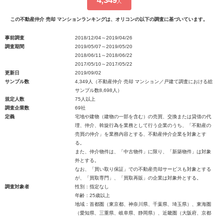
4,349
人
この不動産仲介 売却 マンションランキングは、オリコンの以下の調査に基づいています。
事前調査
2018/12/04～2019/04/26
調査期間
2019/05/07～2019/05/20
2018/06/11～2018/06/22
2017/05/10～2017/05/22
更新日
2019/09/02
サンプル数
4,349人（不動産仲介 売却 マンション／戸建て調査における総
サンプル数8,698人）
規定人数
75人以上
調査企業数
69社
定義
宅地や建物（建物の一部を含む）の売買、交換または貸借の代
理、仲介、斡旋行為を業務として行う企業のうち、「不動産の
売買の仲介」を業務内容とする、不動産仲介企業を対象とす
る。
また、仲介物件は、「中古物件」に限り、「新築物件」は対象
外とする。
なお、「買い取り保証」での不動産売却サービスも対象とする
が、「買取専門」、「買取再販」の企業は対象外とする。
調査対象者
性別：指定なし
年齢：25歳以上
地域：首都圏（東京都、神奈川県、千葉県、埼玉県）、東海圏
（愛知県、三重県、岐阜県、静岡県）、近畿圏（大阪府、京都