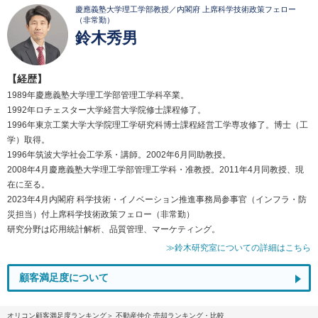
慶應義塾大学理工学部教授／内閣府 上席科学技術政策フェロー
（非常勤）
鈴木秀男
【経歴】
1989年慶應義塾大学理工学部管理工学科卒業。
1992年ロチェスター大学経営大学院修士課程修了。
1996年東京工業大学大学院理工学研究科博士課程経営工学専攻修了。博士（工
学）取得。
1996年筑波大学社会工学系・講師。2002年6月同助教授。
2008年4月慶應義塾大学理工学部管理工学科・准教授。2011年4月同教授、現
在に至る。
2023年4月内閣府 科学技術・イノベーション推進事務局参事官（インフラ・防
災担当）付上席科学技術政策フェロー（非常勤）
研究分野は応用統計解析、品質管理、マーケティング。
≫鈴木研究室についての詳細はこちら
顧客満足度について
オリコン顧客満足度ランキング
不動産仲介 売却ランキング・比較