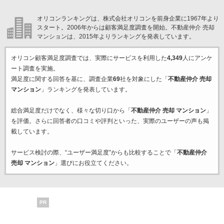
オリコンランキングは、株式会社オリコンを前身企業に1967年より
スタート。2006年からは顧客満足度調査を開始。不動産仲介 売却
マンションは、2015年よりランキングを発表しています。
オリコン顧客満足度調査では、実際にサービスを利用した
4,349
人にアンケ
ート調査を実施。
満足度に関する回答を基に、調査企業
69
社を対象にした「
不動産仲介 売却
マンション
」ランキングを発表しています。
総合満足度だけでなく、様々な切り口から「
不動産仲介 売却 マンション
」
を評価。さらに回答者の口コミや評判といった、実際のユーザーの声も掲
載しています。
サービス検討の際、“ユーザー満足度”からも比較することで「
不動産仲介
売却 マンション
」選びにお役立てください。
PR