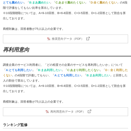
とても薦めたい
」「
B:まあ薦めたい
」「
C:あまり薦めたくない
」「
D:全く薦めたくない
」の4段
階で評価をしてもらい比率を算出しています。
※10段階聴取については、A=9-10回答、B=6-8回答、C=3-5回答、D=1-2回答として割合を算
出しております。
商標対象は、回答者数が75人以上の企業です。
推奨意向データ（PDF）
再利用意向
調査企業のサービス利用者に、「どの程度その企業のサービスを再利用したいか」について
「
A:とても利用したい
」「
B:まあ利用したい
」「
C:あまり利用したくない
」「
D：全く利用した
くない
」の4段階で評価してもらい、「
A:とても利用したい
」「
B:まあ利用したい
」と回答した
人の割合で算出しています。
※10段階聴取については、A=9-10回答、B=6-8回答、C=3-5回答、D=1-2回答として割合を算
出しております。
商標対象は、回答者数が75人以上の企業です。
再利用意向データ（PDF）
ランキング監修