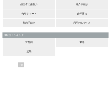
担当者の接客力
媒介手続き
売却サポート
売却価格
契約手続き
利用のしやすさ
地域別ランキング
首都圏
東海
近畿
PR