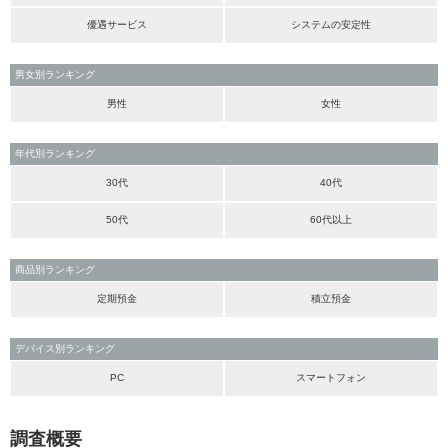
優遇サービス
システムの安定性
男女別ランキング
男性
女性
年代別ランキング
30代
40代
50代
60代以上
商品別ランキング
定期預金
積立預金
デバイス別ランキング
PC
スマートフォン
調査概要