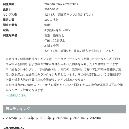
調査期間
2020/02/26～2020/03/09
更新日
2020/06/01
サンプル数
4,948人（調査時サンプル数5,372人）
規定人数
100人以上
調査企業数
93社
定義
外貨預金を扱う銀行
調査対象者
性別：指定なし
年齢：20歳以上
地域：全国
条件：1年に1回以上、外貨の購入や売却をしている人
※オリコン顧客満足度ランキングは、データクリーニング（回収したデータから不正回答
や異常値を排除）および調査対象者条件から外れた回答を除外した上で作成しています。
※「総合ランキング」、「評価項目別」、部門の「業態別」においては有効回答者数が規
定人数を満たした企業のみランクイン対象となります。その他の部門においては有効回答
者数が規定人数の半数以上の企業がランクイン対象となります。
※総合得点が60.00点以上で、他人に薦めたくないと回答した人の割合が基準値以下の企業
がランクイン対象となります。
≫ 詳細はこちら
過去ランキング
2025年
2024年
2023年
2022年
2021年
2020年