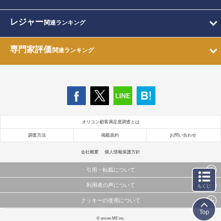
レジャー
関連ランキング
専門家評価
関連ランキング
オリコン顧客満足度調査とは
調査方法
掲載規約
お問い合わせ
会社概要
個人情報保護方針
引用・転載について
利用者の声について
もくじ
当サイトで公開されている情報（文字、写真、イラスト、画像データ等）及びこれらの配置・
編集および構造などについての著作権は株式会社oricon MEに帰属しております。
クッキーの使用について
当サイトに掲載している内容はすべてサービスの利用者が提出された見解・感想です。
これらの情報を権利者の許可なく無断転載・複製などの二次利用を行うことは固く禁じており
弊社が内容について正確性を含め一切保証するものではありません。
Top
ます。
このサイトでは Cookie を使用して、ユーザーに合わせたコンテンツや広告の表示、ソーシャル
© oricon ME inc.
弊社の見解・ 意見ではないことをご理解いただいた上でご覧ください。