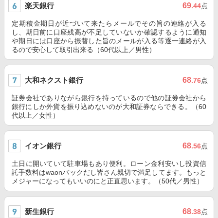
楽天銀行
69
.44
点
定期積金期日が近づいて来たらメールでその旨の連絡が入る
し、期日前に口座残高が不足していないか確認するように通知
や期日には口座から振替した旨のメールが入る等逐一連絡が入
るので安心して取引出来る（60代以上／男性）
大和ネクスト銀行
68
.76
点
証券会社でありながら銀行を持っているので他の証券会社から
銀行にしか外貨を振り込めないのが大和証券ならできる。（60
代以上／女性）
イオン銀行
68
.56
点
土日に開いていて駐車場もあり便利。ローン金利安いし投資信
託手数料はwaonバックだし皆さん親切で満足してます。もっと
メジャーになってもいいのにと正直思います。（50代／男性）
新生銀行
68
.38
点