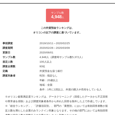
サンプル数
4,948
人
この外貨預金ランキングは、
オリコンの以下の調査に基づいています。
事前調査
2019/10/11～2020/02/25
調査期間
2020/02/26～2020/03/09
更新日
2020/06/01
サンプル数
4,948人（調査時サンプル数5,372人）
規定人数
100人以上
調査企業数
93社
定義
外貨預金を扱う銀行
調査対象者
性別：指定なし
年齢：20歳以上
地域：全国
条件：1年に1回以上、外貨の購入や売却をしている人
※オリコン顧客満足度ランキングは、データクリーニング（回収したデータから不正回答
や異常値を排除）および調査対象者条件から外れた回答を除外した上で作成しています。
※「総合ランキング」、「評価項目別」、部門の「業態別」においては有効回答者数が規
定人数を満たした企業のみランクイン対象となります。その他の部門においては有効回答