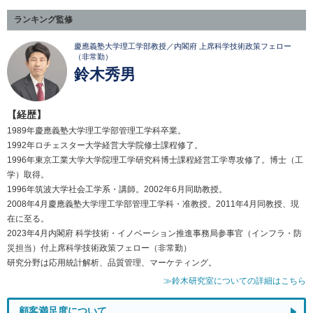
ランキング監修
慶應義塾大学理工学部教授／内閣府 上席科学技術政策フェロー
（非常勤）
鈴木秀男
【経歴】
1989年慶應義塾大学理工学部管理工学科卒業。
1992年ロチェスター大学経営大学院修士課程修了。
1996年東京工業大学大学院理工学研究科博士課程経営工学専攻修了。博士（工
学）取得。
1996年筑波大学社会工学系・講師。2002年6月同助教授。
2008年4月慶應義塾大学理工学部管理工学科・准教授。2011年4月同教授、現
在に至る。
2023年4月内閣府 科学技術・イノベーション推進事務局参事官（インフラ・防
災担当）付上席科学技術政策フェロー（非常勤）
研究分野は応用統計解析、品質管理、マーケティング。
≫鈴木研究室についての詳細はこちら
顧客満足度について