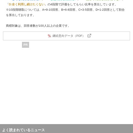
「
D:全く利用し続けたくない
」の4段階で評価をしてもらい比率を算出しています。
※10段階聴取については、A=9-10回答、B=6-8回答、C=3-5回答、D=1-2回答として割合
を算出しております。
商標対象は、回答者数が100人以上の企業です。
継続意向データ（PDF）
PR
よく読まれているニュース