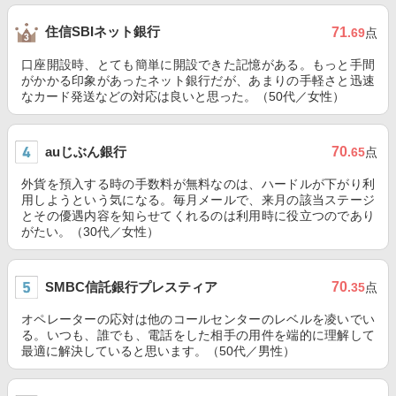
住信SBIネット銀行
71
.69
点
口座開設時、とても簡単に開設できた記憶がある。もっと手間
がかかる印象があったネット銀行だが、あまりの手軽さと迅速
なカード発送などの対応は良いと思った。（50代／女性）
auじぶん銀行
70
.65
点
外貨を預入する時の手数料が無料なのは、ハードルが下がり利
用しようという気になる。毎月メールで、来月の該当ステージ
とその優遇内容を知らせてくれるのは利用時に役立つのであり
がたい。（30代／女性）
SMBC信託銀行プレスティア
70
.35
点
オペレーターの応対は他のコールセンターのレベルを凌いでい
る。いつも、誰でも、電話をした相手の用件を端的に理解して
最適に解決していると思います。（50代／男性）