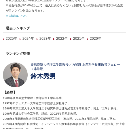
者数が規定人数の半数以上の企業がランクイン対象となります。
※総合得点が60.00点以上で、他人に薦めたくないと回答した人の割合が基準値以下の企業
がランクイン対象となります。
≫ 詳細はこちら
過去ランキング
2025年
2024年
2023年
2022年
2021年
2020年
ランキング監修
慶應義塾大学理工学部教授／内閣府 上席科学技術政策フェロー
（非常勤）
鈴木秀男
【経歴】
1989年慶應義塾大学理工学部管理工学科卒業。
1992年ロチェスター大学経営大学院修士課程修了。
1996年東京工業大学大学院理工学研究科博士課程経営工学専攻修了。博士（工学）取得。
1996年筑波大学社会工学系・講師。2002年6月同助教授。
2008年4月慶應義塾大学理工学部管理工学科・准教授。2011年4月同教授、現在に至る。
2023年4月内閣府 科学技術・イノベーション推進事務局参事官（インフラ・防災担当）付上席