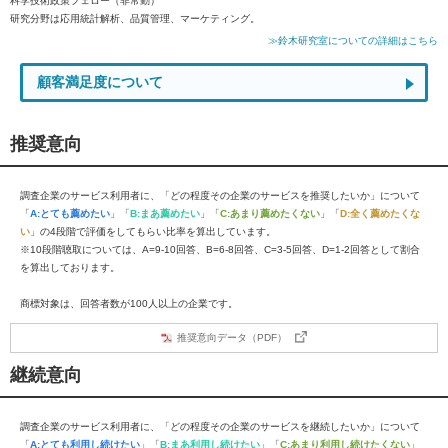
科学技術政策フェロー（非常勤）
研究分野は応用統計解析、品質管理、マーケティング。
≫鈴木研究室についての詳細はこちら
顧客満足度について
推奨意向
調査企業のサービス利用者に、「どの程度その企業のサービスを推奨したいか」について
「
A:とても薦めたい
」「
B:まあ薦めたい
」「
C:あまり薦めたくない
」「
D:全く薦めたくな
い
」の4段階で評価をしてもらい比率を算出しています。
※10段階聴取については、A=9-10回答、B=6-8回答、C=3-5回答、D=1-2回答として割合
を算出しております。
商標対象は、回答者数が100人以上の企業です。
推奨意向データ（PDF）
継続意向
調査企業のサービス利用者に、「どの程度その企業のサービスを継続したいか」について
「
A:とても利用し続けたい
」「
B:まあ利用し続けたい
」「
C:あまり利用し続けたくない
」