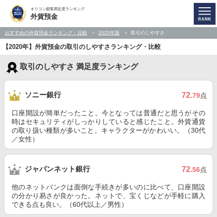
オリコン顧客満足度ランキング
外貨預金
おすすめの外貨預金ランキング・比較
2020年版
取引のしやすさ
【2020年】外貨預金の取引のしやすさランキング・比較
取引のしやすさ 満足度ランキング
ソニー銀行
72
.79
点
口座開設が簡単だったこと。今となっては普通だと思うがその
時はセキュリティがしっかりしていると感じたこと。外貨通貨
の取り扱い種類が多いこと。キャラクターがかわいい。（30代
／女性）
ジャパンネット銀行
72
.56
点
他のネットバンクは面倒な手続きが多いのに比べて、口座開設
の分かり易さが良かった。ネットで、宝くじなどが手軽に購入
できる点も良い。（60代以上／男性）