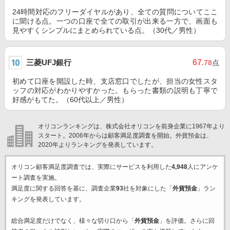
24時間対応のフリーダイヤルがあり、全ての質問についてここ
に聞ける点。一つの口座で全ての取引が出来る一方で、画面も
見やすくシンプルにまとめられている点。（30代／男性）
三菱UFJ銀行
67
.78
点
初めて口座を開設した時、支店窓口でしたが、担当の女性スタ
ッフの対応がわかりやすかった。もらった書類の説明も丁寧で
好感がもてた。（60代以上／男性）
オリコンランキングは、株式会社オリコンを前身企業に1967年より
スタート。2006年からは顧客満足度調査を開始。外貨預金は、
2020年よりランキングを発表しています。
オリコン顧客満足度調査では、実際にサービスを利用した
4,948
人にアンケ
ート調査を実施。
満足度に関する回答を基に、調査企業
93
社を対象にした「
外貨預金
」ラン
キングを発表しています。
総合満足度だけでなく、様々な切り口から「
外貨預金
」を評価。さらに回