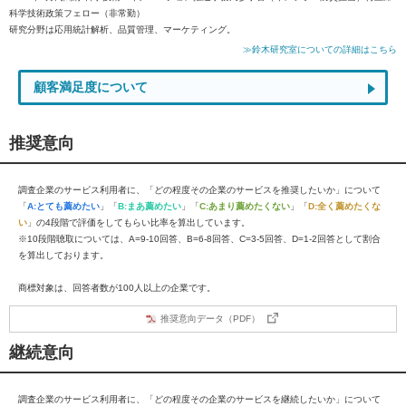
科学技術政策フェロー（非常勤）
研究分野は応用統計解析、品質管理、マーケティング。
≫鈴木研究室についての詳細はこちら
顧客満足度について
推奨意向
調査企業のサービス利用者に、「どの程度その企業のサービスを推奨したいか」について
「
A:とても薦めたい
」「
B:まあ薦めたい
」「
C:あまり薦めたくない
」「
D:全く薦めたくな
い
」の4段階で評価をしてもらい比率を算出しています。
※10段階聴取については、A=9-10回答、B=6-8回答、C=3-5回答、D=1-2回答として割合
を算出しております。
商標対象は、回答者数が100人以上の企業です。
推奨意向データ（PDF）
継続意向
調査企業のサービス利用者に、「どの程度その企業のサービスを継続したいか」について