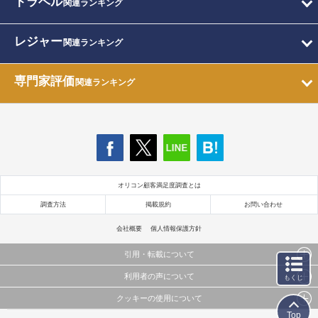
トラベル
関連ランキング
レジャー
関連ランキング
専門家評価
関連ランキング
オリコン顧客満足度調査とは
調査方法
掲載規約
お問い合わせ
会社概要
個人情報保護方針
引用・転載について
利用者の声について
もくじ
当サイトで公開されている情報（文字、写真、イラスト、画像データ等）及びこれらの配置・
編集および構造などについての著作権は株式会社oricon MEに帰属しております。
クッキーの使用について
当サイトに掲載している内容はすべてサービスの利用者が提出された見解・感想です。
これらの情報を権利者の許可なく無断転載・複製などの二次利用を行うことは固く禁じており
弊社が内容について正確性を含め一切保証するものではありません。
Top
ます。