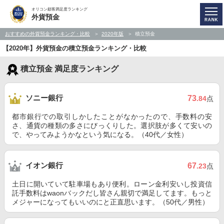
オリコン顧客満足度ランキング
外貨預金
おすすめの外貨預金ランキング・比較
2020年版
積立預金
【2020年】外貨預金の積立預金ランキング・比較
積立預金 満足度ランキング
ソニー銀行
73
.84
点
都市銀行での取引しかしたことがなかったので、手数料の安
さ、通貨の種類の多さにびっくりした。選択肢が多くて安いの
で、やってみようかなという気になる。（40代／女性）
イオン銀行
67
.23
点
土日に開いていて駐車場もあり便利。ローン金利安いし投資信
託手数料はwaonバックだし皆さん親切で満足してます。もっと
メジャーになってもいいのにと正直思います。（50代／男性）