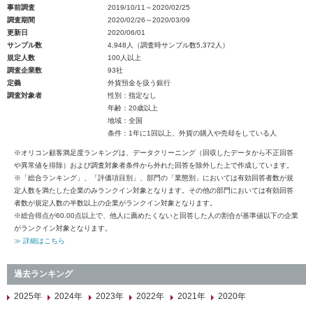
事前調査
2019/10/11～2020/02/25
調査期間
2020/02/26～2020/03/09
更新日
2020/06/01
サンプル数
4,948人（調査時サンプル数5,372人）
規定人数
100人以上
調査企業数
93社
定義
外貨預金を扱う銀行
調査対象者
性別：指定なし
年齢：20歳以上
地域：全国
条件：1年に1回以上、外貨の購入や売却をしている人
※オリコン顧客満足度ランキングは、データクリーニング（回収したデータから不正回答
や異常値を排除）および調査対象者条件から外れた回答を除外した上で作成しています。
※「総合ランキング」、「評価項目別」、部門の「業態別」においては有効回答者数が規
定人数を満たした企業のみランクイン対象となります。その他の部門においては有効回答
者数が規定人数の半数以上の企業がランクイン対象となります。
※総合得点が60.00点以上で、他人に薦めたくないと回答した人の割合が基準値以下の企業
がランクイン対象となります。
≫ 詳細はこちら
過去ランキング
2025年
2024年
2023年
2022年
2021年
2020年