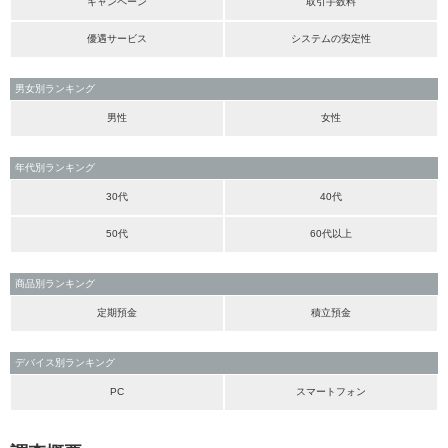
キャンペーン
取引手数料
優遇サービス
システムの安定性
男女別ランキング
男性
女性
年代別ランキング
30代
40代
50代
60代以上
商品別ランキング
定期預金
積立預金
デバイス別ランキング
PC
スマートフォン