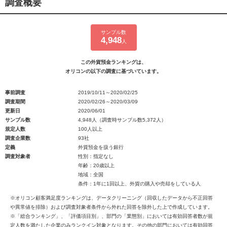
調査概要
サンプル数
4,948
人
この外貨預金ランキングは、
オリコンの以下の調査に基づいています。
事前調査
2019/10/11～2020/02/25
調査期間
2020/02/26～2020/03/09
更新日
2020/06/01
サンプル数
4,948人（調査時サンプル数5,372人）
規定人数
100人以上
調査企業数
93社
定義
外貨預金を扱う銀行
調査対象者
性別：指定なし
年齢：20歳以上
地域：全国
条件：1年に1回以上、外貨の購入や売却をしている人
※オリコン顧客満足度ランキングは、データクリーニング（回収したデータから不正回答
や異常値を排除）および調査対象者条件から外れた回答を除外した上で作成しています。
※「総合ランキング」、「評価項目別」、部門の「業態別」においては有効回答者数が規
定人数を満たした企業のみランクイン対象となります。その他の部門においては有効回答