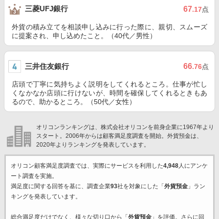
三菱UFJ銀行
67
.17
点
外貨の積み立てを相談申し込みに行った際に、親切、スムーズ
に提案され、申し込めたこと。（40代／男性）
三井住友銀行
66
.76
点
店頭で丁寧に気持ちよく説明をしてくれるところ。仕事が忙し
くなかなか店頭に行けないが、時間を確保してくれるときもあ
るので、助かるところ。（50代／女性）
オリコンランキングは、株式会社オリコンを前身企業に1967年より
スタート。2006年からは顧客満足度調査を開始。外貨預金は、
2020年よりランキングを発表しています。
オリコン顧客満足度調査では、実際にサービスを利用した
4,948
人にアンケ
ート調査を実施。
満足度に関する回答を基に、調査企業
93
社を対象にした「
外貨預金
」ラン
キングを発表しています。
総合満足度だけでなく、様々な切り口から「
外貨預金
」を評価。さらに回