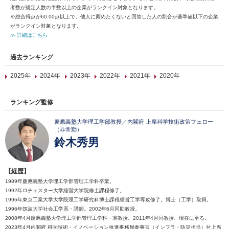
者数が規定人数の半数以上の企業がランクイン対象となります。
※総合得点が60.00点以上で、他人に薦めたくないと回答した人の割合が基準値以下の企業
がランクイン対象となります。
≫ 詳細はこちら
過去ランキング
2025年
2024年
2023年
2022年
2021年
2020年
ランキング監修
慶應義塾大学理工学部教授／内閣府 上席科学技術政策フェロー
（非常勤）
鈴木秀男
【経歴】
1989年慶應義塾大学理工学部管理工学科卒業。
1992年ロチェスター大学経営大学院修士課程修了。
1996年東京工業大学大学院理工学研究科博士課程経営工学専攻修了。博士（工学）取得。
1996年筑波大学社会工学系・講師。2002年6月同助教授。
2008年4月慶應義塾大学理工学部管理工学科・准教授。2011年4月同教授、現在に至る。
2023年4月内閣府 科学技術・イノベーション推進事務局参事官（インフラ・防災担当）付上席