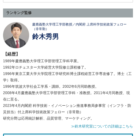
ランキング監修
慶應義塾大学理工学部教授／内閣府 上席科学技術政策フェロー
（非常勤）
鈴木秀男
【経歴】
1989年慶應義塾大学理工学部管理工学科卒業。
1992年ロチェスター大学経営大学院修士課程修了。
1996年東京工業大学大学院理工学研究科博士課程経営工学専攻修了。博士（工
学）取得。
1996年筑波大学社会工学系・講師。2002年6月同助教授。
2008年4月慶應義塾大学理工学部管理工学科・准教授。2011年4月同教授、現
在に至る。
2023年4月内閣府 科学技術・イノベーション推進事務局参事官（インフラ・防
災担当）付上席科学技術政策フェロー（非常勤）
研究分野は応用統計解析、品質管理、マーケティング。
≫鈴木研究室についての詳細はこちら