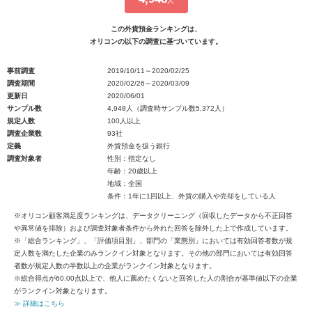
人
この外貨預金ランキングは、
オリコンの以下の調査に基づいています。
事前調査
2019/10/11～2020/02/25
調査期間
2020/02/26～2020/03/09
更新日
2020/06/01
サンプル数
4,948人（調査時サンプル数5,372人）
規定人数
100人以上
調査企業数
93社
定義
外貨預金を扱う銀行
調査対象者
性別：指定なし
年齢：20歳以上
地域：全国
条件：1年に1回以上、外貨の購入や売却をしている人
※オリコン顧客満足度ランキングは、データクリーニング（回収したデータから不正回答
や異常値を排除）および調査対象者条件から外れた回答を除外した上で作成しています。
※「総合ランキング」、「評価項目別」、部門の「業態別」においては有効回答者数が規
定人数を満たした企業のみランクイン対象となります。その他の部門においては有効回答
者数が規定人数の半数以上の企業がランクイン対象となります。
※総合得点が60.00点以上で、他人に薦めたくないと回答した人の割合が基準値以下の企業
がランクイン対象となります。
≫ 詳細はこちら