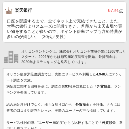
楽天銀行
67
.91
点
口座を開設するまで、全てネット上で完結できたこと。また、
大手の銀行よりスムーズに開設できた。普段から楽天市場で買
い物をすることが多いので、ポイント倍率アップも含め特典が
多いのが嬉しい。（30代／男性）
オリコンランキングは、株式会社オリコンを前身企業に1967年より
スタート。2006年からは顧客満足度調査を開始。外貨預金は、
2020年よりランキングを発表しています。
オリコン顧客満足度調査では、実際にサービスを利用した
4,948
人にアンケ
ート調査を実施。
満足度に関する回答を基に、調査企業
93
社を対象にした「
外貨預金
」ラン
キングを発表しています。
総合満足度だけでなく、様々な切り口から「
外貨預金
」を評価。さらに回
答者の口コミや評判といった、実際のユーザーの声も掲載しています。
サービス検討の際、“ユーザー満足度”からも比較することで「
外貨預金
」選
びにお役立てください。