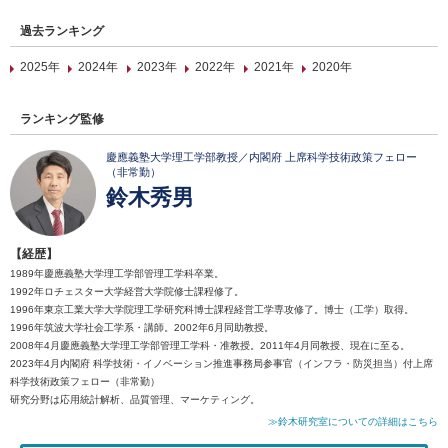
過去ランキング
2025年
2024年
2023年
2022年
2021年
2020年
ランキング監修
慶應義塾大学理工学部教授／内閣府 上席科学技術政策フェロー
（非常勤）
鈴木秀男
【経歴】
1989年慶應義塾大学理工学部管理工学科卒業。
1992年ロチェスター大学経営大学院修士課程修了。
1996年東京工業大学大学院理工学研究科博士課程経営工学専攻修了。博士（工学）取得。
1996年筑波大学社会工学系・講師。2002年6月同助教授。
2008年4月慶應義塾大学理工学部管理工学科・准教授。2011年4月同教授、現在に至る。
2023年4月内閣府 科学技術・イノベーション推進事務局参事官（インフラ・防災担当）付上席
科学技術政策フェロー（非常勤）
研究分野は応用統計解析、品質管理、マーケティング。
≫鈴木研究室についての詳細はこちら