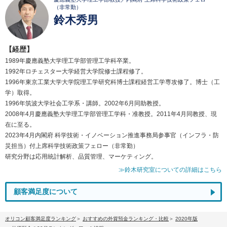
（非常勤）
鈴木秀男
【経歴】
1989年慶應義塾大学理工学部管理工学科卒業。
1992年ロチェスター大学経営大学院修士課程修了。
1996年東京工業大学大学院理工学研究科博士課程経営工学専攻修了。博士（工
学）取得。
1996年筑波大学社会工学系・講師。2002年6月同助教授。
2008年4月慶應義塾大学理工学部管理工学科・准教授。2011年4月同教授、現
在に至る。
2023年4月内閣府 科学技術・イノベーション推進事務局参事官（インフラ・防
災担当）付上席科学技術政策フェロー（非常勤）
研究分野は応用統計解析、品質管理、マーケティング。
≫鈴木研究室についての詳細はこちら
顧客満足度について
オリコン顧客満足度ランキング
おすすめの外貨預金ランキング・比較
2020年版