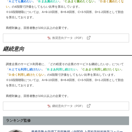
「
A:とても薦めたい
」「
B:まあ薦めたい
」「
C:あまり薦めたくない
」「
D:全く薦めたくな
い
」の4段階で評価をしてもらい比率を算出しています。
※10段階聴取については、A=9-10回答、B=6-8回答、C=3-5回答、D=1-2回答として割合
を算出しております。
商標対象は、回答者数が100人以上の企業です。
推奨意向データ（PDF）
継続意向
調査企業のサービス利用者に、「どの程度その企業のサービスを継続したいか」について
「
A:とても利用し続けたい
」「
B:まあ利用し続けたい
」「
C:あまり利用し続けたくない
」
「
D:全く利用し続けたくない
」の4段階で評価をしてもらい比率を算出しています。
※10段階聴取については、A=9-10回答、B=6-8回答、C=3-5回答、D=1-2回答として割合
を算出しております。
商標対象は、回答者数が100人以上の企業です。
継続意向データ（PDF）
ランキング監修
慶應義塾大学理工学部教授／内閣府 上席科学技術政策フェロー