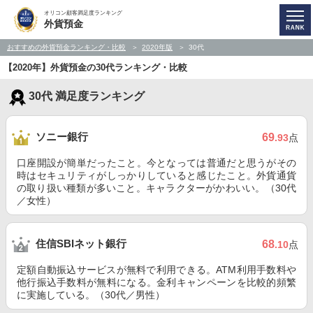
オリコン顧客満足度ランキング
外貨預金
おすすめの外貨預金ランキング・比較
2020年版
30代
【2020年】外貨預金の30代ランキング・比較
30代 満足度ランキング
ソニー銀行
69
.93
点
口座開設が簡単だったこと。今となっては普通だと思うがその
時はセキュリティがしっかりしていると感じたこと。外貨通貨
の取り扱い種類が多いこと。キャラクターがかわいい。（30代
／女性）
住信SBIネット銀行
68
.10
点
定額自動振込サービスが無料で利用できる。ATM利用手数料や
他行振込手数料が無料になる。金利キャンペーンを比較的頻繁
に実施している。（30代／男性）