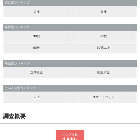
男女別ランキング
男性
女性
年代別ランキング
30代
40代
50代
60代以上
商品別ランキング
定期預金
積立預金
デバイス別ランキング
PC
スマートフォン
調査概要
サンプル数
4,948