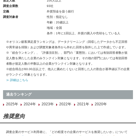
規定人数
100人以上
調査企業数
93社
定義
外貨預金を扱う銀行
調査対象者
性別：指定なし
年齢：20歳以上
地域：全国
条件：1年に1回以上、外貨の購入や売却をしている人
※オリコン顧客満足度ランキングは、データクリーニング（回収したデータから不正回答
や異常値を排除）および調査対象者条件から外れた回答を除外した上で作成しています。
※「総合ランキング」、「評価項目別」、部門の「業態別」においては有効回答者数が規
定人数を満たした企業のみランクイン対象となります。その他の部門においては有効回答
者数が規定人数の半数以上の企業がランクイン対象となります。
※総合得点が60.00点以上で、他人に薦めたくないと回答した人の割合が基準値以下の企業
がランクイン対象となります。
≫ 詳細はこちら
過去ランキング
2025年
2024年
2023年
2022年
2021年
2020年
推奨意向
調査企業のサービス利用者に、「どの程度その企業のサービスを推奨したいか」について