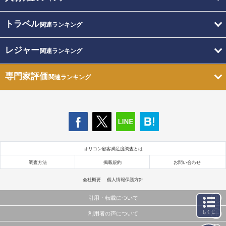
トラベル
関連ランキング
レジャー
関連ランキング
専門家評価
関連ランキング
オリコン顧客満足度調査とは
調査方法
掲載規約
お問い合わせ
会社概要
個人情報保護方針
引用・転載について
もくじ
利用者の声について
当サイトで公開されている情報（文字、写真、イラスト、画像データ等）及びこれらの配置・
編集および構造などについての著作権は株式会社oricon MEに帰属しております。