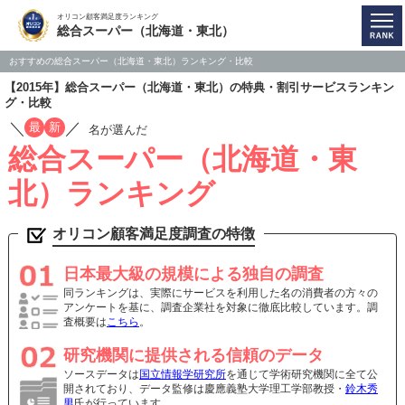
オリコン顧客満足度ランキング
総合スーパー（北海道・東北）
おすすめの総合スーパー（北海道・東北）ランキング・比較
【2015年】総合スーパー（北海道・東北）の特典・割引サービスランキン
グ・比較
／
／
最
新
名が選んだ
総合スーパー（北海道・東
北）ランキング
オリコン顧客満足度調査の特徴
日本最大級の規模による独自の調査
同ランキングは、実際にサービスを利用した名の消費者の方々の
アンケートを基に、調査企業社を対象に徹底比較しています。調
査概要は
こちら
。
研究機関に提供される信頼のデータ
ソースデータは
国立情報学研究所
を通じて学術研究機関に全て公
開されており、データ監修は慶應義塾大学理工学部教授・
鈴木秀
男
氏が行っています。