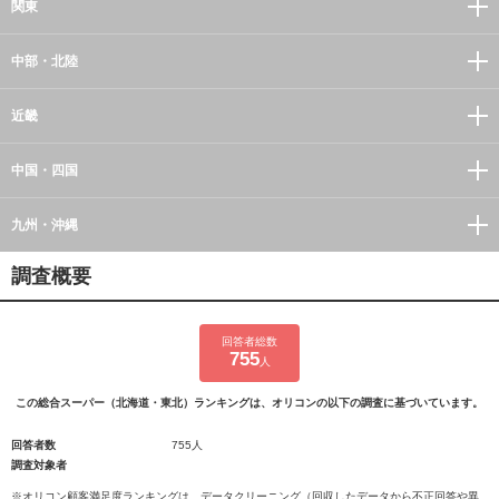
関東
中部・北陸
近畿
中国・四国
九州・沖縄
調査概要
回答者総数
755
人
この総合スーパー（北海道・東北）ランキングは、オリコンの以下の調査に基づいています。
回答者数
755人
調査対象者
※オリコン顧客満足度ランキングは、データクリーニング（回収したデータから不正回答や異