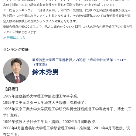
常値を排除）および調査対象者条件から外れた回答を除外した上で作成しています。
※「総合ランキング」、「評価項目別」、部門の「業態別」においては有効回答者数が規定人
数を満たした企業のみランクイン対象となります。その他の部門においては有効回答者数が規
定人数の半数以上の企業がランクイン対象となります。
※総合得点が60.00点以上で、他人に薦めたくないと回答した人の割合が基準値以下の企業がラ
ンクイン対象となります。
≫ 詳細はこちら
ランキング監修
慶應義塾大学理工学部教授／内閣府 上席科学技術政策フェロー
（非常勤）
鈴木秀男
【経歴】
1989年慶應義塾大学理工学部管理工学科卒業。
1992年ロチェスター大学経営大学院修士課程修了。
1996年東京工業大学大学院理工学研究科博士課程経営工学専攻修了。博士（工
学）取得。
1996年筑波大学社会工学系・講師。2002年6月同助教授。
2008年4月慶應義塾大学理工学部管理工学科・准教授。2011年4月同教授、現
在に至る。