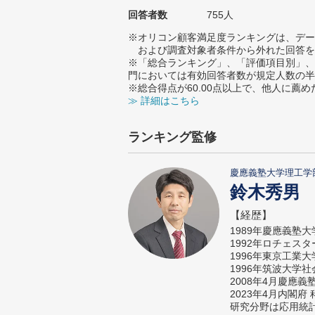
回答者数
755人
※オリコン顧客満足度ランキングは、デー
および調査対象者条件から外れた回答を
※「総合ランキング」、「評価項目別」、
門においては有効回答者数が規定人数の半
※総合得点が60.00点以上で、他人に
≫ 詳細はこちら
ランキング監修
慶應義塾大学理工学
鈴木秀男
【経歴】
1989年慶應義塾
1992年ロチェス
1996年東京工業
1996年筑波大学
2008年4月慶應
2023年4月内閣
研究分野は応用統