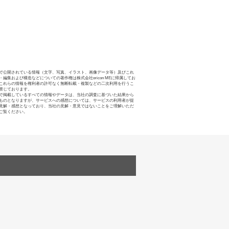
で公開されている情報（文字、写真、イラスト、画像データ等）及びこれ
・編集および構造などについての著作権は株式会社oricon MEに帰属してお
これらの情報を権利者の許可なく無断転載・複製などの二次利用を行うこ
禁じております。
で掲載しているすべての情報やデータは、当社の調査に基づいた結果から
ものとなりますが、サービスへの感想については、サービスの利用者が提
見解・感想となっており、当社の見解・意見ではないことをご理解いただ
ご覧ください。