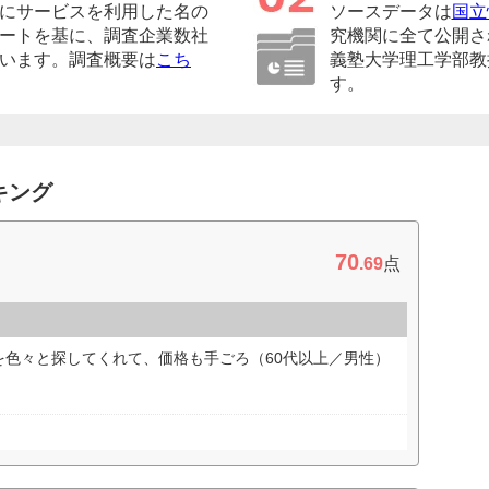
にサービスを利用した名の
ソースデータは
国立
ートを基に、調査企業数社
究機関に全て公開さ
います。調査概要は
こち
義塾大学理工学部教
す。
キング
70
.69
点
を色々と探してくれて、価格も手ごろ（60代以上／男性）