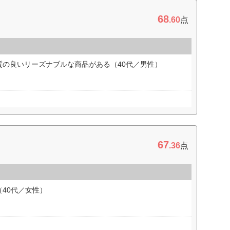
68
.60
点
質の良いリーズナブルな商品がある（40代／男性）
67
.36
点
40代／女性）