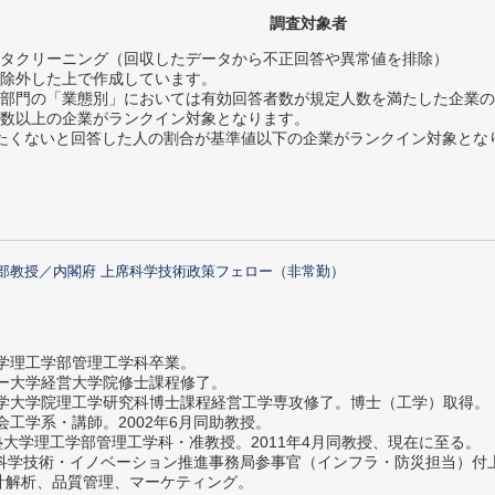
調査対象者
タクリーニング（回収したデータから不正回答や異常値を排除）
除外した上で作成しています。
部門の「業態別」においては有効回答者数が規定人数を満たした企業の
数以上の企業がランクイン対象となります。
薦めたくないと回答した人の割合が基準値以下の企業がランクイン対象とな
部教授／内閣府 上席科学技術政策フェロー（非常勤）
大学理工学部管理工学科卒業。
ター大学経営大学院修士課程修了。
大学大学院理工学研究科博士課程経営工学専攻修了。博士（工学）取得。
社会工学系・講師。2002年6月同助教授。
義塾大学理工学部管理工学科・准教授。2011年4月同教授、現在に至る。
府 科学技術・イノベーション推進事務局参事官（インフラ・防災担当）
計解析、品質管理、マーケティング。