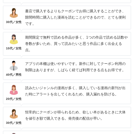
書店で購入するよりもクーポンでお得に購入することができ、
隙間時間に購入した漫画を読むことができるので、とても便利
30代／女性
です。
期間限定で無料で読める作品が多く、1つの作品で読める話数や
巻数が多いため、買って読みたいと思う作品に多く出会える
10代／女性
点。
アプリの本棚は使いやすいです。新作に対してクーポン利用の
制限はありますが、しばらく経てば利用できる点もお得です。
40代／男性
読みたいジャンルの漫画が多く、購入している漫画の新刊が出
た時にアラートを出してくれるため、購入漏れを防げる。
20代／女性
恒常的にクーポンが得られるため、欲しい本があるときに大体
を値引き額で購入できる。発売後の配信が早い。
30代／女性