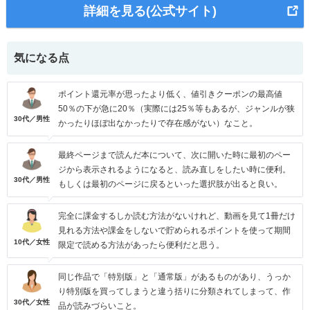
詳細を見る(公式サイト)
気になる点
ポイント還元率が思ったより低く、値引きクーポンの最高値
50％の下が急に20％（実際には25％等もあるが、ジャンルが狭
30代／男性
かったりほぼ出なかったりで存在感がない）なこと。
最終ページまで読んだ本について、次に開いた時に最初のペー
ジから表示されるようになると、読み直しをしたい時に便利。
30代／男性
もしくは最初のページに戻るといった選択肢が出ると良い。
完全に課金するしか読む方法がないけれど、動画を見て1冊だけ
見れる方法や課金をしないで貯められるポイントを使って期間
10代／女性
限定で読める方法があったら便利だと思う。
同じ作品で「特別版」と「通常版」があるものがあり、うっか
り特別版を買ってしまうと違う括りに分類されてしまって、作
30代／女性
品が読みづらいこと。