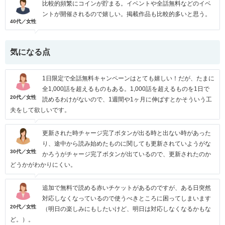
比較的頻繁にコインが貯まる。イベントや全話無料などのイベ
ントが開催されるので嬉しい。掲載作品も比較的多いと思う。
40代／女性
気になる点
1日限定で全話無料キャンペーンはとても嬉しい！だが、たまに
全1,000話を超えるものもある。1,000話を超えるものを1日で
20代／女性
読めるわけがないので、1週間や1ヶ月に伸ばすとかそういう工
夫をして欲しいです。
更新された時チャージ完了ボタンが出る時と出ない時があった
り、途中から読み始めたものに関しても更新されていようがな
30代／女性
かろうがチャージ完了ボタンが出ているので、更新されたのか
どうかがわかりにくい。
追加で無料で読める赤いチケットがあるのですが、ある日突然
対応しなくなっているので使うべきところに困ってしまいます
20代／女性
（明日の楽しみにもしたいけど、明日は対応しなくなるかもな
ど。）。