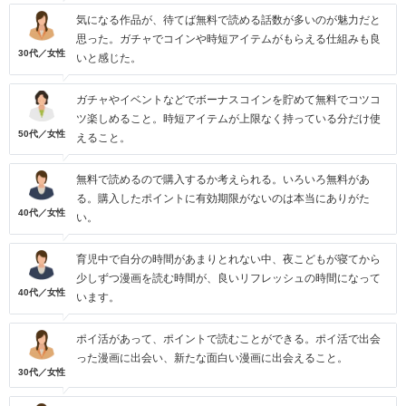
気になる作品が、待てば無料で読める話数が多いのが魅力だと
思った。ガチャでコインや時短アイテムがもらえる仕組みも良
30代／女性
いと感じた。
ガチャやイベントなどでボーナスコインを貯めて無料でコツコ
ツ楽しめること。時短アイテムが上限なく持っている分だけ使
50代／女性
えること。
無料で読めるので購入するか考えられる。いろいろ無料があ
る。購入したポイントに有効期限がないのは本当にありがた
40代／女性
い。
育児中で自分の時間があまりとれない中、夜こどもが寝てから
少しずつ漫画を読む時間が、良いリフレッシュの時間になって
40代／女性
います。
ポイ活があって、ポイントで読むことができる。ポイ活で出会
った漫画に出会い、新たな面白い漫画に出会えること。
30代／女性