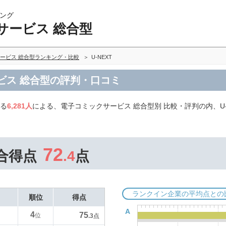
ング
サービス 総合型
ービス 総合型ランキング・比較
U-NEXT
ービス 総合型の評判・口コミ
いる
6,281人
による、電子コミックサービス 総合型別 比較・評判の内、U
72
合得点
.4
点
ランクイン企業の平均点との
順位
得点
A
4
75
位
.3
点