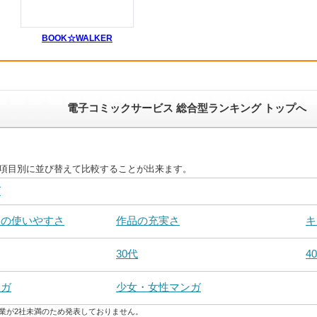
BOOK☆WALKER
電子コミックサービス 総合型ランキング トップへ
を項目別に並び替えて比較することが出来ます。
グ
トの使いやすさ
作品の充実さ
キ
30代
4
ンガ
少女・女性マンガ
業が2社未満のため発表しておりません。