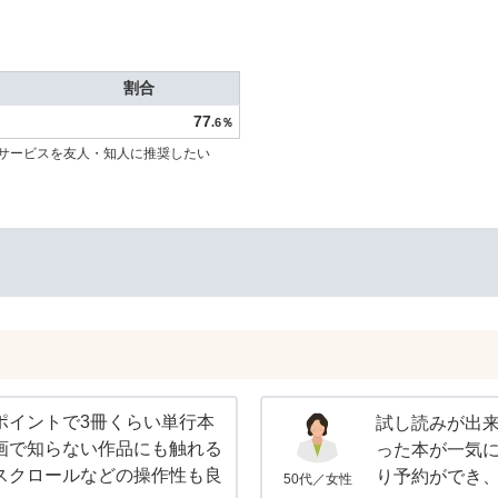
割合
77
.6％
サービスを友人・知人に推奨したい
ポイントで3冊くらい単行本
試し読みが出
画で知らない作品にも触れる
った本が一気
スクロールなどの操作性も良
り予約ができ
50代／女性