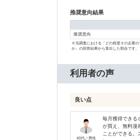
推奨意向結果
推奨意向
※当調査における「どの程度その企業の
か」の回答結果から算出した割合です。
利用者の声
良い点
毎月獲得できる
が買え、無料漫
ことができる。
40代／男性