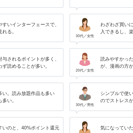
やすいインターフェースで、
わざわざ買い
見れる。
入できるし、
30代／女性
付与されるポイントが多く、
読みやすかっ
わず読めることが多い。
が、漫画の方
20代／女性
多い。読み放題作品も多い
シンプルで使
も多い。
のでストレス
30代／男性
すいのと、40%ポイント還元
気になってい