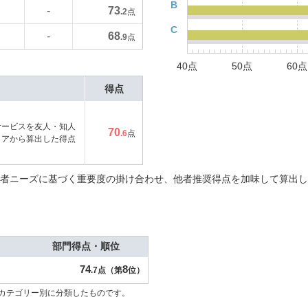
B
73
-
.2
点
C
68
-
.9
点
40点
50点
60点
得点
サービスを友人・知人
70
.6
点
コアから算出した得点
者ニーズに基づく重要度の掛け合わせ、他者推奨得点を加味して算出し
部門得点・順位
74
8
.7点（第
位）
カテゴリー別に分類したものです。