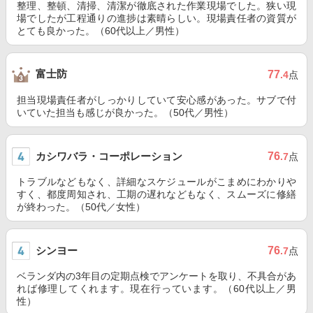
整理、整頓、清掃、清潔が徹底された作業現場でした。狭い現
場でしたが工程通りの進捗は素晴らしい。現場責任者の資質が
とても良かった。（60代以上／男性）
富士防
77
.4
点
担当現場責任者がしっかりしていて安心感があった。サブで付
いていた担当も感じが良かった。（50代／男性）
カシワバラ・コーポレーション
76
.7
点
トラブルなどもなく、詳細なスケジュールがこまめにわかりや
すく、都度周知され、工期の遅れなどもなく、スムーズに修繕
が終わった。（50代／女性）
シンヨー
76
.7
点
ベランダ内の3年目の定期点検でアンケートを取り、不具合があ
れば修理してくれます。現在行っています。（60代以上／男
性）