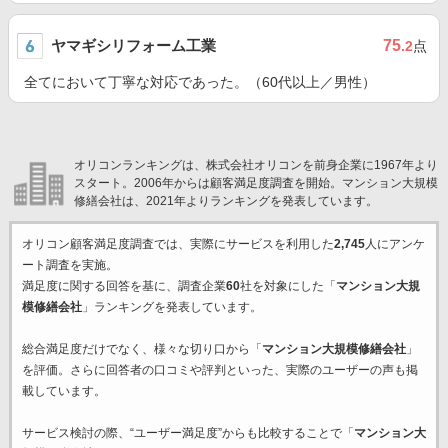
ヤマギシリフォーム工業
75
.2
点
全てにおいて丁寧な対応であった。（60代以上／男性）
オリコンランキングは、株式会社オリコンを前身企業に1967年より
スタート。2006年からは顧客満足度調査を開始。マンション大規模
修繕会社は、2021年よりランキングを発表しています。
オリコン顧客満足度調査では、実際にサービスを利用した
2,745
人にアンケ
ート調査を実施。
満足度に関する回答を基に、調査企業
60
社を対象にした「
マンション大規
模修繕会社
」ランキングを発表しています。
総合満足度だけでなく、様々な切り口から「
マンション大規模修繕会社
」
を評価。さらに回答者の口コミや評判といった、実際のユーザーの声も掲
載しています。
サービス検討の際、“ユーザー満足度”からも比較することで「
マンション大