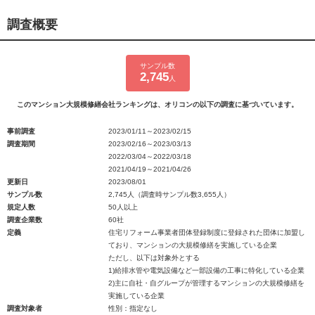
調査概要
サンプル数
2,745
人
このマンション大規模修繕会社ランキングは、オリコンの以下の調査に基づいています。
事前調査
2023/01/11～2023/02/15
調査期間
2023/02/16～2023/03/13
2022/03/04～2022/03/18
2021/04/19～2021/04/26
更新日
2023/08/01
サンプル数
2,745人（調査時サンプル数3,655人）
規定人数
50人以上
調査企業数
60社
定義
住宅リフォーム事業者団体登録制度に登録された団体に加盟し
ており、マンションの大規模修繕を実施している企業
ただし、以下は対象外とする
1)給排水管や電気設備など一部設備の工事に特化している企業
2)主に自社・自グループが管理するマンションの大規模修繕を
実施している企業
調査対象者
性別：指定なし