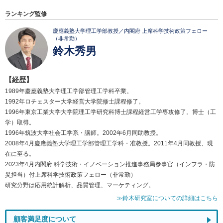
ランキング監修
慶應義塾大学理工学部教授／内閣府 上席科学技術政策フェロー
（非常勤）
鈴木秀男
【経歴】
1989年慶應義塾大学理工学部管理工学科卒業。
1992年ロチェスター大学経営大学院修士課程修了。
1996年東京工業大学大学院理工学研究科博士課程経営工学専攻修了。博士（工
学）取得。
1996年筑波大学社会工学系・講師。2002年6月同助教授。
2008年4月慶應義塾大学理工学部管理工学科・准教授。2011年4月同教授、現
在に至る。
2023年4月内閣府 科学技術・イノベーション推進事務局参事官（インフラ・防
災担当）付上席科学技術政策フェロー（非常勤）
研究分野は応用統計解析、品質管理、マーケティング。
≫鈴木研究室についての詳細はこちら
顧客満足度について