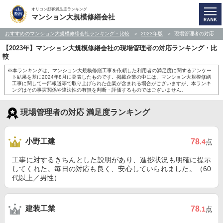
オリコン顧客満足度ランキング
マンション大規模修繕会社
おすすめのマンション大規模修繕会社ランキング・比較
2023年版
現場管理者の対応
【2023年】マンション大規模修繕会社の現場管理者の対応ランキング・比
較
※本ランキングは、マンション大規模修繕工事を依頼した利用者の満足度に関するアンケー
ト結果を基に2024年8月に発表したものです。掲載企業の中には、マンション大規模修繕
工事に関して一部報道等で取り上げられた企業が含まれる場合がございますが、本ランキ
ングはその事実関係や違法性の有無を判断・評価するものではございません。
現場管理者の対応 満足度ランキング
小野工建
78
.4
点
工事に対するきちんとした説明があり、進捗状況も明確に提示
してくれた。毎日の対応も良く、安心していられました。（60
代以上／男性）
建装工業
78
.1
点