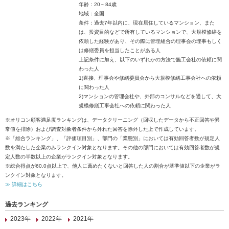
年齢：20～84歳
地域：全国
条件：過去7年以内に、現在居住しているマンション、また
は、投資目的などで所有しているマンションで、大規模修繕を
依頼した経験があり、その際に管理組合の理事会の理事もしく
は修繕委員を担当したことがある人
上記条件に加え、以下のいずれかの方法で施工会社の依頼に関
わった人
1)直接、理事会や修繕委員会から大規模修繕工事会社への依頼
に関わった人
2)マンションの管理会社や、外部のコンサルなどを通して、大
規模修繕工事会社への依頼に関わった人
※オリコン顧客満足度ランキングは、データクリーニング（回収したデータから不正回答や異
常値を排除）および調査対象者条件から外れた回答を除外した上で作成しています。
※「総合ランキング」、「評価項目別」、部門の「業態別」においては有効回答者数が規定人
数を満たした企業のみランクイン対象となります。その他の部門においては有効回答者数が規
定人数の半数以上の企業がランクイン対象となります。
※総合得点が60.0点以上で、他人に薦めたくないと回答した人の割合が基準値以下の企業がラ
ンクイン対象となります。
≫ 詳細はこちら
過去ランキング
2023年
2022年
2021年