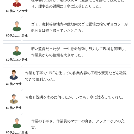
理事会に出席し、進捗状況や問題点などを詳しく説明した
り、理事会の質問に丁寧に説明したりした。
60代以上／女性
ゴミ、廃材等敷地内や敷地内のゴミ置場に捨てずヨコソーが
処分又は持ち帰っていたところ。
60代以上／男性
若い監督だったが、一生懸命勉強し努力して現場を管理し、
作業員からの信頼も大きかった。
60代以上／男性
作業も丁寧でLINEを使っての作業内容の工程や変更などを確認
できて便利だった。
40代／女性
何度も説明を求めに伺ったが、いつも丁寧に対応してくれた。
50代／男性
作業の丁寧さ。作業員のマナーの良さ。アフターケアの充
実。
60代以上／男性