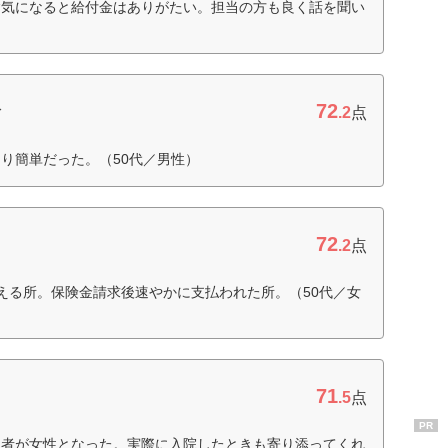
病気になると給付金はありがたい。担当の方も良く話を聞い
72
命
.2
点
り簡単だった。（50代／男性）
72
.2
点
える所。保険金請求後速やかに支払われた所。（50代／女
71
.5
点
PR
当者が女性となった。実際に入院したときも寄り添ってくれ