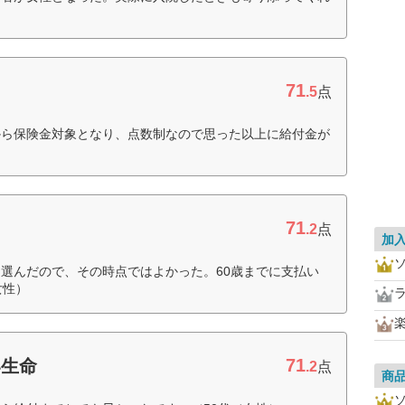
71
.5
点
から保険金対象となり、点数制なので思った以上に給付金が
）
71
.2
点
加
選んだので、その時点ではよかった。60歳までに支払い
女性）
71
い生命
.2
点
商