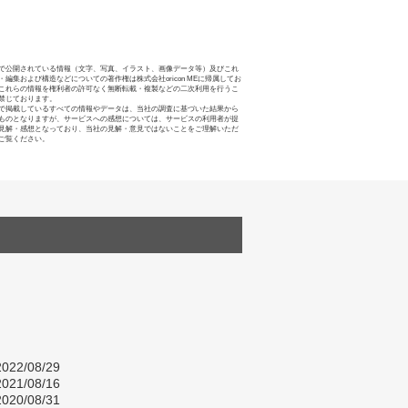
で公開されている情報（文字、写真、イラスト、画像データ等）及びこれ
・編集および構造などについての著作権は株式会社oricon MEに帰属してお
これらの情報を権利者の許可なく無断転載・複製などの二次利用を行うこ
禁じております。
で掲載しているすべての情報やデータは、当社の調査に基づいた結果から
ものとなりますが、サービスへの感想については、サービスの利用者が提
見解・感想となっており、当社の見解・意見ではないことをご理解いただ
ご覧ください。
022/08/29
021/08/16
020/08/31