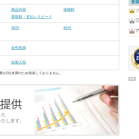
受
商品内容
保険料
受取額・支払いスピード
30代
40代
女性疾病
短期入院
業が2社未満のため発表しておりません。
PR