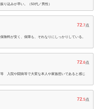
振り込みが早い。（50代／男性）
72
.7
点
は保険料が安く、保障も、それなりにしっかりしている。
72
.6
点
い等 入院や闘病等で大変な本人や家族想いであると感じ
72
.5
点