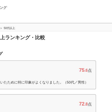
ング
50代以上
代以上ランキング・比較
グ
75
.6
点
いたために特に印象がよくなりました。（50代／男性）
72
.8
点