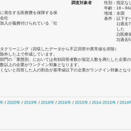
調査対象者
性別：指定な
年齢：18～84
に発生する医療費を保障する保
地域：全国
会社
条件：以下す
加入が義務付けられている「社
1)過
した
2)医
3)過
タクリーニング（回収したデータから不正回答や異常値を排除）
除外した上で作成しています。
部門の「業態別」においては有効回答者数が規定人数を満たした企業の
数以上の企業がランクイン対象となります。
めたくないと回答した人の割合が基準値以下の企業がランクイン対象とな
1年
/
2020年
/
2019年
/
2018年
/
2016年
/
2015年
/
2014-2015年
/
201