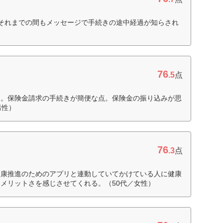
それまでの間もメッセージで手続きの途中経過が知らされ
76
.5
点
さ。保険金請求の手続きが簡便な点。保険金の振り込みが思
男性）
76
.3
点
健康推進のためのアプリと連動していてかけている人に健康
メリットさを感じさせてくれる。（50代／女性）