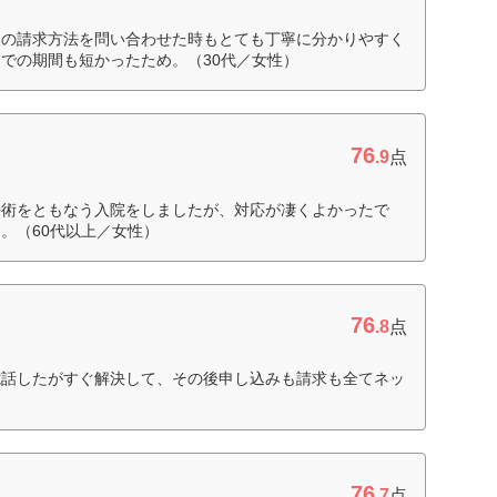
後の請求方法を問い合わせた時もとても丁寧に分かりやすく
での期間も短かったため。（30代／女性）
76
.9
点
手術をともなう入院をしましたが、対応が凄くよかったで
。（60代以上／女性）
76
.8
点
電話したがすぐ解決して、その後申し込みも請求も全てネッ
）
76
.7
点