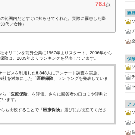
76
.1
点
商
険の範囲内だとすぐに知らせてくれた。実際に罹患した際
30代／女性）
オリコンを前身企業に1967年よりスタート。2006年から
保険は、2009年よりランキングを発表しています。
保
サービスを利用した
8,848
人にアンケート調査を実施。
36
社を対象にした「
医療保険
」ランキングを発表していま
から「
医療保険
」を評価。さらに回答者の口コミや評判と
ています。
ア
からも比較することで「
医療保険
」選びにお役立てくださ