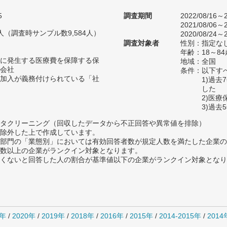
5
調査期間
2022/08/16～2
2021/08/06～2
48人（調査時サンプル数9,584人）
2020/08/24～2
調査対象者
性別：指定な
年齢：18～84
に発生する医療費を保障する保
地域：全国
会社
条件：以下す
加入が義務付けられている「社
1)過
した
2)医
3)過
タクリーニング（回収したデータから不正回答や異常値を排除）
除外した上で作成しています。
部門の「業態別」においては有効回答者数が規定人数を満たした企業の
数以上の企業がランクイン対象となります。
めたくないと回答した人の割合が基準値以下の企業がランクイン対象とな
1年
/
2020年
/
2019年
/
2018年
/
2016年
/
2015年
/
2014-2015年
/
201