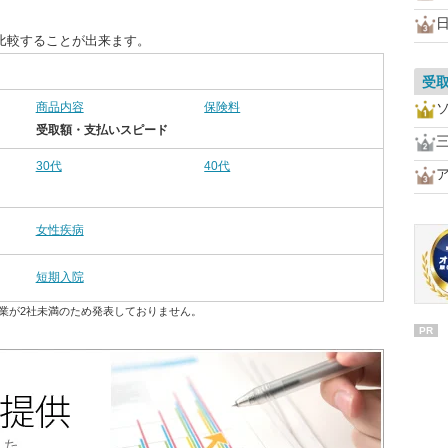
比較することが出来ます。
受
商品内容
保険料
受取額・支払いスピード
30代
40代
女性疾病
短期入院
業が2社未満のため発表しておりません。
PR