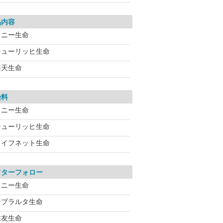
品内容
ソニー生命
チューリッヒ生命
楽天生命
険料
ソニー生命
チューリッヒ生命
ライフネット生命
フターフォロー
ソニー生命
ジブラルタ生命
住友生命