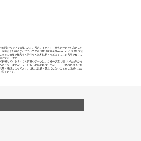
で公開されている情報（文字、写真、イラスト、画像データ等）及びこれ
・編集および構造などについての著作権は株式会社oricon MEに帰属してお
これらの情報を権利者の許可なく無断転載・複製などの二次利用を行うこ
禁じております。
で掲載しているすべての情報やデータは、当社の調査に基づいた結果から
ものとなりますが、サービスへの感想については、サービスの利用者が提
見解・感想となっており、当社の見解・意見ではないことをご理解いただ
ご覧ください。