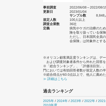
事前調査
2022/06/08～2022/08/1
更新日
2023/01/04
サンプル数
8,8
規定人数
100人以上
調査企業数
36社
定義
病気やケガの治療のため
険を取り扱っている保険
ただし、日本国民全員の
会保険」は対象外とする
※オリコン顧客満足度ランキングは、デー
および調査対象者条件から外れた回答を
※「総合ランキング」、「評価項目別」、
門においては有効回答者数が規定人数の半
※総合得点が60.0点以上で、他人に薦
≫ 詳細はこちら
過去ランキング
2025年
/
2024年
/
2023年
/
2022年
/
202
2010年度