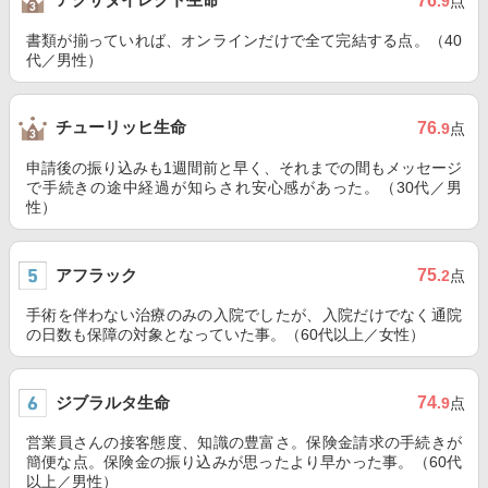
76
.9
点
書類が揃っていれば、オンラインだけで全て完結する点。（40
代／男性）
チューリッヒ生命
76
.9
点
申請後の振り込みも1週間前と早く、それまでの間もメッセージ
で手続きの途中経過が知らされ安心感があった。（30代／男
性）
アフラック
75
.2
点
手術を伴わない治療のみの入院でしたが、入院だけでなく通院
の日数も保障の対象となっていた事。（60代以上／女性）
ジブラルタ生命
74
.9
点
営業員さんの接客態度、知識の豊富さ。保険金請求の手続きが
簡便な点。保険金の振り込みが思ったより早かった事。（60代
以上／男性）