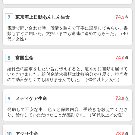
東京海上日動あんしん生命
74
.3
点
電話で問い合わせ時、段階を踏んで丁寧に説明してもらい、書
類もすぐに届いた。支払いまでも迅速に進めてもらった。（40
代／女性）
富国生命
74
.0
点
給付金の請求をしたい旨お伝えすると、速やかに書類を届けて
いただけました。給付金請求書類は比較的分かり易く、担当者
のご助言がなくても困りませんでした。（60代以上／女性）
メディケア生命
73
.9
点
発病して不安な中、色々と保険内容、手続きを教えてくださ
り、給付していただけたことが感謝です。（60代以上／女性）
アクサ生命
73
.8
点