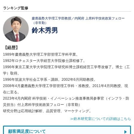
ランキング監修
慶應義塾大学理工学部教授／内閣府 上席科学技術政策フェロー
（非常勤）
鈴木秀男
【経歴】
1989年慶應義塾大学理工学部管理工学科卒業。
1992年ロチェスター大学経営大学院修士課程修了。
1996年東京工業大学大学院理工学研究科博士課程経営工学専攻修了。博士（工
学）取得。
1996年筑波大学社会工学系・講師。2002年6月同助教授。
2008年4月慶應義塾大学理工学部管理工学科・准教授。2011年4月同教授、現
在に至る。
2023年4月内閣府 科学技術・イノベーション推進事務局参事官（インフラ・防
災担当）付上席科学技術政策フェロー（非常勤）
研究分野は応用統計解析、品質管理、マーケティング。
≫鈴木研究室についての詳細はこちら
顧客満足度について