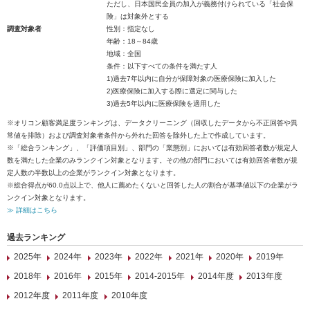
ただし、日本国民全員の加入が義務付けられている「社会保
険」は対象外とする
調査対象者
性別：指定なし
年齢：18～84歳
地域：全国
条件：以下すべての条件を満たす人
1)過去7年以内に自分が保障対象の医療保険に加入した
2)医療保険に加入する際に選定に関与した
3)過去5年以内に医療保険を適用した
※オリコン顧客満足度ランキングは、データクリーニング（回収したデータから不正回答や異
常値を排除）および調査対象者条件から外れた回答を除外した上で作成しています。
※「総合ランキング」、「評価項目別」、部門の「業態別」においては有効回答者数が規定人
数を満たした企業のみランクイン対象となります。その他の部門においては有効回答者数が規
定人数の半数以上の企業がランクイン対象となります。
※総合得点が60.0点以上で、他人に薦めたくないと回答した人の割合が基準値以下の企業がラ
ンクイン対象となります。
≫ 詳細はこちら
過去ランキング
2025年
2024年
2023年
2022年
2021年
2020年
2019年
2018年
2016年
2015年
2014-2015年
2014年度
2013年度
2012年度
2011年度
2010年度