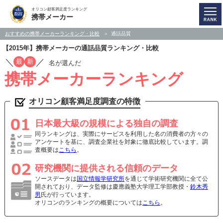
オリコン顧客満足度ランキング
携帯メーカー
おすすめの携帯メーカーランキング・比較
通話品質
【2015年】携帯メーカーの通話品質ランキング・比較
／
／
最
新
名が選んだ
携帯メーカーランキング
オリコン顧客満足度調査の特徴
日本最大級の規模による独自の調査
同ランキングは、実際にサービスを利用した名の消費者の方々の
アンケートを基に、調査企業社を対象に徹底比較しています。調
査概要は
こちら
。
研究機関に提供される信頼のデータ
ソースデータは
国立情報学研究所
を通じて学術研究機関に全て公
開されており、データ監修は慶應義塾大学理工学部教授・
鈴木秀
男
氏が行っています。
オリコンのランキングの概要については
こちら
。