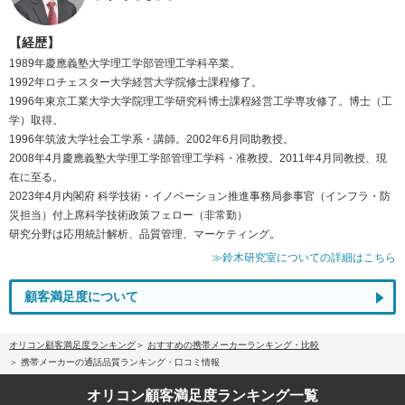
【経歴】
1989年慶應義塾大学理工学部管理工学科卒業。
1992年ロチェスター大学経営大学院修士課程修了。
1996年東京工業大学大学院理工学研究科博士課程経営工学専攻修了。博士（工
学）取得。
1996年筑波大学社会工学系・講師。2002年6月同助教授。
2008年4月慶應義塾大学理工学部管理工学科・准教授。2011年4月同教授、現
在に至る。
2023年4月内閣府 科学技術・イノベーション推進事務局参事官（インフラ・防
災担当）付上席科学技術政策フェロー（非常勤）
研究分野は応用統計解析、品質管理、マーケティング。
≫鈴木研究室についての詳細はこちら
顧客満足度について
オリコン顧客満足度ランキング
おすすめの携帯メーカーランキング・比較
携帯メーカーの通話品質ランキング・口コミ情報
オリコン顧客満足度
ランキング一覧