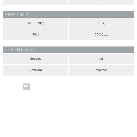
年代別ランキング
10代・20代
30代
40代
50代以上
キャリア別ランキング
docomo
au
SoftBank
Y!mobile
PR