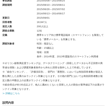
事前調査
2015/05/08～2015/06/25
調査期間
2015/08/10～2015/08/11
2015/06/26～2015/07/02
2014/06/13～2014/06/17
更新日
2015/09/01
回答者数
18,847人
規定人数
200人以上
調査企業数
12社
定義
携帯キャリア向け携帯電話端末（スマートフォン）を製造して
いる「携帯メーカー」を対象とする。
調査対象者
性別：指定なし
年齢：15歳以上
地域：全国
条件：2014年度、2013年度販売のスマートフォン利用者
※オリコン顧客満足度ランキングは、データクリーニング（回収したデータから不正回答や異
常値を排除）および調査対象者条件から外れた回答を除外した上で作成しています。
※「総合ランキング」、「評価項目別」、部門の「業態別」においては有効回答者数が規定人
数を満たした企業のみランクイン対象となります。その他の部門においては有効回答者数が規
定人数の半数以上の企業がランクイン対象となります。
※総合得点が60.00点以上で、他人に薦めたくないと回答した人の割合が基準値以下の企業がラ
ンクイン対象となります。
≫ 詳細はこちら
設問内容