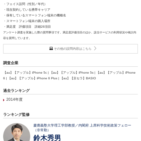
・フェイス設問（性別／年代）
・現在契約している携帯キャリア
・保有しているスマートフォン端末の機種名
・スマートフォン端末の購入場所
・満足度 評価項目 詳細26項目
アンケート調査を実施した際の質問事項です。満足度評価項目のほか、該当サービスの利用状況や検討内
容を質問しています。
その他の設問内容はこちら
調査企業
【au】【アップル】iPhone 5c | 【au】【アップル】iPhone 5s | 【au】【アップル】iPhone
6 | 【au】【アップル】iPhone 6 Plus | 【au】【京セラ】BASIO
過去ランキング
2014年度
ランキング監修
慶應義塾大学理工学部教授／内閣府 上席科学技術政策フェロー
（非常勤）
鈴木秀男