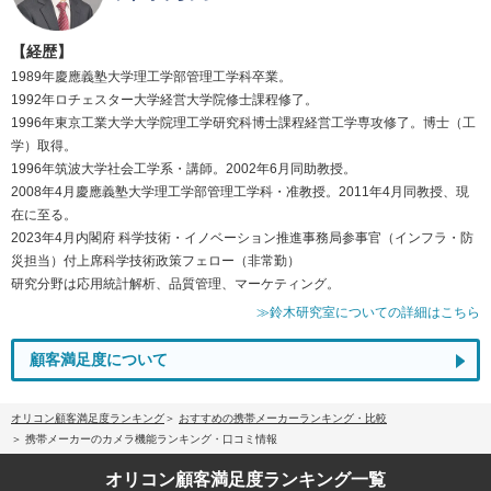
【経歴】
1989年慶應義塾大学理工学部管理工学科卒業。
1992年ロチェスター大学経営大学院修士課程修了。
1996年東京工業大学大学院理工学研究科博士課程経営工学専攻修了。博士（工
学）取得。
1996年筑波大学社会工学系・講師。2002年6月同助教授。
2008年4月慶應義塾大学理工学部管理工学科・准教授。2011年4月同教授、現
在に至る。
2023年4月内閣府 科学技術・イノベーション推進事務局参事官（インフラ・防
災担当）付上席科学技術政策フェロー（非常勤）
研究分野は応用統計解析、品質管理、マーケティング。
≫鈴木研究室についての詳細はこちら
顧客満足度について
オリコン顧客満足度ランキング
おすすめの携帯メーカーランキング・比較
携帯メーカーのカメラ機能ランキング・口コミ情報
オリコン顧客満足度
ランキング一覧