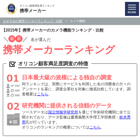
オリコン顧客満足度ランキング
携帯メーカー
おすすめの携帯メーカーランキング・比較
カメラ機能
【2015年】携帯メーカーのカメラ機能ランキング・比較
／
／
最
新
名が選んだ
携帯メーカーランキング
オリコン顧客満足度調査の特徴
日本最大級の規模による独自の調査
同ランキングは、実際にサービスを利用した名の消費者の方々の
アンケートを基に、調査企業社を対象に徹底比較しています。調
査概要は
こちら
。
研究機関に提供される信頼のデータ
ソースデータは
国立情報学研究所
を通じて学術研究機関に全て公
開されており、データ監修は慶應義塾大学理工学部教授・
鈴木秀
男
氏が行っています。
オリコンのランキングの概要については
こちら
。