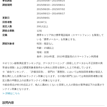
事前調査
2015/05/08～2015/06/25
調査期間
2015/08/10～2015/08/11
2015/06/26～2015/07/02
2014/06/13～2014/06/17
更新日
2015/09/01
回答者数
18,847人
規定人数
200人以上
調査企業数
12社
定義
携帯キャリア向け携帯電話端末（スマートフォン）を製造して
いる「携帯メーカー」を対象とする。
調査対象者
性別：指定なし
年齢：15歳以上
地域：全国
条件：2014年度、2013年度販売のスマートフォン利用者
※オリコン顧客満足度ランキングは、データクリーニング（回収したデータから不正回答や異
常値を排除）および調査対象者条件から外れた回答を除外した上で作成しています。
※「総合ランキング」、「評価項目別」、部門の「業態別」においては有効回答者数が規定人
数を満たした企業のみランクイン対象となります。その他の部門においては有効回答者数が規
定人数の半数以上の企業がランクイン対象となります。
※総合得点が60.00点以上で、他人に薦めたくないと回答した人の割合が基準値以下の企業がラ
ンクイン対象となります。
≫ 詳細はこちら
設問内容