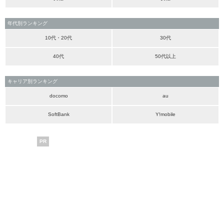
年代別ランキング
10代・20代
30代
40代
50代以上
キャリア別ランキング
docomo
au
SoftBank
Y!mobile
PR