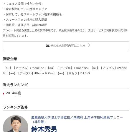
・フェイス設問（性別／年代）
・現在契約している携帯キャリア
・保有しているスマートフォン端末の機種名
・スマートフォン端末の購入場所
・満足度 評価項目 詳細26項目
アンケート調査を実施した際の質問事項です。満足度評価項目のほか、該当サービスの利用状況や検討内
容を質問しています。
その他の設問内容はこちら
調査企業
【au】【アップル】iPhone 5c | 【au】【アップル】iPhone 5s | 【au】【アップル】iPhone
6 | 【au】【アップル】iPhone 6 Plus | 【au】【京セラ】BASIO
過去ランキング
2014年度
ランキング監修
慶應義塾大学理工学部教授／内閣府 上席科学技術政策フェロー
（非常勤）
鈴木秀男