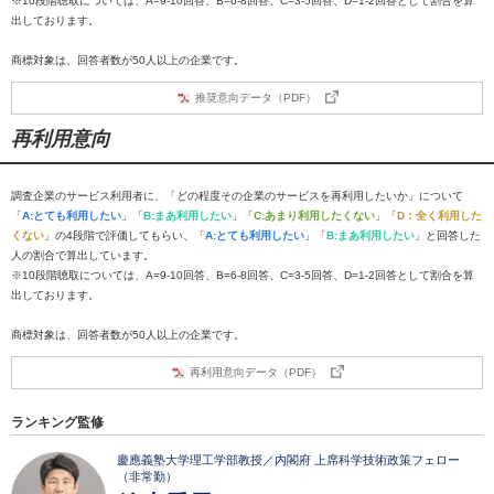
※10段階聴取については、A=9-10回答、B=6-8回答、C=3-5回答、D=1-2回答として割合を算
出しております。
商標対象は、回答者数が50人以上の企業です。
推奨意向データ（PDF）
再利用意向
調査企業のサービス利用者に、「どの程度その企業のサービスを再利用したいか」について
「
A:とても利用したい
」「
B:まあ利用したい
」「
C:あまり利用したくない
」「
D：全く利用した
くない
」の4段階で評価してもらい、「
A:とても利用したい
」「
B:まあ利用したい
」と回答した
人の割合で算出しています。
※10段階聴取については、A=9-10回答、B=6-8回答、C=3-5回答、D=1-2回答として割合を算
出しております。
商標対象は、回答者数が50人以上の企業です。
再利用意向データ（PDF）
ランキング監修
慶應義塾大学理工学部教授／内閣府 上席科学技術政策フェロー
（非常勤）