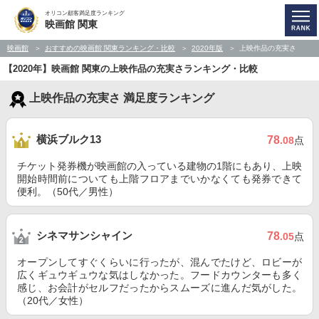
オリコン顧客満足度ランキング
映画館 関東
映画館
おすすめの映画館 関東ランキング・比較
2020年版
上映作品の充実さ
【2020年】映画館 関東の上映作品の充実さランキング・比較
上映作品の充実さ 満足度ランキング
横浜ブルク13
78
.08
点
チケット発券機が映画館の入っている建物の1階にもあり、上映
開始時間前についても上階フロアまでいかなくても発券できて
便利。（50代／男性）
シネマサンシャイン
78
.05
点
オープンしてすぐくらいに行ったが、混んでたけど、ロビーが
広くギュウギュウな気はしなかった。フードカウンターも多く
感じ、お会計がセルフだったからスムーズに進んだ気がした。
（20代／女性）