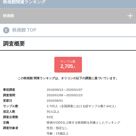
映画館関連ランキング
映画館
映画館 TOP
調査概要
サンプル数
2,705
人
この映画館 関東ランキングは、オリコンの以下の調査に基づいています。
事前調査
2019/09/13～2020/01/07
調査期間
2020/01/08～2020/01/23
更新日
2020/06/01
サンプル数
2,705人（全国調査における総サンプル数7,442人）
規定人数
50人以上
調査企業数
62社
定義
映画やODSを上映する映画館を対象としたランキング
調査対象者
性別：指定なし
年齢：15歳以上