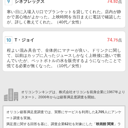
シネプレックス
74
.92
点
寒い日に入場入り口でブランケットを貸してくれた。店内が静
かで居心地がよかった。上映時間を当日まえに電話で確認した
が、詳しく教えてくれた。（40代／女性）
T・ジョイ
74
.75
点
程よい混み具合で、全体的にマナーが良い。ドリンクに関し
て、以前はカップに入ったジュースしかなく上映後に急いで飲
んでいたが、ペットボトルの水を販売するようになったことで
慌てる必要が無くなった。（10代／女性）
オリコンランキングは、株式会社オリコンを前身企業に1967年より
スタート。2006年からは顧客満足度調査を開始。
オリコン顧客満足度調査では、実際にサービスを利用した
2,705
人にアンケ
ート調査を実施。
満足度に関する回答を基に、調査企業
62
社を対象にした「
映画館 関東
」ラ