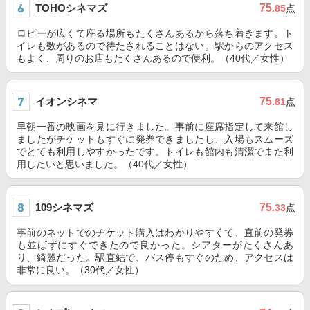
TOHOシネマズ
75
.85
点
ロビーが広くて座る場所もたくさんあるから落ち着きます。ト
イレも数があるので待たされることはない。駅からのアクセス
もよく、周りのお店もたくさんあるので便利。（40代／女性）
イオンシネマ
75
.81
点
早朝一番の映画を見に行きました。事前に座席指定して来館し
ましたがチケットもすぐに発券できましたし、入場もスムーズ
でとても利用しやすかったです。トイレも館内も清潔でまた利
用したいと思いました。（40代／女性）
109シネマズ
75
.33
点
事前のネットでのチケット購入はわかりやすくて、直前の発券
も並ばずにすぐできたので良かった。シアターがたくさんあ
り、綺麗だった。駅直結で、バス停もすぐのため、アクセスは
非常に良い。（30代／女性）