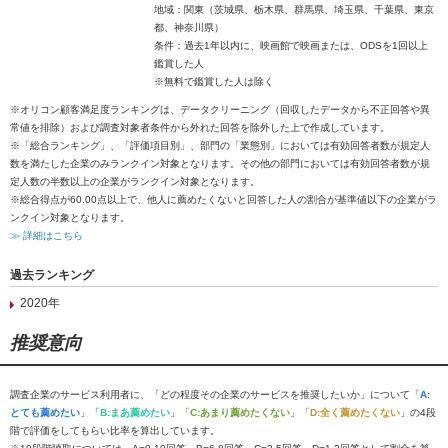
地域：関東（茨城県、栃木県、群馬県、埼玉県、千葉県、東京
都、神奈川県）
条件：過去1年以内に、映画館で映画または、ODSを1回以上
鑑賞した人
※無料で鑑賞した人は除く
※オリコン顧客満足度ランキングは、データクリーニング（回収したデータから不正回答や異
常値を排除）および調査対象者条件から外れた回答を除外した上で作成しています。
※「総合ランキング」、「評価項目別」、部門の「業態別」においては有効回答者数が規定人
数を満たした企業のみランクイン対象となります。その他の部門においては有効回答者数が規
定人数の半数以上の企業がランクイン対象となります。
※総合得点が60.00点以上で、他人に薦めたくないと回答した人の割合が基準値以下の企業がラ
ンクイン対象となります。
≫ 詳細はこちら
過去ランキング
2020年
推奨意向
調査企業のサービス利用者に、「どの程度その企業のサービスを推奨したいか」について「
A:
とても薦めたい
」「
B:まあ薦めたい
」「
C:あまり薦めたくない
」「
D:全く薦めたくない
」の4段
階で評価をしてもらい比率を算出しています。