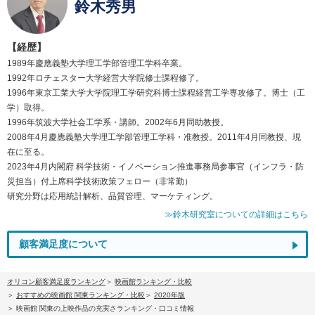
鈴木秀男
【経歴】
1989年慶應義塾大学理工学部管理工学科卒業。
1992年ロチェスター大学経営大学院修士課程修了。
1996年東京工業大学大学院理工学研究科博士課程経営工学専攻修了。博士（工
学）取得。
1996年筑波大学社会工学系・講師。2002年6月同助教授。
2008年4月慶應義塾大学理工学部管理工学科・准教授。2011年4月同教授、現
在に至る。
2023年4月内閣府 科学技術・イノベーション推進事務局参事官（インフラ・防
災担当）付上席科学技術政策フェロー（非常勤）
研究分野は応用統計解析、品質管理、マーケティング。
≫鈴木研究室についての詳細はこちら
顧客満足度について
オリコン顧客満足度ランキング
映画館ランキング・比較
おすすめの映画館 関東ランキング・比較
2020年版
映画館 関東の上映作品の充実さランキング・口コミ情報