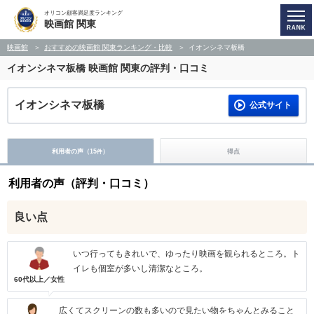
オリコン顧客満足度ランキング
映画館 関東
映画館
おすすめの映画館 関東ランキング・比較
イオンシネマ板橋
イオンシネマ板橋
映画館 関東の評判・口コミ
イオンシネマ板橋
公式サイト
利用者の声（
15
）
得点
件
利用者の声（評判・口コミ）
良い点
いつ行ってもきれいで、ゆったり映画を観られるところ。ト
イレも個室が多いし清潔なところ。
60代以上／女性
広くてスクリーンの数も多いので見たい物をちゃんとみること