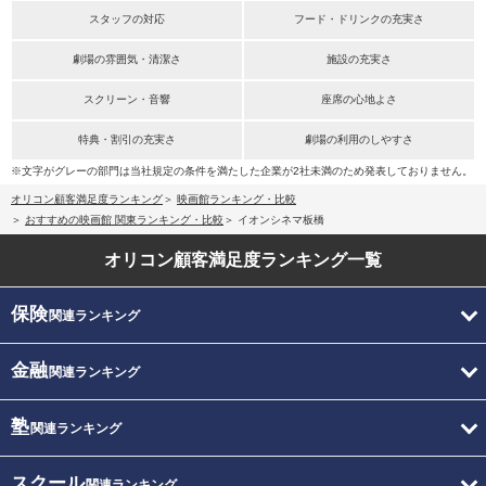
スタッフの対応
フード・ドリンクの充実さ
劇場の雰囲気・清潔さ
施設の充実さ
スクリーン・音響
座席の心地よさ
特典・割引の充実さ
劇場の利用のしやすさ
※文字がグレーの部門は当社規定の条件を満たした企業が2社未満のため発表しておりません。
オリコン顧客満足度ランキング
映画館ランキング・比較
おすすめの映画館 関東ランキング・比較
イオンシネマ板橋
オリコン顧客満足度
ランキング一覧
保険
関連ランキング
金融
関連ランキング
塾
関連ランキング
スクール
関連ランキング