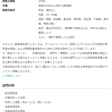
調査企業数
170社
定義
映画やODSを上映する映画館
調査対象者
性別：指定なし
年齢：15～84歳
地域：関東（茨城県、栃木県、群馬県、埼玉県、千葉県、東京
都、神奈川県）
条件：過去2年以内に、映画館で映画または、ODSを1回以上
鑑賞した人
ただし、無料で鑑賞した人は除く
※オリコン顧客満足度ランキングは、データクリーニング（回収したデータから不正回答や異
常値を排除）および調査対象者条件から外れた回答を除外した上で作成しています。
※「総合ランキング」、「評価項目別」、部門の「業態別」においては有効回答者数が規定人
数を満たした企業のみランクイン対象となります。その他の部門においては有効回答者数が規
定人数の半数以上の企業がランクイン対象となります。
※総合得点が60.0点以上で、他人に薦めたくないと回答した人の割合が基準値以下の企業がラ
ンクイン対象となります。
≫ 詳細はこちら
設問内容
・総合満足度
・評価項目（小項目）
・利用した感想（良かった点・悪かった点）
・他者推奨意向
・他者推奨意向理由