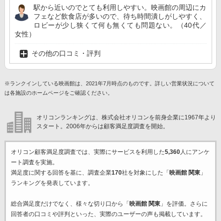
駅から近いのでとても利用しやすい。映画館の周辺にカ
フェなど飲食店が多いので、待ち時間潰しがしやすく、
ロビーが少し狭くて何も無くても問題ない。（40代／
女性）
その他の口コミ・評判
※ランクインしている映画館は、2021年7月時点のものです。詳しい営業状況について
は各施設のホームページをご確認ください。
オリコンランキングは、株式会社オリコンを前身企業に1967年より
スタート。2006年からは顧客満足度調査を開始。
オリコン顧客満足度調査では、実際にサービスを利用した
5,360
人にアンケ
ート調査を実施。
満足度に関する回答を基に、調査企業
170
社を対象にした「
映画館 関東
」
ランキングを発表しています。
総合満足度だけでなく、様々な切り口から「
映画館 関東
」を評価。さらに
回答者の口コミや評判といった、実際のユーザーの声も掲載しています。