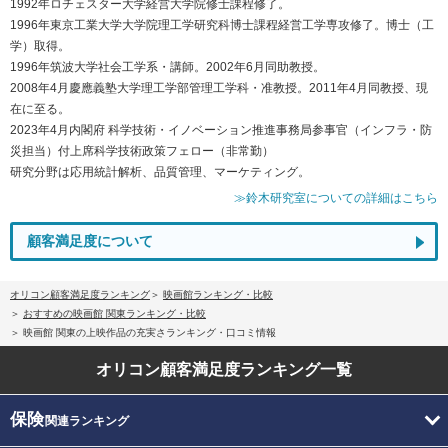
1992年ロチェスター大学経営大学院修士課程修了。
1996年東京工業大学大学院理工学研究科博士課程経営工学専攻修了。博士（工
学）取得。
1996年筑波大学社会工学系・講師。2002年6月同助教授。
2008年4月慶應義塾大学理工学部管理工学科・准教授。2011年4月同教授、現
在に至る。
2023年4月内閣府 科学技術・イノベーション推進事務局参事官（インフラ・防
災担当）付上席科学技術政策フェロー（非常勤）
研究分野は応用統計解析、品質管理、マーケティング。
≫鈴木研究室についての詳細はこちら
顧客満足度について
オリコン顧客満足度ランキング
映画館ランキング・比較
おすすめの映画館 関東ランキング・比較
映画館 関東の上映作品の充実さランキング・口コミ情報
オリコン顧客満足度
ランキング一覧
保険
関連ランキング