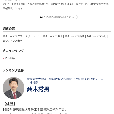
アンケート調査を実施した際の質問事項です。満足度評価項目のほか、該当サービスの利用状況や検討内
容を質問しています。
その他の設問内容はこちら
調査企業
109シネマズグランベリーパーク | 109シネマズ港北 | 109シネマズ高崎 | 109シネマズ佐野 |
109シネマズ湘南
過去ランキング
2020年
ランキング監修
慶應義塾大学理工学部教授／内閣府 上席科学技術政策フェロー
（非常勤）
鈴木秀男
【経歴】
1989年慶應義塾大学理工学部管理工学科卒業。