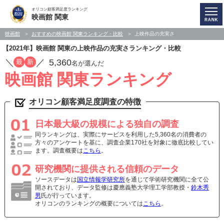
オリコン顧客満足度ランキング
映画館 関東
映画館
おすすめの映画館 関東ランキング・比較
上映作品の充実さ
【2021年】映画館 関東の上映作品の充実さランキング・比較
／
／
5,360
最
新
名が選んだ
映画館 関東ランキング
オリコン顧客満足度調査の特徴
日本最大級の規模による独自の調査
同ランキングは、実際にサービスを利用した5,360名の消費者の
方々のアンケートを基に、調査企業170社を対象に徹底比較してい
ます。調査概要は
こちら
。
研究機関に提供される信頼のデータ
ソースデータは
国立情報学研究所
を通じて学術研究機関に全て公
開されており、データ監修は慶應義塾大学理工学部教授・
鈴木秀
男
氏が行っています。
オリコンのランキングの概要については
こちら
。