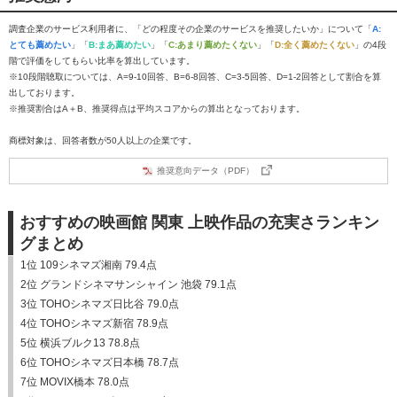
調査企業のサービス利用者に、「どの程度その企業のサービスを推奨したいか」について「
A:
とても薦めたい
」「
B:まあ薦めたい
」「
C:あまり薦めたくない
」「
D:全く薦めたくない
」の4段
階で評価をしてもらい比率を算出しています。
※10段階聴取については、A=9-10回答、B=6-8回答、C=3-5回答、D=1-2回答として割合を算
出しております。
※推奨割合はA＋B、推奨得点は平均スコアからの算出となっております。
商標対象は、回答者数が50人以上の企業です。
推奨意向データ（PDF）
おすすめの映画館 関東 上映作品の充実さランキン
グまとめ
1位 109シネマズ湘南 79.4点
2位 グランドシネマサンシャイン 池袋 79.1点
3位 TOHOシネマズ日比谷 79.0点
4位 TOHOシネマズ新宿 78.9点
5位 横浜ブルク13 78.8点
6位 TOHOシネマズ日本橋 78.7点
7位 MOVIX橋本 78.0点