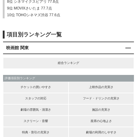
8位 シネマイクスピアリ 77.8点
9位 MOVIXさいたま 77.7点
10位 TOHOシネマズ渋谷 77.6点
項目別ランキング一覧
映画館 関東
総合ランキング
評価項目別ランキング
チケットの買いやすさ
上映作品の充実さ
スタッフの対応
フード・ドリンクの充実さ
劇場の雰囲気・清潔さ
施設の充実さ
スクリーン・音響
座席の心地よさ
特典・割引の充実さ
劇場の利用のしやすさ