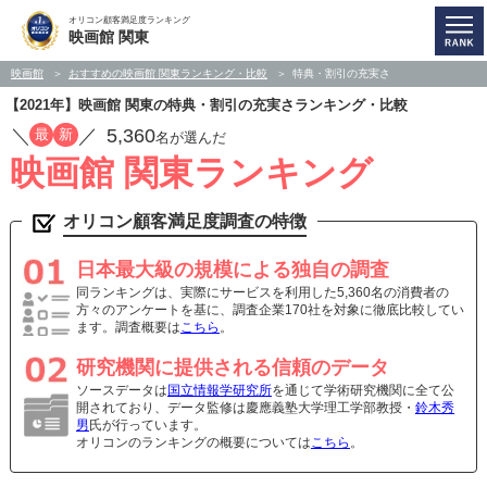
オリコン顧客満足度ランキング
映画館 関東
映画館
おすすめの映画館 関東ランキング・比較
特典・割引の充実さ
【2021年】映画館 関東の特典・割引の充実さランキング・比較
／
／
5,360
最
新
名が選んだ
映画館 関東ランキング
オリコン顧客満足度調査の特徴
日本最大級の規模による独自の調査
同ランキングは、実際にサービスを利用した5,360名の消費者の
方々のアンケートを基に、調査企業170社を対象に徹底比較してい
ます。調査概要は
こちら
。
研究機関に提供される信頼のデータ
ソースデータは
国立情報学研究所
を通じて学術研究機関に全て公
開されており、データ監修は慶應義塾大学理工学部教授・
鈴木秀
男
氏が行っています。
オリコンのランキングの概要については
こちら
。