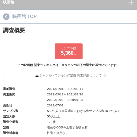
映画館
映画館 TOP
調査概要
サンプル数
5,360
人
この映画館 関東ランキングは、オリコンの以下の調査に基づいています。
ジャンル・ランキング定義 調査詳細について
事前調査
2021/01/04～2021/03/11
調査期間
2021/03/12～2021/03/26
2020/01/08～2020/01/23
更新日
2021/07/01
サンプル数
5,360人（全国調査における総サンプル数16,950人）
規定人数
50人以上
調査企業数
170社
定義
映画やODSを上映する映画館
調査対象者
性別：指定なし