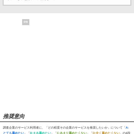
PR
推奨意向
調査企業のサービス利用者に、「どの程度その企業のサービスを推奨したいか」について「
A:
とても薦めたい
」「
B:まあ薦めたい
」「
C:あまり薦めたくない
」「
D:全く薦めたくない
」の4段