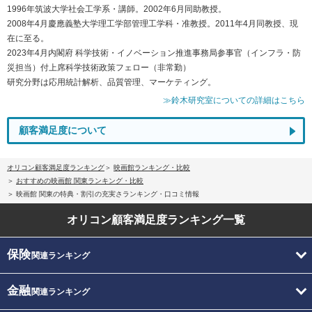
1996年筑波大学社会工学系・講師。2002年6月同助教授。
2008年4月慶應義塾大学理工学部管理工学科・准教授。2011年4月同教授、現
在に至る。
2023年4月内閣府 科学技術・イノベーション推進事務局参事官（インフラ・防
災担当）付上席科学技術政策フェロー（非常勤）
研究分野は応用統計解析、品質管理、マーケティング。
≫鈴木研究室についての詳細はこちら
顧客満足度について
オリコン顧客満足度ランキング
映画館ランキング・比較
おすすめの映画館 関東ランキング・比較
映画館 関東の特典・割引の充実さランキング・口コミ情報
オリコン顧客満足度
ランキング一覧
保険
関連ランキング
金融
関連ランキング