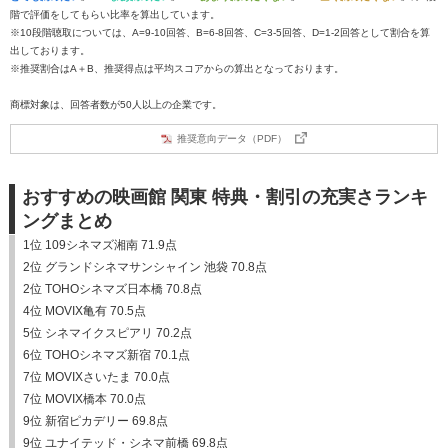
階で評価をしてもらい比率を算出しています。
※10段階聴取については、A=9-10回答、B=6-8回答、C=3-5回答、D=1-2回答として割合を算
出しております。
※推奨割合はA＋B、推奨得点は平均スコアからの算出となっております。
商標対象は、回答者数が50人以上の企業です。
推奨意向データ（PDF）
おすすめの映画館 関東 特典・割引の充実さランキ
ングまとめ
1位 109シネマズ湘南 71.9点
2位 グランドシネマサンシャイン 池袋 70.8点
2位 TOHOシネマズ日本橋 70.8点
4位 MOVIX亀有 70.5点
5位 シネマイクスピアリ 70.2点
6位 TOHOシネマズ新宿 70.1点
7位 MOVIXさいたま 70.0点
7位 MOVIX橋本 70.0点
9位 新宿ピカデリー 69.8点
9位 ユナイテッド・シネマ前橋 69.8点