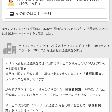
（10代／女性）
その他の口コミ・評判
※ランクインしている映画館は、2021年7月時点のものです。詳しい営業状況について
は各施設のホームページをご確認ください。
オリコンランキングは、株式会社オリコンを前身企業に1967年より
スタート。2006年からは顧客満足度調査を開始。
オリコン顧客満足度調査では、実際にサービスを利用した
5,360
人にアンケ
ート調査を実施。
満足度に関する回答を基に、調査企業
170
社を対象にした「
映画館 関東
」
ランキングを発表しています。
総合満足度だけでなく、様々な切り口から「
映画館 関東
」を評価。さらに
回答者の口コミや評判といった、実際のユーザーの声も掲載しています。
サービス検討の際、“ユーザー満足度”からも比較することで「
映画館 関
東
」選びにお役立てください。