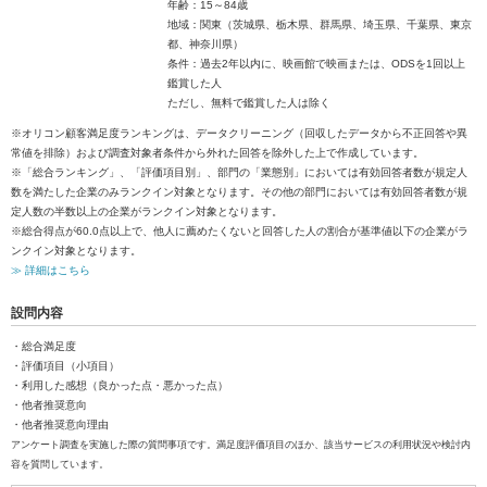
年齢：15～84歳
地域：関東（茨城県、栃木県、群馬県、埼玉県、千葉県、東京
都、神奈川県）
条件：過去2年以内に、映画館で映画または、ODSを1回以上
鑑賞した人
ただし、無料で鑑賞した人は除く
※オリコン顧客満足度ランキングは、データクリーニング（回収したデータから不正回答や異
常値を排除）および調査対象者条件から外れた回答を除外した上で作成しています。
※「総合ランキング」、「評価項目別」、部門の「業態別」においては有効回答者数が規定人
数を満たした企業のみランクイン対象となります。その他の部門においては有効回答者数が規
定人数の半数以上の企業がランクイン対象となります。
※総合得点が60.0点以上で、他人に薦めたくないと回答した人の割合が基準値以下の企業がラ
ンクイン対象となります。
≫ 詳細はこちら
設問内容
・総合満足度
・評価項目（小項目）
・利用した感想（良かった点・悪かった点）
・他者推奨意向
・他者推奨意向理由
アンケート調査を実施した際の質問事項です。満足度評価項目のほか、該当サービスの利用状況や検討内
容を質問しています。