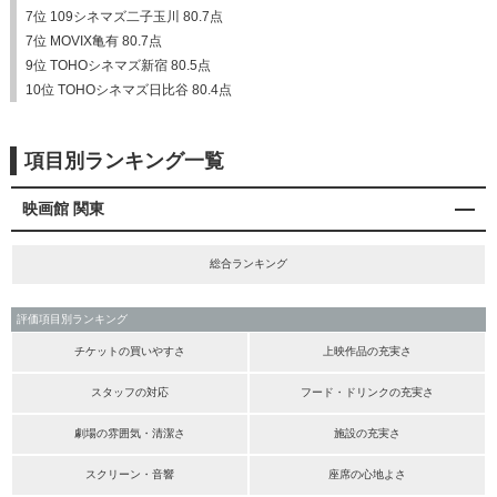
7位 109シネマズ二子玉川 80.7点
7位 MOVIX亀有 80.7点
9位 TOHOシネマズ新宿 80.5点
10位 TOHOシネマズ日比谷 80.4点
項目別ランキング一覧
映画館 関東
総合ランキング
評価項目別ランキング
チケットの買いやすさ
上映作品の充実さ
スタッフの対応
フード・ドリンクの充実さ
劇場の雰囲気・清潔さ
施設の充実さ
スクリーン・音響
座席の心地よさ