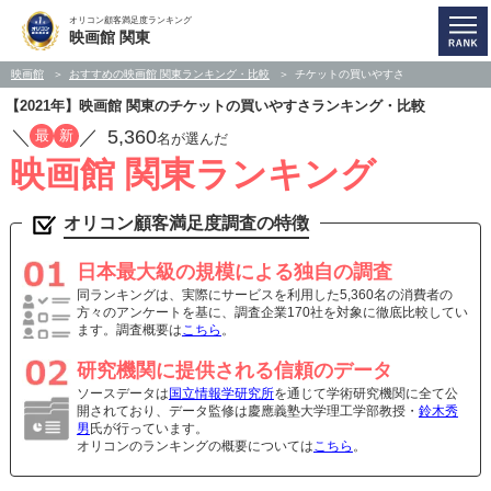
オリコン顧客満足度ランキング
映画館 関東
映画館
おすすめの映画館 関東ランキング・比較
チケットの買いやすさ
【2021年】映画館 関東のチケットの買いやすさランキング・比較
／
／
5,360
最
新
名が選んだ
映画館 関東ランキング
オリコン顧客満足度調査の特徴
日本最大級の規模による独自の調査
同ランキングは、実際にサービスを利用した5,360名の消費者の
方々のアンケートを基に、調査企業170社を対象に徹底比較してい
ます。調査概要は
こちら
。
研究機関に提供される信頼のデータ
ソースデータは
国立情報学研究所
を通じて学術研究機関に全て公
開されており、データ監修は慶應義塾大学理工学部教授・
鈴木秀
男
氏が行っています。
オリコンのランキングの概要については
こちら
。