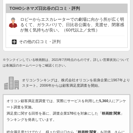
TOHOシネマズ日比谷の口コミ・評判
ロビーからエスカレーターでの劇場に向かう所が広く明
るくて、ガラスバリで、日比谷公園を、見渡せ、閉塞感
が無く気持ちが良い。（60代以上／女性）
その他の口コミ・評判
※ランクインしている映画館は、2021年7月時点のものです。詳しい営業状況について
は各施設のホームページをご確認ください。
オリコンランキングは、株式会社オリコンを前身企業に1967年より
スタート。2006年からは顧客満足度調査を開始。
オリコン顧客満足度調査では、実際にサービスを利用した
5,360
人にアンケ
ート調査を実施。
満足度に関する回答を基に、調査企業
170
社を対象にした「
映画館 関東
」
ランキングを発表しています。
総合満足度だけでなく、様々な切り口から「
映画館 関東
」を評価。さらに