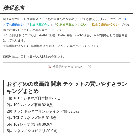
推奨意向
調査企業のサービス利用者に、「どの程度その企業のサービスを推奨したいか」について「
A:
とても薦めたい
」「
B:まあ薦めたい
」「
C:あまり薦めたくない
」「
D:全く薦めたくない
」の4段
階で評価をしてもらい比率を算出しています。
※10段階聴取については、A=9-10回答、B=6-8回答、C=3-5回答、D=1-2回答として割合を算
出しております。
※推奨割合はA＋B、推奨得点は平均スコアからの算出となっております。
商標対象は、回答者数が50人以上の企業です。
推奨意向データ（PDF）
おすすめの映画館 関東 チケットの買いやすさラン
キングまとめ
1位 TOHOシネマズ日本橋 82.7点
2位 109シネマズ湘南 82.0点
2位 グランドシネマサンシャイン 池袋 82.0点
4位 TOHOシネマズ渋谷 81.6点
5位 109シネマズ川崎 80.9点
5位 シネマイクスピアリ 80.9点