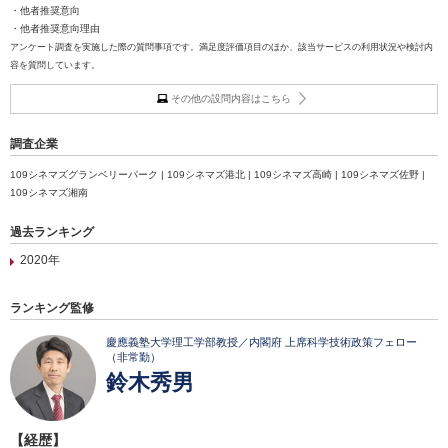
・他者推奨意向
・他者推奨意向理由
アンケート調査を実施した際の質問事項です。満足度評価項目のほか、該当サービスの利用状況や検討内
容を質問しています。
その他の設問内容はこちら
調査企業
109シネマズグランベリーパーク | 109シネマズ港北 | 109シネマズ高崎 | 109シネマズ佐野 |
109シネマズ湘南
過去ランキング
2020年
ランキング監修
慶應義塾大学理工学部教授／内閣府 上席科学技術政策フェロー
（非常勤）
鈴木秀男
【経歴】