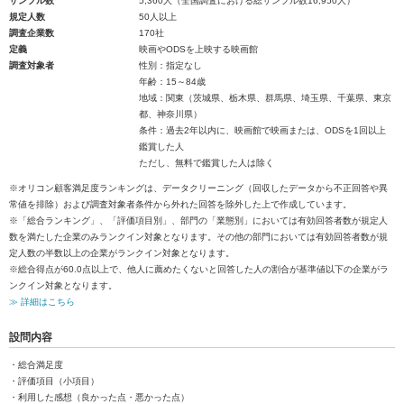
サンプル数
5,360人（全国調査における総サンプル数16,950人）
規定人数
50人以上
調査企業数
170社
定義
映画やODSを上映する映画館
調査対象者
性別：指定なし
年齢：15～84歳
地域：関東（茨城県、栃木県、群馬県、埼玉県、千葉県、東京
都、神奈川県）
条件：過去2年以内に、映画館で映画または、ODSを1回以上
鑑賞した人
ただし、無料で鑑賞した人は除く
※オリコン顧客満足度ランキングは、データクリーニング（回収したデータから不正回答や異
常値を排除）および調査対象者条件から外れた回答を除外した上で作成しています。
※「総合ランキング」、「評価項目別」、部門の「業態別」においては有効回答者数が規定人
数を満たした企業のみランクイン対象となります。その他の部門においては有効回答者数が規
定人数の半数以上の企業がランクイン対象となります。
※総合得点が60.0点以上で、他人に薦めたくないと回答した人の割合が基準値以下の企業がラ
ンクイン対象となります。
≫ 詳細はこちら
設問内容
・総合満足度
・評価項目（小項目）
・利用した感想（良かった点・悪かった点）