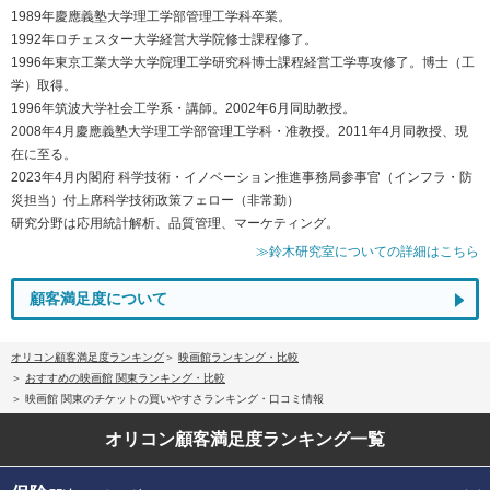
1989年慶應義塾大学理工学部管理工学科卒業。
1992年ロチェスター大学経営大学院修士課程修了。
1996年東京工業大学大学院理工学研究科博士課程経営工学専攻修了。博士（工
学）取得。
1996年筑波大学社会工学系・講師。2002年6月同助教授。
2008年4月慶應義塾大学理工学部管理工学科・准教授。2011年4月同教授、現
在に至る。
2023年4月内閣府 科学技術・イノベーション推進事務局参事官（インフラ・防
災担当）付上席科学技術政策フェロー（非常勤）
研究分野は応用統計解析、品質管理、マーケティング。
≫鈴木研究室についての詳細はこちら
顧客満足度について
オリコン顧客満足度ランキング
映画館ランキング・比較
おすすめの映画館 関東ランキング・比較
映画館 関東のチケットの買いやすさランキング・口コミ情報
オリコン顧客満足度
ランキング一覧