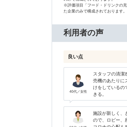
※評価項目「フード・ドリンクの充
た企業のみで構成されております。
利用者の声
良い点
スタッフの清潔
売機のあたりに
けをしているの
40代／女性
きる。
施設が新しく、
ので、ロビー、
コロナの心配も