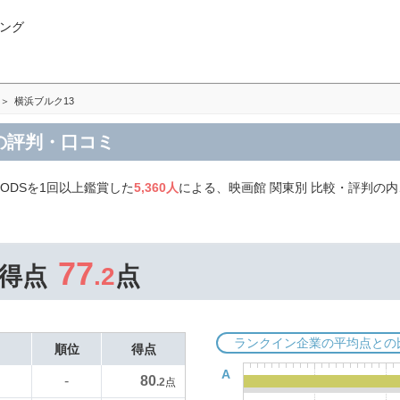
ング
横浜ブルク13
東の評判・口コミ
ODSを1回以上鑑賞した
5,360人
による、映画館 関東別 比較・評判の
77
得点
.2
点
ランクイン企業の平均点との
順位
得点
A
80
-
.2
点