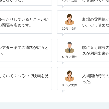
40代／女性
ゆったりしているところがい
劇場の雰囲気が
の間隔も広めです。
い。少し暗め
30代／女性
シアターまでの通路が広々と
駅に近く施設
い。
スが利用出来
50代／男性
していてくつろいで映画を見
入場開始時間
った。
30代／女性