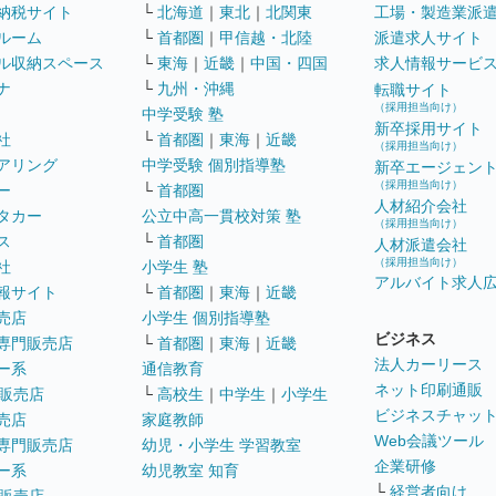
納税サイト
└
北海道
｜
東北
｜
北関東
工場・製造業派
ルーム
└
首都圏
｜
甲信越・北陸
派遣求人サイト
ル収納スペース
└
東海
｜
近畿
｜
中国・四国
求人情報サービ
ナ
└
九州・沖縄
転職サイト
（採用担当向け）
中学受験 塾
新卒採用サイト
社
└
首都圏
｜
東海
｜
近畿
（採用担当向け）
アリング
中学受験 個別指導塾
新卒エージェン
（採用担当向け）
ー
└
首都圏
人材紹介会社
タカー
公立中高一貫校対策 塾
（採用担当向け）
ス
└
首都圏
人材派遣会社
（採用担当向け）
社
小学生 塾
アルバイト求人
報サイト
└
首都圏
｜
東海
｜
近畿
売店
小学生 個別指導塾
ビジネス
専門販売店
└
首都圏
｜
東海
｜
近畿
法人カーリース
ー系
通信教育
ネット印刷通販
販売店
└
高校生
｜
中学生
｜
小学生
ビジネスチャッ
売店
家庭教師
Web会議ツール
専門販売店
幼児・小学生 学習教室
企業研修
ー系
幼児教室 知育
└
経営者向け