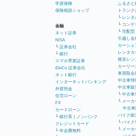
学資保険
ふるさと
保険相談ショップ
トランク
└
レンタ
└
コンテ
金融
└
宅配型
ネット証券
引越し会
NISA
カーシェ
└
証券会社
レンタカ
└
銀行
格安レン
スマホ専業証券
カーリー
iDeCo 証券会社
車買取会
ネット銀行
中古車情
インターネットバンキング
中古車販
外貨預金
└
中古車
住宅ローン
└
メーカ
FX
中古車
カードローン
バイク販
└
銀行系
｜
ノンバンク
└
バイク
クレジットカード
└
メーカ
└
年会費無料