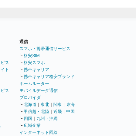
通信
ト
スマホ・携帯通信サービス
└
格安SIM
ービス
└
格安スマホ
サイト
└
携帯キャリア
└
携帯キャリア格安ブランド
ホームルーター
ービス
モバイルデータ通信
ト
プロバイダ
└
北海道
｜
東北
｜
関東
｜
東海
└
甲信越・北陸
｜
近畿
｜
中国
└
四国
｜
九州・沖縄
職
└
広域企業
インターネット回線