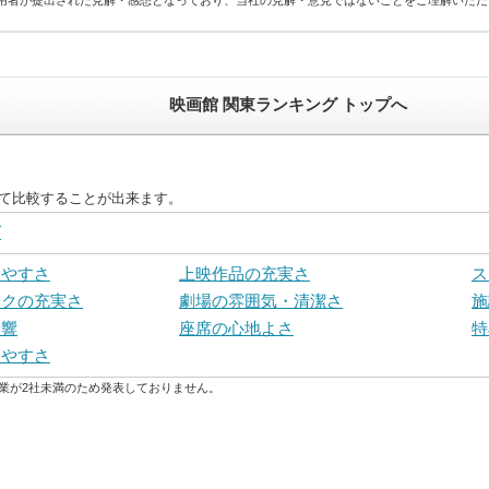
用者が提出された見解・感想となっており、当社の見解・意見ではないことをご理解いただ
映画館 関東ランキング トップへ
えて比較することが出来ます。
グ
いやすさ
上映作品の充実さ
ス
ンクの充実さ
劇場の雰囲気・清潔さ
施
音響
座席の心地よさ
特
しやすさ
業が2社未満のため発表しておりません。