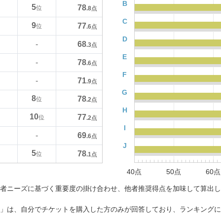
B
5
78
位
.8
点
C
9
77
位
.6
点
D
68
-
.3
点
E
78
-
.6
点
F
71
-
.9
点
G
8
78
位
.2
点
H
10
77
位
.2
点
I
69
-
.6
点
J
5
78
位
.1
点
40点
50点
60点
者ニーズに基づく重要度の掛け合わせ、他者推奨得点を加味して算出し
」は、自分でチケットを購入した方のみが回答しており、ランキングに