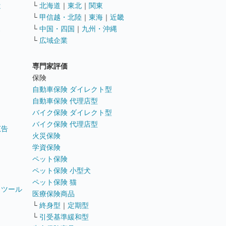
遣
└
北海道
｜
東北
｜
関東
└
甲信越・北陸
｜
東海
｜
近畿
ス
└
中国・四国
｜
九州・沖縄
└
広域企業
専門家評価
ト
保険
自動車保険 ダイレクト型
自動車保険 代理店型
バイク保険 ダイレクト型
バイク保険 代理店型
広告
火災保険
学資保険
ペット保険
ペット保険 小型犬
ペット保険 猫
トツール
医療保険商品
└
終身型
｜
定期型
└
引受基準緩和型