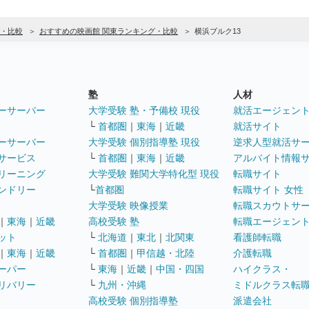
・比較
おすすめの映画館 関東ランキング・比較
横浜ブルク13
塾
人材
ーサーバー
大学受験 塾・予備校 現役
就活エージェン
└
首都圏
｜
東海
｜
近畿
就活サイト
ーサーバー
大学受験 個別指導塾 現役
逆求人型就活サ
サービス
└
首都圏
｜
東海
｜
近畿
アルバイト情報
リーニング
大学受験 難関大学特化型 現役
転職サイト
ンドリー
└
首都圏
転職サイト 女性
大学受験 映像授業
転職スカウトサ
｜
東海
｜
近畿
高校受験 塾
転職エージェン
ット
└
北海道
｜
東北
｜
北関東
看護師転職
｜
東海
｜
近畿
└
首都圏
｜
甲信越・北陸
介護転職
ーパー
└
東海
｜
近畿
｜
中国・四国
ハイクラス・
リバリー
└
九州・沖縄
ミドルクラス転
高校受験 個別指導塾
派遣会社