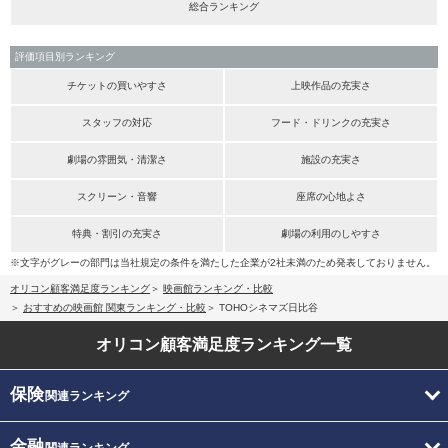
総合ランキング
評価項目別ランキング
チケットの買いやすさ
上映作品の充実さ
スタッフの対応
フード・ドリンクの充実さ
劇場の雰囲気・清潔さ
施設の充実さ
スクリーン・音響
座席の心地よさ
特典・割引の充実さ
劇場の利用のしやすさ
※文字がグレーの部門は当社規定の条件を満たした企業が2社未満のため発表しておりません。
オリコン顧客満足度ランキング
映画館ランキング・比較
おすすめの映画館 関東ランキング・比較
TOHOシネマズ日比谷
オリコン顧客満足度
ランキング一覧
保険
関連ランキング
金融
関連ランキング