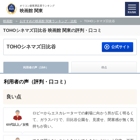
オリコン顧客満足度ランキング
映画館 関東
映画館
おすすめの映画館 関東ランキング・比較
TOHOシネマズ日比谷
TOHOシネマズ日比谷
映画館 関東の評判・口コミ
TOHOシネマズ日比谷
公式サイト
利用者の声（
18
）
得点
件
利用者の声（評判・口コミ）
良い点
ロビーからエスカレーターでの劇場に向かう所が広く明るく
て、ガラスバリで、日比谷公園を、見渡せ、閉塞感が無く気
60代以上／女性
持ちが良い。