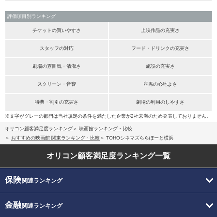
評価項目別ランキング
チケットの買いやすさ
上映作品の充実さ
スタッフの対応
フード・ドリンクの充実さ
劇場の雰囲気・清潔さ
施設の充実さ
スクリーン・音響
座席の心地よさ
特典・割引の充実さ
劇場の利用のしやすさ
※文字がグレーの部門は当社規定の条件を満たした企業が2社未満のため発表しておりません。
オリコン顧客満足度ランキング
映画館ランキング・比較
おすすめの映画館 関東ランキング・比較
TOHOシネマズららぽーと横浜
オリコン顧客満足度
ランキング一覧
保険
関連ランキング
金融
関連ランキング