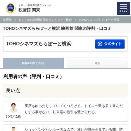
オリコン顧客満足度ランキング
映画館 関東
映画館
おすすめの映画館 関東ランキング・比較
TOHOシネマズららぽーと横浜
TOHOシネマズららぽーと横浜
映画館 関東の評判・口コミ
TOHOシネマズららぽーと横浜
公式サイト
利用者の声（
18
）
得点
件
利用者の声（評判・口コミ）
良い点
座席もゆったりしていてくつろげる。トイレの数も多く並んだ
りする事がない。駐車場の割引も受けられる。
50代／女性
ショッピングセンター内なので、連れが映画を見ている間、時