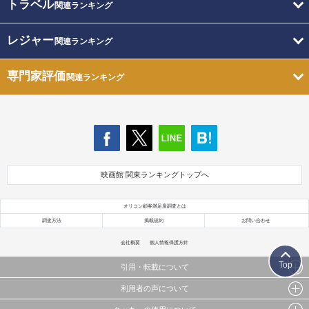
トラベル
関連ランキング
レジャー
関連ランキング
専門家評価
関連ランキング
映画館 関東ランキングトップへ
オリコン顧客満足度調査とは
調査方法
掲載規約
お問い合わせ
会社概要
個人情報保護方針
Top
引用・転載について
利用者の声について
当サイトで公開されている情報（文字、写真、イラスト、画像データ等）及びこれらの配置・
編集および構造などについての著作権は株式会社oricon MEに帰属しております。