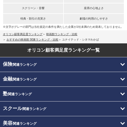
スクリーン・音響
座席の心地よさ
特典・割引の充実さ
劇場の利用のしやすさ
※文字がグレーの部門は当社規定の条件を満たした企業が2社未満のため発表しておりません。
オリコン顧客満足度ランキング
映画館ランキング・比較
おすすめの映画館 関東ランキング・比較
ユナイテッド・シネマわかば
オリコン顧客満足度
ランキング一覧
保険
関連ランキング
金融
関連ランキング
塾
関連ランキング
スクール
関連ランキング
美容
関連ランキング