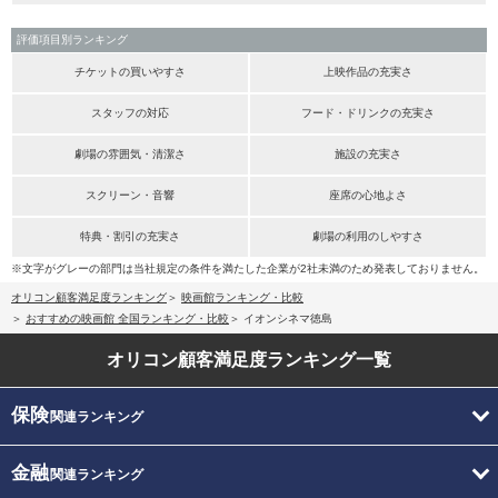
評価項目別ランキング
チケットの買いやすさ
上映作品の充実さ
スタッフの対応
フード・ドリンクの充実さ
劇場の雰囲気・清潔さ
施設の充実さ
スクリーン・音響
座席の心地よさ
特典・割引の充実さ
劇場の利用のしやすさ
※文字がグレーの部門は当社規定の条件を満たした企業が2社未満のため発表しておりません。
オリコン顧客満足度ランキング
映画館ランキング・比較
おすすめの映画館 全国ランキング・比較
イオンシネマ徳島
オリコン顧客満足度
ランキング一覧
保険
関連ランキング
金融
関連ランキング