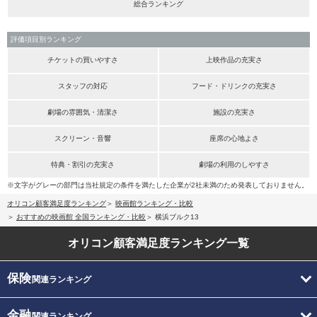
総合ランキング
評価項目別ランキング
チケットの買いやすさ
上映作品の充実さ
スタッフの対応
フード・ドリンクの充実さ
劇場の雰囲気・清潔さ
施設の充実さ
スクリーン・音響
座席の心地よさ
特典・割引の充実さ
劇場の利用のしやすさ
※文字がグレーの部門は当社規定の条件を満たした企業が2社未満のため発表しておりません。
オリコン顧客満足度ランキング
映画館ランキング・比較
おすすめの映画館 全国ランキング・比較
横浜ブルク13
オリコン顧客満足度
ランキング一覧
保険
関連ランキング
金融
関連ランキング