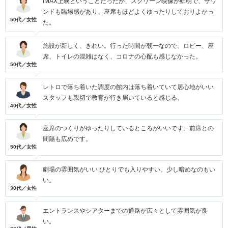
IMAX上映ということだったが、スクリーン映像が鮮明で、サウ
ンドも臨場感があり、座席もほどよくゆったりしておりよかっ
50代／女性
た。
施設が新しく、きれい。行った時間が朝一なので、ロビー、座
席、トイレの混雑はなく、コロナの心配も感じなかった。
50代／女性
レトロで落ち着いた調度の館内は落ち着いていて居心地がいい
スタッフも親切で教育が行き届いていると感じる。
40代／女性
座席のつくりがゆったりしているところがいいです。前席との
間隔も広めです。
50代／女性
劇場の雰囲気がいい ひとりでも入りやすい。少し暗めなのもい
い。
30代／女性
エントランスやシアターまでの通路が広々として雰囲気が良
い。