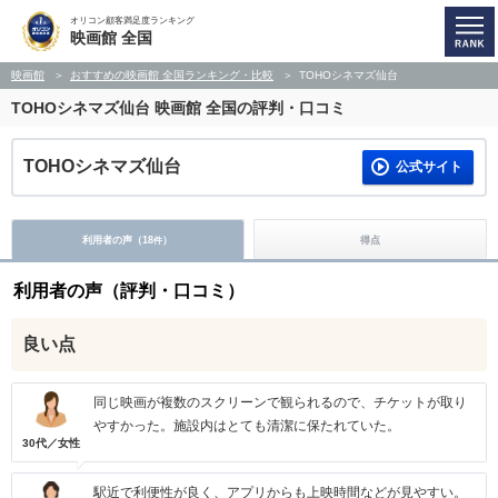
オリコン顧客満足度ランキング
映画館 全国
映画館
おすすめの映画館 全国ランキング・比較
TOHOシネマズ仙台
TOHOシネマズ仙台
映画館 全国の評判・口コミ
TOHOシネマズ仙台
公式サイト
利用者の声（
18
）
得点
件
利用者の声（評判・口コミ）
良い点
同じ映画が複数のスクリーンで観られるので、チケットが取り
やすかった。施設内はとても清潔に保たれていた。
30代／女性
駅近で利便性が良く、アプリからも上映時間などが見やすい。