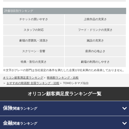
評価項目別ランキング
チケットの買いやすさ
上映作品の充実さ
スタッフの対応
フード・ドリンクの充実さ
劇場の雰囲気・清潔さ
施設の充実さ
スクリーン・音響
座席の心地よさ
特典・割引の充実さ
劇場の利用のしやすさ
※文字がグレーの部門は当社規定の条件を満たした企業が2社未満のため発表しておりません。
オリコン顧客満足度ランキング
映画館ランキング・比較
おすすめの映画館 全国ランキング・比較
TOHOシネマズ仙台
オリコン顧客満足度
ランキング一覧
保険
関連ランキング
金融
関連ランキング