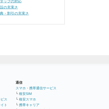
タッフの対応
設の充実さ
典・割引の充実さ
通信
ト
スマホ・携帯通信サービス
└
格安SIM
ービス
└
格安スマホ
サイト
└
携帯キャリア