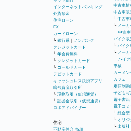
ネット銀行
中古車情
インターネットバンキング
中古車販
外貨預金
└
中古車
住宅ローン
└
メーカ
FX
中古車
カードローン
バイク販
└
銀行系
｜
ノンバンク
└
バイク
クレジットカード
└
メーカ
└
年会費無料
バイク
└
クレジットカード
車検
└
ゴールドカード
カーメン
デビットカード
カフェ
キャッシュレス決済アプリ
定額制動
暗号資産取引所
子ども写
└
現物取引（仮想通貨）
電子書籍
└
証拠金取引（仮想通貨）
電子コミ
ロボアドバイザー
└
総合型
└
オリジ
住宅
└
出版社
不動産仲介 売却