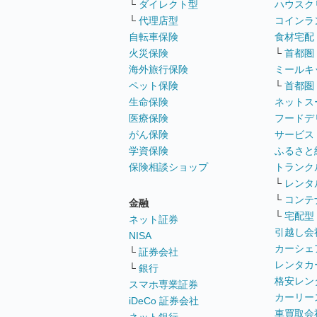
└
ダイレクト型
ハウスク
└
代理店型
コインラ
自転車保険
食材宅配
火災保険
└
首都圏
海外旅行保険
ミールキ
ペット保険
└
首都圏
生命保険
ネットス
医療保険
フードデ
がん保険
サービス
学資保険
ふるさと
保険相談ショップ
トランク
└
レンタ
└
コンテ
金融
└
宅配型
ネット証券
引越し会
NISA
カーシェ
└
証券会社
レンタカ
└
銀行
格安レン
スマホ専業証券
カーリー
iDeCo 証券会社
車買取会