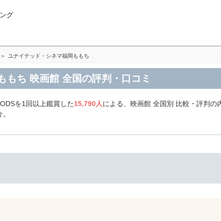
ング
ユナイテッド・シネマ福岡ももち
ももち 映画館 全国の評判・口コミ
ODSを1回以上鑑賞した
15,790人
による、映画館 全国別 比較・評判
介。