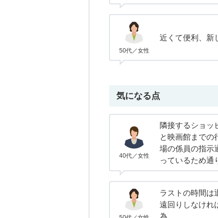
近くて便利、新
50代／女性
気になる点
隣接するショッ
と映画館までの
場の係員の指示
40代／女性
っているため通
ラストの時間は
遠回りしなけれ
為。
50代／女性