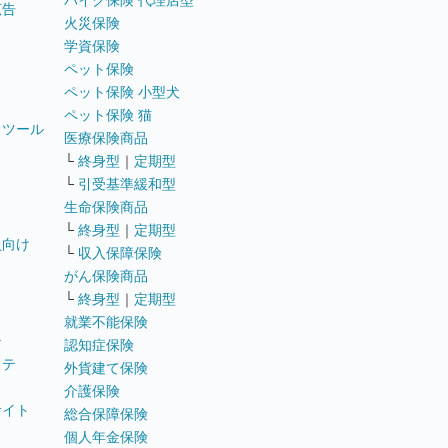
バイク保険 代理店型
広告
火災保険
学資保険
ペット保険
ペット保険 小型犬
ペット保険 猫
トツール
医療保険商品
└
終身型
｜
定期型
└
引受基準緩和型
生命保険商品
└
終身型
｜
定期型
員向け
└
収入保障保険
がん保険商品
└
終身型
｜
定期型
就業不能保険
テ
認知症保険
ステ
外貨建て保険
介護保険
サイト
総合保障保険
個人年金保険