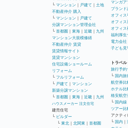
マンガア
└
マンション
｜
戸建て
｜
土地
ブランド
不動産仲介 購入
オフィス
└
マンション
｜
戸建て
オフィス
分譲マンション管理会社
オフィス
└
首都圏
｜
東海
｜
近畿
｜
九州
福利厚生
マンション大規模修繕
電力会社
不動産仲介 賃貸
子ども見
賃貸情報サイト
賃貸マンション
トラベル
住宅設備ショールーム
旅行予約
リフォーム
└
国内旅
└
フルリフォーム
航空券比
└
戸建て
｜
マンション
ホテル比
新築分譲マンション
格安航空券
└
首都圏
｜
東海
｜
近畿
｜
九州
└
国内線
ハウスメーカー 注文住宅
ツアー比
建売住宅
アクティ
└
ビルダー
└
国内
｜
└
東北
｜
北関東
｜
首都圏