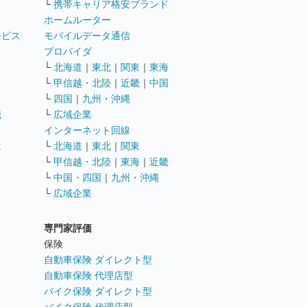
└
携帯キャリア格安ブランド
ホームルーター
ービス
モバイルデータ通信
ト
プロバイダ
└
北海道
｜
東北
｜
関東
｜
東海
└
甲信越・北陸
｜
近畿
｜
中国
└
四国
｜
九州・沖縄
職
└
広域企業
インターネット回線
遣
└
北海道
｜
東北
｜
関東
└
甲信越・北陸
｜
東海
｜
近畿
ス
└
中国・四国
｜
九州・沖縄
└
広域企業
専門家評価
ト
保険
自動車保険 ダイレクト型
自動車保険 代理店型
バイク保険 ダイレクト型