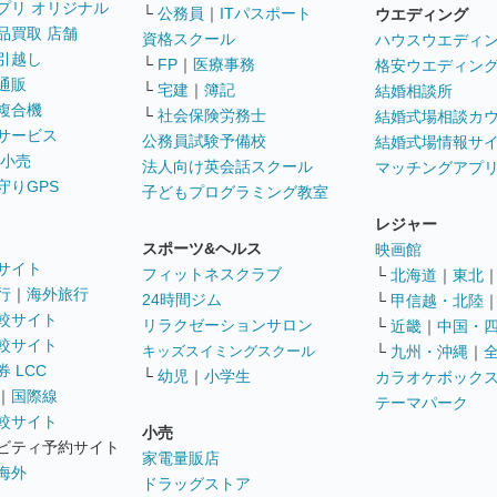
プリ オリジナル
└
公務員
｜
ITパスポート
ウエディング
品買取 店舗
資格スクール
ハウスウエディ
引越し
└
FP
｜
医療事務
格安ウエディン
通販
└
宅建
｜
簿記
結婚相談所
複合機
└
社会保険労務士
結婚式場相談カ
サービス
公務員試験予備校
結婚式場情報サ
 小売
法人向け英会話スクール
マッチングアプ
守りGPS
子どもプログラミング教室
レジャー
スポーツ&ヘルス
映画館
サイト
フィットネスクラブ
└
北海道
｜
東北
行
｜
海外旅行
24時間ジム
└
甲信越・北陸
較サイト
リラクゼーションサロン
└
近畿
｜
中国・
較サイト
キッズスイミングスクール
└
九州・沖縄
｜
 LCC
└
幼児
｜
小学生
カラオケボック
｜
国際線
テーマパーク
較サイト
小売
ビティ予約サイト
家電量販店
海外
ドラッグストア