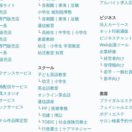
アルバイト求人
報サイト
└
首都圏
｜
東海
｜
近畿
売店
小学生 個別指導塾
ビジネス
専門販売店
└
首都圏
｜
東海
｜
近畿
法人カーリース
ー系
通信教育
ネット印刷通販
販売店
└
高校生
｜
中学生
｜
小学生
ビジネスチャッ
売店
家庭教師
Web会議ツール
専門販売店
幼児・小学生 学習教室
企業研修
ー系
幼児教室 知育
└
経営者向け
販売店
└
管理職向け
スクール
└
若手・一般社
テナンスサービス
子ども英語教室
└
新卒向け
└
幼児
｜
小学生
画配信サービス
英会話教室
真スタジオ
美容
オンライン英会話
サービス
ブライダルエス
通信講座
ックサービス
フェイシャルエ
└
FP
｜
医療事務
ボディエステ
└
宅建
｜
簿記
ナル作品限定型
サロン検索予約
└
TOEIC
｜
社会保険労務士
└
行政書士
｜
ケアマネジャー