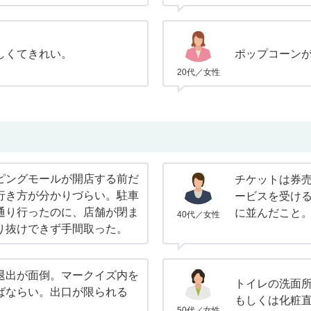
しくてきれい。
ポップコーン
20代／女性
ピングモールが開店する前だ
チケットは券
行き方が分かりづらい。駐車
ービスを受け
通り行ったのに、店舗が閉ま
に並んだこと
40代／女性
り抜けできず手間取った。
退出が面倒。マークイズ内を
トイレの洗面
ばならい。出口が限られる
もしくは化粧
50代／女性