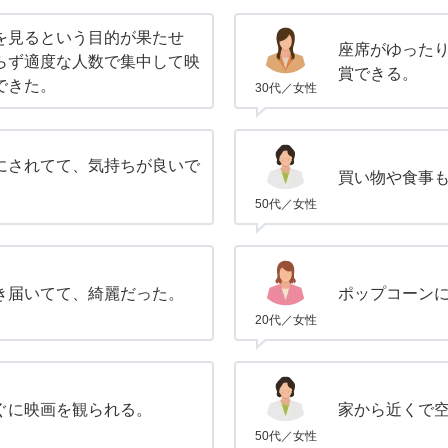
を見るという目的が果たせ
座席がゆった
らず適度な人数で集中して映
賞できる。
できた。
30代／女性
にされてて、気持ちが良いで
買い物や食事
50代／女性
き届いてて、綺麗だった。
ポップコーン
20代／女性
ぐに映画を観られる。
家から近くで
50代／女性